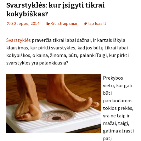
Svarstyklės: kur įsigyti tikrai
kokybiškas?
30 liepos, 2014
Kiti straipsniai
lsp lsas lt
Svarstyklės
praverčia tikrai labai dažnai, ir kartais iškyla
klausimas, kur pirkti svarstykles, kad jos būtų tikrai labai
kokybiškos, o kaina, žinoma, būtų palanki.Taigi, kur pirkti
svarstykles yra palankiausia?
Prekybos
vietų, kur gali
būti
parduodamos
tokios prekės,
yra ne taip ir
mažai, taigi,
galima atrasti
patį