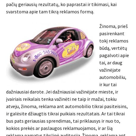
pačių geriausių rezultatų, ko paprastai ir tikimasi, kai
svarstoma apie tam tikrą reklamos formą.
Žinoma, prieš
pasirenkant
tokį reklamos
būdą, vertėtų
pagalvoti apie
tai, ar daug
važinėjate
automobiliu,
ir kur tai
dažniausiai darote. Jei dažniausiai važinėjate mieste, ir
įvairiais reikalais tenka važinėti ne taip ir mažai, tokiu
atveju, žinoma, reklama ant automobilio tikrai pasiteisins,
ir galėsite džiaugtis tikrai puikiais rezultatais. Ar tai tikrai
bus pats geriausias sprendimas, tai priklausys ir nuo to,
kokios prekės ar paslaugos reklamuojamos, ir ar šią
reklamą pamatys tikslinė auditorija. Žinoma, reklama ant