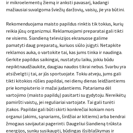
ir mikroelementų žiemą ir anksti pavasarį, kadangi
mažiausiai suvalgoma šviežių daržovių, vaisių, jie yra būtini.
Rekomenduojama maisto papildus rinktis tik tokius, kurių
reikia jūsų organizmui. Reklamuojami preparatai gali tikti
ne visiems. Šiandieną televizijos ekranuose galime
pamatyti daug preparatų, kuriuos siūlo įsigyti. Netapkite
reklamos auka, o vartokite tai, kas jums tinka ir naudinga.
Gerkite papildus saikingai, nustatytu laiku, jokiu būdu
nepiktnaudžiaukite, daugiau naudos tikrai nebus. Svarbu yra
atsižvelgti į tai, ar jūs sportuojate. Tokiu atveju, jums gali
tikti kitokios rūšies papildai, nei dienų dienas leidžiantiems
prie kompiuterio ir mažai judantiems. Patariama dėl
vartojimo (maisto papildų) pasitarti su gydytoju. Nereikėtų
pamiršti vaistų, jei reguliariai vartojate. Tai gali turėti
įtakos. Papildai gali būti skirti konkrečiai kokiam nors
organui (akims, sąnariams, širdžiai ar kitiems) arba bendrai
žmogaus savijautai pagerinti. Daugeliui šiandieną trūksta
energijos, sunku susikaupti, būdingas išsiblaškymas ir