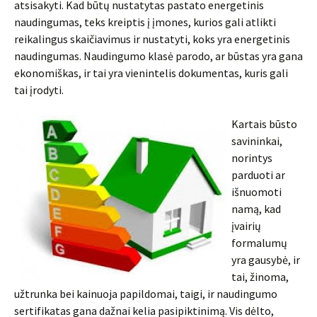
atsisakyti. Kad būtų nustatytas pastato energetinis
naudingumas, teks kreiptis į įmones, kurios gali atlikti
reikalingus skaičiavimus ir nustatyti, koks yra energetinis
naudingumas. Naudingumo klasė parodo, ar būstas yra gana
ekonomiškas, ir tai yra vienintelis dokumentas, kuris gali
tai įrodyti.
Kartais būsto
savininkai,
norintys
parduoti ar
išnuomoti
namą, kad
įvairių
formalumų
yra gausybė, ir
tai, žinoma,
užtrunka bei kainuoja papildomai, taigi, ir naudingumo
sertifikatas gana dažnai kelia pasipiktinimą. Vis dėlto,