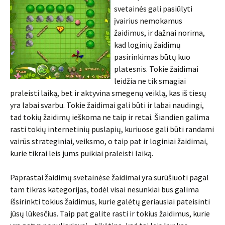
svetainės gali pasiūlyti
įvairius nemokamus
žaidimus, ir dažnai norima,
kad loginių žaidimų
pasirinkimas būtų kuo
platesnis. Tokie žaidimai
leidžia ne tik smagiai
praleisti laiką, bet ir aktyvina smegenų veiklą, kas iš tiesų
yra labai svarbu. Tokie žaidimai gali būti ir labai naudingi,
tad tokių žaidimų ieškoma ne taip ir retai. Šiandien galima
rasti tokių internetinių puslapių, kuriuose gali būti randami
vairūs strateginiai, veiksmo, o taip pat ir loginiai žaidimai,
kurie tikrai leis jums puikiai praleisti laiką.
Paprastai žaidimų svetainėse žaidimai yra surūšiuoti pagal
tam tikras kategorijas, todėl visai nesunkiai bus galima
išsirinkti tokius žaidimus, kurie galėtų geriausiai pateisinti
jūsų lūkesčius. Taip pat galite rasti ir tokius žaidimus, kurie