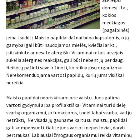
atkreipti
dėmesį į tai,
kokios
medžiagos
(pagalbinės)
įeina į sudėtį. Maisto papildai dažnai būna kapsulėmis, o jų
gamybai gali būti naudojamos mielės, kviečiai ar kt.,
įsitikinkite ar nesate alergiški. Vitaminai retais atvejais
sukelia alergines reakcijas, gali būti nebent jų per daug.
Reikėtų pažinti save ir žinoti, ko reikia jūsų organizmui.
Nerekomenduojama vartoti papildų, kurių jums visiškai
nereikia.
Maisto papildai nepriskiriami prie vaistų. Juos galima
vartoti gydymui arba profilaktiškai. Vitaminai turi didelę
svarbą organizmui, jo funkcijoms, todėl labai svarbu, kad jų
netrūktų. Ne visada jų gauname kartu su maistu, papildai
gali kompensuoti. Galite juos vartoti nepastoviai, daryti
pertraukas. Labiausiai žmogaus organizmui reikia vitaminų