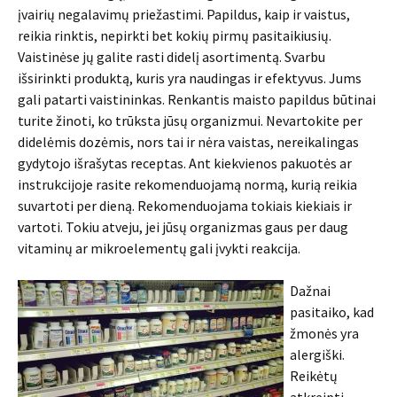
įvairių negalavimų priežastimi. Papildus, kaip ir vaistus,
reikia rinktis, nepirkti bet kokių pirmų pasitaikiusių.
Vaistinėse jų galite rasti didelį asortimentą. Svarbu
išsirinkti produktą, kuris yra naudingas ir efektyvus. Jums
gali patarti vaistininkas. Renkantis maisto papildus būtinai
turite žinoti, ko trūksta jūsų organizmui. Nevartokite per
didelėmis dozėmis, nors tai ir nėra vaistas, nereikalingas
gydytojo išrašytas receptas. Ant kiekvienos pakuotės ar
instrukcijoje rasite rekomenduojamą normą, kurią reikia
suvartoti per dieną. Rekomenduojama tokiais kiekiais ir
vartoti. Tokiu atveju, jei jūsų organizmas gaus per daug
vitaminų ar mikroelementų gali įvykti reakcija.
Dažnai
pasitaiko, kad
žmonės yra
alergiški.
Reikėtų