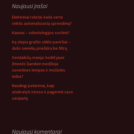
Naujausi įrašai
Elektriniai roletai: kada verta
rinktis automatizuotą sprendimą?
Kaunas – odontologijos sostinė?
Ką slepia gražūs stiklo paviršiai –
dušo sienelių priežiūra be filtrų
Sendaikčių manija: kodėl jauni
žmonės šiandien medžioja
sovietines lempas ir močiutės
indus?
Naudingi patarimai, kaip
atsikratyti streso ir pagerinti savo
savijautą
Naujausi komentarai