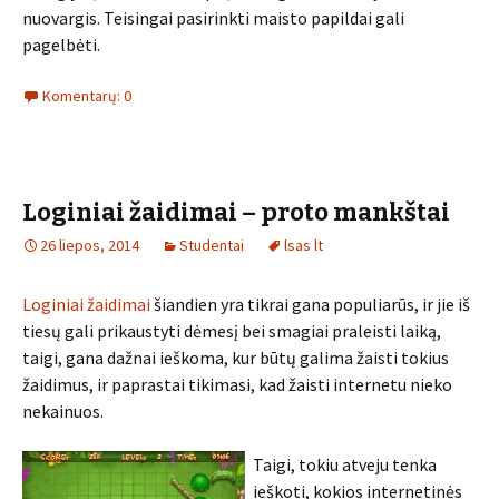
nuovargis. Teisingai pasirinkti maisto papildai gali
pagelbėti.
Komentarų: 0
Loginiai žaidimai – proto mankštai
26 liepos, 2014
Studentai
lsas lt
Loginiai žaidimai
šiandien yra tikrai gana populiarūs, ir jie iš
tiesų gali prikaustyti dėmesį bei smagiai praleisti laiką,
taigi, gana dažnai ieškoma, kur būtų galima žaisti tokius
žaidimus, ir paprastai tikimasi, kad žaisti internetu nieko
nekainuos.
Taigi, tokiu atveju tenka
ieškoti, kokios internetinės