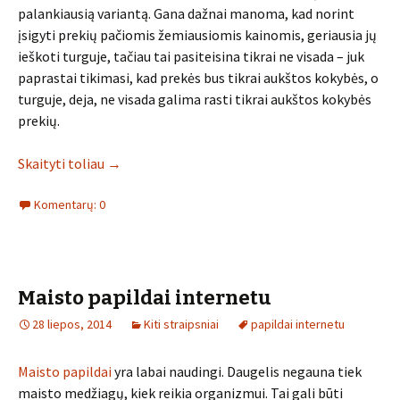
palankiausią variantą. Gana dažnai manoma, kad norint
įsigyti prekių pačiomis žemiausiomis kainomis, geriausia jų
ieškoti turguje, tačiau tai pasiteisina tikrai ne visada – juk
paprastai tikimasi, kad prekės bus tikrai aukštos kokybės, o
turguje, deja, ne visada galima rasti tikrai aukštos kokybės
prekių.
Skaityti toliau
→
Komentarų: 0
Maisto papildai internetu
28 liepos, 2014
Kiti straipsniai
papildai internetu
Maisto papildai
yra labai naudingi. Daugelis negauna tiek
maisto medžiagų, kiek reikia organizmui. Tai gali būti