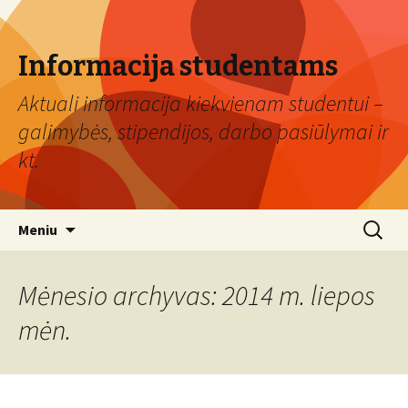
Informacija studentams
Aktuali informacija kiekvienam studentui –
galimybės, stipendijos, darbo pasiūlymai ir
kt.
Eiti
Ieškoti:
Meniu
prie
turinio
Mėnesio archyvas: 2014 m. liepos
mėn.