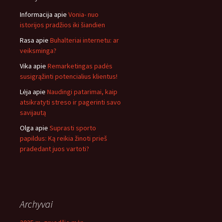
Informacija
apie
Vonia- nuo
istorijos pradžios iki šiandien
Rasa
apie
Buhalteriai internetu: ar
veiksminga?
Vika
apie
Remarketingas padės
susigrąžinti potencialius klientus!
Lėja
apie
Naudingi patarimai, kaip
atsikratyti streso ir pagerinti savo
savijautą
Olga
apie
Suprasti sporto
papildus: Ką reikia žinoti prieš
pradedant juos vartoti?
Archyvai