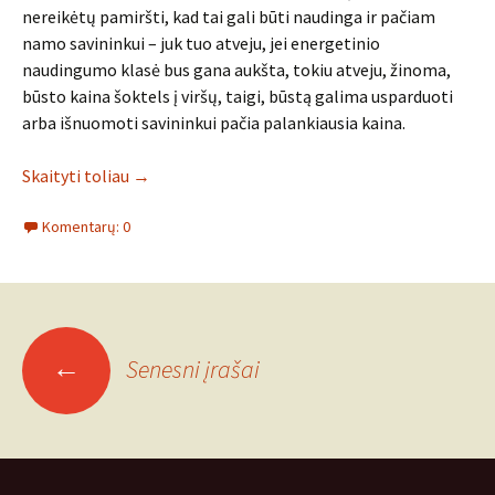
nereikėtų pamiršti, kad tai gali būti naudinga ir pačiam
namo savininkui – juk tuo atveju, jei energetinio
naudingumo klasė bus gana aukšta, tokiu atveju, žinoma,
būsto kaina šoktels į viršų, taigi, būstą galima usparduoti
arba išnuomoti savininkui pačia palankiausia kaina.
Skaityti toliau
→
Komentarų: 0
Įrašo
←
Senesni įrašai
navigacija