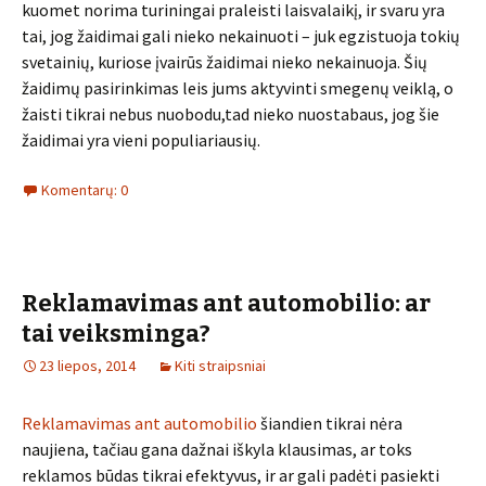
kuomet norima turiningai praleisti laisvalaikį, ir svaru yra
tai, jog žaidimai gali nieko nekainuoti – juk egzistuoja tokių
svetainių, kuriose įvairūs žaidimai nieko nekainuoja. Šių
žaidimų pasirinkimas leis jums aktyvinti smegenų veiklą, o
žaisti tikrai nebus nuobodu,tad nieko nuostabaus, jog šie
žaidimai yra vieni populiariausių.
Komentarų: 0
Reklamavimas ant automobilio: ar
tai veiksminga?
23 liepos, 2014
Kiti straipsniai
Reklamavimas ant automobilio
šiandien tikrai nėra
naujiena, tačiau gana dažnai iškyla klausimas, ar toks
reklamos būdas tikrai efektyvus, ir ar gali padėti pasiekti