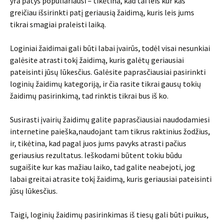
yra patys populiariausi – tikėtina, kad tai leis kur kas
greičiau išsirinkti patį geriausią žaidimą, kuris leis jums
tikrai smagiai praleisti laiką.
Loginiai žaidimai gali būti labai įvairūs, todėl visai nesunkiai
galėsite atrasti tokį žaidimą, kuris galėtų geriausiai
pateisinti jūsų lūkesčius. Galėsite paprasčiausiai pasirinkti
loginių žaidimų kategoriją, ir čia rasite tikrai gausų tokių
žaidimų pasirinkimą, tad rinktis tikrai bus iš ko.
Susirasti įvairių žaidimų galite paprasčiausiai naudodamiesi
internetine paieška,naudojant tam tikrus raktinius žodžius,
ir, tikėtina, kad pagal juos jums pavyks atrasti pačius
geriausius rezultatus. Ieškodami būtent tokiu būdu
sugaišite kur kas mažiau laiko, tad galite neabejoti, jog
labai greitai atrasite tokį žaidimą, kuris geriausiai pateisinti
jūsų lūkesčius.
Taigi, loginių žaidimų pasirinkimas iš tiesų gali būti puikus,