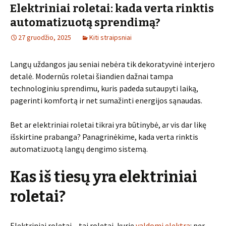
Elektriniai roletai: kada verta rinktis
automatizuotą sprendimą?
27 gruodžio, 2025
Kiti straipsniai
Langų uždangos jau seniai nebėra tik dekoratyvinė interjero
detalė. Modernūs roletai šiandien dažnai tampa
technologiniu sprendimu, kuris padeda sutaupyti laiką,
pagerinti komfortą ir net sumažinti energijos sąnaudas.
Bet ar elektriniai roletai tikrai yra būtinybė, ar vis dar likę
išskirtine prabanga? Panagrinėkime, kada verta rinktis
automatizuotą langų dengimo sistemą.
Kas iš tiesų yra elektriniai
roletai?
Elektriniai roletai – tai roletai, kurie
valdomi elektra
: per