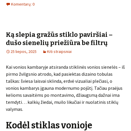
Komentarų: 0
Ką slepia gražūs stiklo paviršiai –
dušo sienelių priežiūra be filtrų
25 liepos, 2025
Kiti straipsniai
Kai vonios kambaryje atsiranda stiklinės vonios sienelės – iš
pirmo žvilgsnio atrodo, kad pasiektas dizaino tobulas
taškas: šviesa laisvai sklinda, erdvė vizualiai plečiasi, o
vonios kambarys įgauna modernumo pojūtį. Tačiau praėjus
kelioms savaitėms po montavimo, džiaugsmą dažnai ima
temdyti… kalkių žiedai, muilo likučiai ir nuolatinis stiklų
valymas.
Kodėl stiklas vonioje