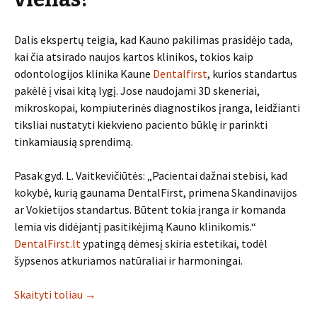
Dalis ekspertų teigia, kad Kauno pakilimas prasidėjo tada,
kai čia atsirado naujos kartos klinikos, tokios kaip
odontologijos klinika Kaune
Dentalfirst
, kurios standartus
pakėlė į visai kitą lygį. Jose naudojami 3D skeneriai,
mikroskopai, kompiuterinės diagnostikos įranga, leidžianti
tiksliai nustatyti kiekvieno paciento būklę ir parinkti
tinkamiausią sprendimą.
Pasak gyd. L. Vaitkevičiūtės: „Pacientai dažnai stebisi, kad
kokybė, kurią gaunama DentalFirst, primena Skandinavijos
ar Vokietijos standartus. Būtent tokia įranga ir komanda
lemia vis didėjantį pasitikėjimą Kauno klinikomis.“
DentalFirst.lt
ypatingą dėmesį skiria estetikai, todėl
šypsenos atkuriamos natūraliai ir harmoningai.
Skaityti toliau
→