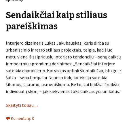
Sendaikčiai kaip stiliaus
pareiškimas
Interjero dizaineris Lukas Jakubauskas, kuris dirba su
urbanistinio ir retro stiliaus projektais, teigia, kad šiuo
metu viena iš stipriausių interjero tendencijų – senų daiktų
ir modernių sprendimų derinimas: „Sendaikčiai interjere
suteikia charakterio. Kai viskas aplink šiuolaikiška, blizgu ir
šalta – sena lempa ar fajanso indų kolekcija suteikia
šilumos, tikrumo, asmeniškumo. Be to, tai leidžia išreikšti
individualų skonį – juk kiekvienas toks daiktas yra unikalus.“
Skaityti toliau
→
Komentarų: 0