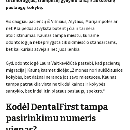
technologijas, trumpesnį gydymo laiką ir aukštesnę
paslaugų kokybę.
Vis daugiau pacientų iš Vilniaus, Alytaus, Marijampolės ar
net Klaipėdos atvyksta būtent į čia ir tai nėra
atsitiktinumas. Kaunas tampa miestu, kuriame
odontologija nebeprilygsta tik didmiesčio standartams,
bet kai kuriais atvejais net juos lenkia.
Gyd. odontologė Laura Vaitkevičiūtė pastebi, kad pacientų
migracija į Kauną kasmet didėja: „Žmonės nori aukščiausios
kokybės, bet dažnai neranda jos savo miestuose. Kaunas
tampa patrauklia vieta ne tik dėl kainos ir kokybės
santykio, bet ir dėl itin plataus paslaugų spektro.“
Kodėl DentalFirst tampa
pasirinkimu numeris
vienas?