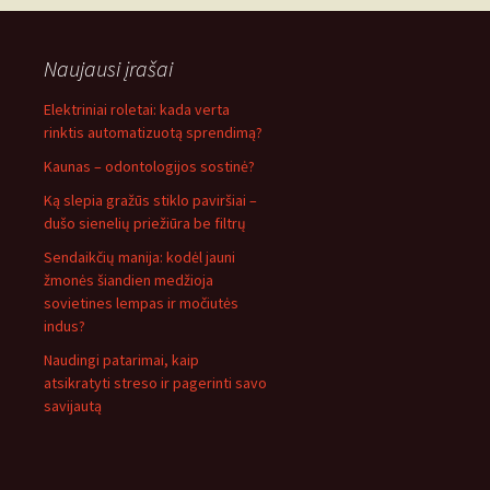
Naujausi įrašai
Elektriniai roletai: kada verta
rinktis automatizuotą sprendimą?
Kaunas – odontologijos sostinė?
Ką slepia gražūs stiklo paviršiai –
dušo sienelių priežiūra be filtrų
Sendaikčių manija: kodėl jauni
žmonės šiandien medžioja
sovietines lempas ir močiutės
indus?
Naudingi patarimai, kaip
atsikratyti streso ir pagerinti savo
savijautą