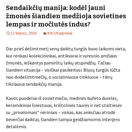
Sendaikčių manija: kodėl jauni
žmonės šiandien medžioja sovietines
lempas ir močiutės indus?
12 liepos, 2025
Kiti straipsniai
Dar prieš dešimtmetį senų daiktų turgūs buvo laikomi vieta,
kur renkasi kolekcininkai, antikvarai ir vyresnio amžiaus
žmonės, ieškantys pamirštų laikų atspindžių. Tačiau
šiandien situacija – visiškai pasikeitusi. Blusų turgūs lūžta
nuo dvidešimtmečių, o socialiniuose tinkluose – tikrų
tikriausia sendaikčių manija.
Kavos puodeliai iš sovietmečio, medinės bufeto durelės,
keramikiniai šviestuvai, krištolinės taurės ir net staltiesės
su „privalomais“ nėriniais – viskas, kas anksčiau atrodė
beverčiai daiktai, šiandien tampa geidžiamomis interjero
detalėmis.