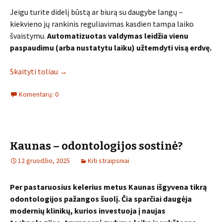
Jeigu turite didelį būstą ar biurą su daugybe langų –
kiekvieno jų rankinis reguliavimas kasdien tampa laiko
švaistymu.
Automatizuotas valdymas leidžia vienu
paspaudimu (arba nustatytu laiku) užtemdyti visą erdvę.
Skaityti toliau
→
Komentarų: 0
Kaunas – odontologijos sostinė?
12 gruodžio, 2025
Kiti straipsniai
Per pastaruosius kelerius metus Kaunas išgyvena tikrą
odontologijos pažangos šuolį. Čia sparčiai daugėja
modernių klinikų, kurios investuoja į naujas