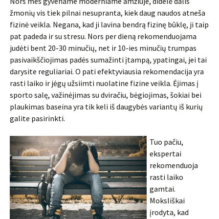
Nors mes gyvename moderniame amžiuje, didelė dalis
žmonių vis tiek pilnai nesupranta, kiek daug naudos atneša
fizinė veikla. Negana, kad ji lavina bendrą fizinę būklę, ji taip
pat padeda ir su stresu. Nors per dieną rekomenduojama
judėti bent 20-30 minučių, net ir 10-ies minučių trumpas
pasivaikščiojimas padės sumažinti įtampą, ypatingai, jei tai
darysite reguliariai. O pati efektyviausia rekomendacija yra
rasti laiko ir jėgų užsiimti nuolatine fizine veikla. Ėjimas į
sporto salę, važinėjimas su dviračiu, bėgiojimas, šokiai bei
plaukimas baseina yra tik keli iš daugybės variantų iš kurių
galite pasirinkti.
Tuo pačiu,
ekspertai
rekomenduoja
rasti laiko
gamtai.
Moksliškai
įrodyta, kad