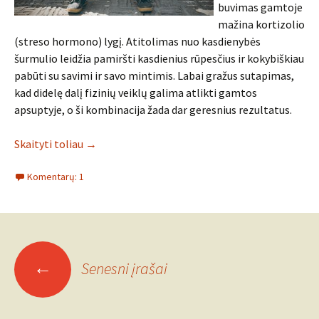
buvimas gamtoje
mažina kortizolio
(streso hormono) lygį. Atitolimas nuo kasdienybės
šurmulio leidžia pamiršti kasdienius rūpesčius ir kokybiškiau
pabūti su savimi ir savo mintimis. Labai gražus sutapimas,
kad didelę dalį fizinių veiklų galima atlikti gamtos
apsuptyje, o ši kombinacija žada dar geresnius rezultatus.
Skaityti toliau
→
Komentarų: 1
Įrašo
←
Senesni įrašai
navigacija