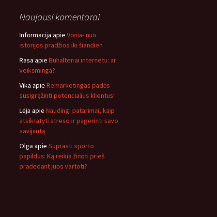
Naujausi komentarai
Informacija
apie
Vonia- nuo
istorijos pradžios iki šiandien
Rasa
apie
Buhalteriai internetu: ar
veiksminga?
Vika
apie
Remarketingas padės
susigrąžinti potencialius klientus!
Lėja
apie
Naudingi patarimai, kaip
atsikratyti streso ir pagerinti savo
savijautą
Olga
apie
Suprasti sporto
papildus: Ką reikia žinoti prieš
pradedant juos vartoti?