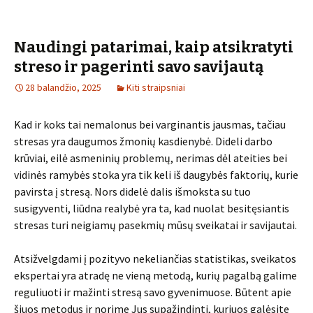
Naudingi patarimai, kaip atsikratyti
streso ir pagerinti savo savijautą
28 balandžio, 2025
Kiti straipsniai
Kad ir koks tai nemalonus bei varginantis jausmas, tačiau
stresas yra daugumos žmonių kasdienybė. Dideli darbo
krūviai, eilė asmeninių problemų, nerimas dėl ateities bei
vidinės ramybės stoka yra tik keli iš daugybės faktorių, kurie
pavirsta į stresą. Nors didelė dalis išmoksta su tuo
susigyventi, liūdna realybė yra ta, kad nuolat besitęsiantis
stresas turi neigiamų pasekmių mūsų sveikatai ir savijautai.
Atsižvelgdami į pozityvo nekeliančias statistikas, sveikatos
ekspertai yra atradę ne vieną metodą, kurių pagalbą galime
reguliuoti ir mažinti stresą savo gyvenimuose. Būtent apie
šiuos metodus ir norime Jus supažindinti, kuriuos galėsite