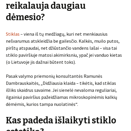
reikalauja daugiau
dėmesio?
Stiklas
– viena iš tų medžiagų, kuri net menkiausius
nešvarumus atskleidžia be gailesčio. Kalkės, muilo putos,
pirštų atspaudai, net džiūstančio vandens lašai – visa tai
stiklo paviršiuje matosi akimirksniu, ypač jei vanduo kietas
(o Lietuvoje jis dažnai būtent toks).
Pasak valymo priemonių konsultantės Ramunės
Dambrauskaitės, „Didžiausia klaida – tikėtis, kad stiklas
išliks skaidrus savaime. Jei sienelė nevaloma reguliariai,
ilgainiui paviršius pažeidžiamas mikroskopinėmis kalkių
dėmėmis, kurios tampa nuolatinės“.
Kas padeda išlaikyti stiklo