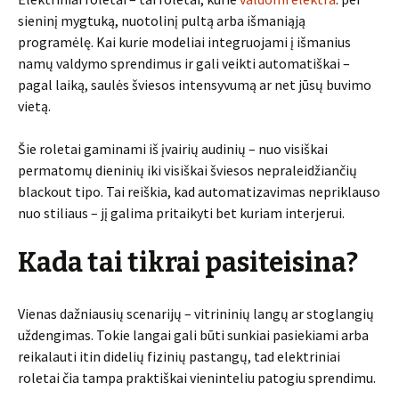
sieninį mygtuką, nuotolinį pultą arba išmaniąją
programėlę. Kai kurie modeliai integruojami į išmanius
namų valdymo sprendimus ir gali veikti automatiškai –
pagal laiką, saulės šviesos intensyvumą ar net jūsų buvimo
vietą.
Šie roletai gaminami iš įvairių audinių – nuo visiškai
permatomų dieninių iki visiškai šviesos nepraleidžiančių
blackout tipo. Tai reiškia, kad automatizavimas nepriklauso
nuo stiliaus – jį galima pritaikyti bet kuriam interjerui.
Kada tai tikrai pasiteisina?
Vienas dažniausių scenarijų – vitrininių langų ar stoglangių
uždengimas. Tokie langai gali būti sunkiai pasiekiami arba
reikalauti itin didelių fizinių pastangų, tad elektriniai
roletai čia tampa praktiškai vieninteliu patogiu sprendimu.