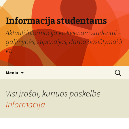
Informacija studentams
Aktuali informacija kiekvienam studentui –
galimybės, stipendijos, darbo pasiūlymai ir
kt.
Eiti
Ieškoti:
Meniu
prie
turinio
Visi įrašai, kuriuos paskelbė
Informacija