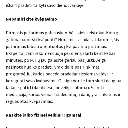
iškart pradėti taikyti savo dienotvarkeje.
Nepamirškite kvėpavimo
Pirmasis patarimas gali nuskambėti kiek keistokai. Kaip gi
galima pamiršti kvėpuoti? Nors mes visada tai darome, šis
patarimas labiau orientuotas į kvėpavimo pratimus.
Ekspertai tam rekomenduoja per dieną skirti bent kelias
minutes, po kurių jau galėsite geriau pasijusti. Jeigu
nežinote nuo ko pradėti, yra didelis pasirinkimas
programėlių, kurios padeda pradedantiesiems valdyti ir
koreguoti savo kvėpavimą. O jeigu norite tam skirti daugiau
laiko ir patirti dar didesnį poveikį, siūloma užsiimti
meditacija, kurios viena iš sudedamųjų dalių yra tinkamas ir
reguliuotas kvėpavimas.
Raskite laiko fizinei veiklai ir gamtai