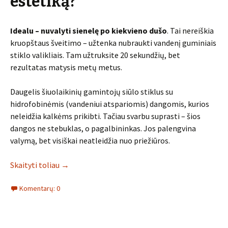
estetiką?
Idealu – nuvalyti sienelę po kiekvieno dušo
. Tai nereiškia
kruopštaus šveitimo – užtenka nubraukti vandenį guminiais
stiklo valikliais. Tam užtruksite 20 sekundžių, bet
rezultatas matysis metų metus.
Daugelis šiuolaikinių gamintojų siūlo stiklus su
hidrofobinėmis (vandeniui atspariomis) dangomis, kurios
neleidžia kalkėms prikibti. Tačiau svarbu suprasti – šios
dangos ne stebuklas, o pagalbininkas. Jos palengvina
valymą, bet visiškai neatleidžia nuo priežiūros.
Skaityti toliau
→
Komentarų: 0