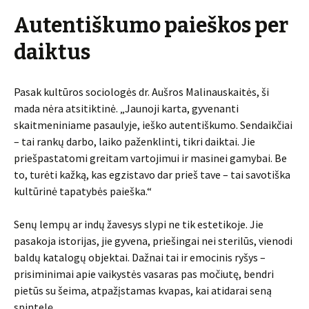
Autentiškumo paieškos per
daiktus
Pasak kultūros sociologės dr. Aušros Malinauskaitės, ši
mada nėra atsitiktinė. „Jaunoji karta, gyvenanti
skaitmeniniame pasaulyje, ieško autentiškumo. Sendaikčiai
– tai rankų darbo, laiko paženklinti, tikri daiktai. Jie
priešpastatomi greitam vartojimui ir masinei gamybai. Be
to, turėti kažką, kas egzistavo dar prieš tave – tai savotiška
kultūrinė tapatybės paieška.“
Senų lempų ar indų žavesys slypi ne tik estetikoje. Jie
pasakoja istorijas, jie gyvena, priešingai nei sterilūs, vienodi
baldų katalogų objektai. Dažnai tai ir emocinis ryšys –
prisiminimai apie vaikystės vasaras pas močiutę, bendri
pietūs su šeima, atpažįstamas kvapas, kai atidarai seną
spintelę.