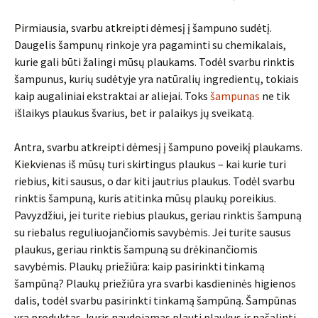
Pirmiausia, svarbu atkreipti dėmesį į šampuno sudėtį.
Daugelis šampunų rinkoje yra pagaminti su chemikalais,
kurie gali būti žalingi mūsų plaukams. Todėl svarbu rinktis
šampunus, kurių sudėtyje yra natūralių ingredientų, tokiais
kaip augaliniai ekstraktai ar aliejai. Toks
šampunas
ne tik
išlaikys plaukus švarius, bet ir palaikys jų sveikatą.
Antra, svarbu atkreipti dėmesį į šampuno poveikį plaukams.
Kiekvienas iš mūsų turi skirtingus plaukus – kai kurie turi
riebius, kiti sausus, o dar kiti jautrius plaukus. Todėl svarbu
rinktis šampuną, kuris atitinka mūsų plaukų poreikius.
Pavyzdžiui, jei turite riebius plaukus, geriau rinktis šampuną
su riebalus reguliuojančiomis savybėmis. Jei turite sausus
plaukus, geriau rinktis šampuną su drėkinančiomis
savybėmis. Plaukų priežiūra: kaip pasirinkti tinkamą
šampūną? Plaukų priežiūra yra svarbi kasdieninės higienos
dalis, todėl svarbu pasirinkti tinkamą šampūną. Šampūnas
yra produktas, kuris naudojamas plauti plaukus ir pašalinti