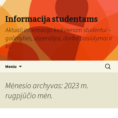
Informacija studentams
Aktuali informacija kiekvienam studentui –
galimybės, stipendijos, darbo pasiūlymai ir
kt.
Eiti
Ieškoti:
Meniu
prie
turinio
Mėnesio archyvas: 2023 m.
rugpjūčio mėn.