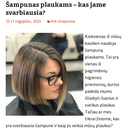
Šampunas plaukams – kas jame
svarbiausia?
17 rugpjūčio, 2023
Kiti straipsniai
Kiekvienas iš mūsų
kasdien naudoja
šampuną
plaukams. Tai yra
vienas iš
pagrindinių
higienos
priemonių, kurios
padeda mums
išlaikyti švarius ir
sveikus plaukus.
Tačiau ar mes
tikrai žinome, kas
yra svarbiausia šampune ir kaip jis veikia mūsų plaukus?