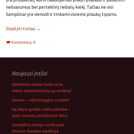
nešvarumus bei perteklinį riebalų kiekį. Tačiau ne visi
šampūnai yra vienodi ir tinkami visiems plaukų tipams.
Skaityti toliau
→
Komentarų: 0
Naujausi įrašai
Elektriniai roletai: kada verta
rinktis automatizuotą sprendimą?
Kaunas – odontologijos sostinė?
Ką slepia gražūs stiklo paviršiai –
dušo sienelių priežiūra be filtrų
Sendaikčių manija: kodėl jauni
žmonės šiandien medžioja