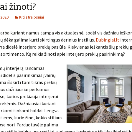
ai žinoti?
 2020
Kiti straipsniai
varba kuriant namus tampa vis aktualesnė, todėl vis dažniau ieško
ų dėka galima kurti skirtingus derinius ir stilius.
Dubingiai.lt
inter
ra didelė interjero prekių pasiūla. Kiekvienas ieškantis šių prekių g
asortimento. Ką reikia žinoti apie interjero prekių pasirinkimą?
mų interjerą randamas
didelis pasirinkimas įvairių
ima išskirti tam tikras prekių
ios dažniausiai perkamos
e, kurios prekiauja interjerui
rekėmis. Dažniausiai kuriant
erkami tinkami baldai. Lengva
 tiems, kurie žino, kokio stiliaus
se nori. Parduotuvėje galima
ngų stilių baldus, pavyzdžiui, tinkamus kuriant ne tik klasikinį stilių