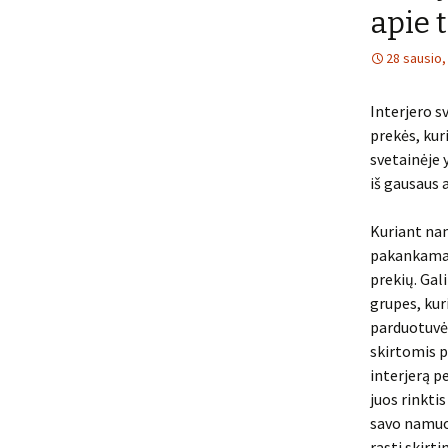
apie t
28 sausio,
Interjero s
prekės, kuri
svetainėje y
iš gausaus 
Kuriant na
pakankamai 
prekių. Gal
grupes, kur
parduotuvės
skirtomis p
interjerą p
juos rinktis
savo namuo
rasti skirti