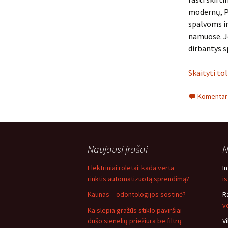
modernų, Pr
spalvoms ir
namuose. Je
dirbantys sp
Skaityti to
Komentarų
Naujausi įrašai
N
Elektriniai roletai: kada verta
I
rinktis automatizuotą sprendimą?
i
Kaunas – odontologijos sostinė?
R
v
Ką slepia gražūs stiklo paviršiai –
dušo sienelių priežiūra be filtrų
V