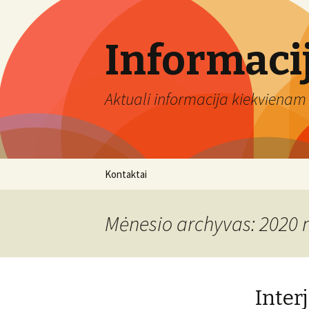
Informaci
Aktuali informacija kiekvienam 
Eiti
Kontaktai
prie
turinio
Mėnesio archyvas: 2020 
Inter