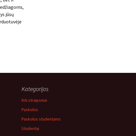
 medžiagoms,
ys jūsų
arduotuvėje
Kategorijos
Kiti straipsniai
Paskolos
Paskolos studentams
Studentai