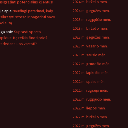
2024 m. birželio mėn.
usigrąžinti potencialius klientus!
2024 m. gegužės mėn.
ėja
apie
Naudingi patarimai, kaip
tsikratyti streso ir pagerinti savo
2023 m. rugpjūčio mėn.
avijautą
2023 m. birželio mėn.
lga
apie
Suprasti sporto
2023 m. gegužės mėn.
pildus: Ką reikia žinoti prieš
radedant juos vartoti?
2023 m. vasario mėn.
2023 m. sausio mėn.
2022 m. gruodžio mėn.
2022 m. lapkričio mėn.
2022 m. spalio mėn.
2022 m. rugsėjo mėn.
2022 m. rugpjūčio mėn.
2022 m. liepos mėn.
2022 m. birželio mėn.
2022 m. gegužės mėn.