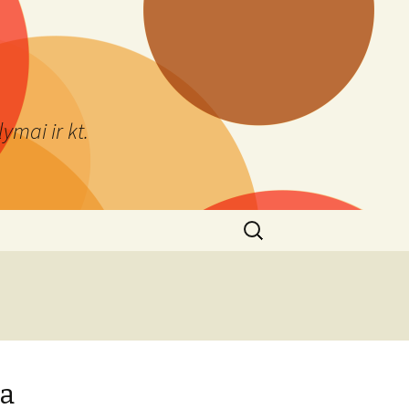
ymai ir kt.
Ieškoti:
ia