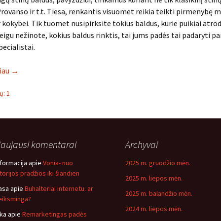
ovanso ir t.t. Tiesa, renkantis visuomet reikia teikti pirmenybę
 kokybei. Tik tuomet nusipirksite tokius baldus, kurie puikiai atrod
igu nežinote, kokius baldus rinktis, tai jums padės tai padaryti p
ecialistai.
liau
→
: 1
aujausi komentarai
Archyvai
nformacija
apie
Vonia- nuo
2025 m. gruodžio mėn.
storijos pradžios iki šiandien
2025 m. liepos mėn.
asa
apie
Buhalteriai internetu: ar
2025 m. balandžio mėn.
eiksminga?
2024 m. liepos mėn.
ika
apie
Remarketingas padės