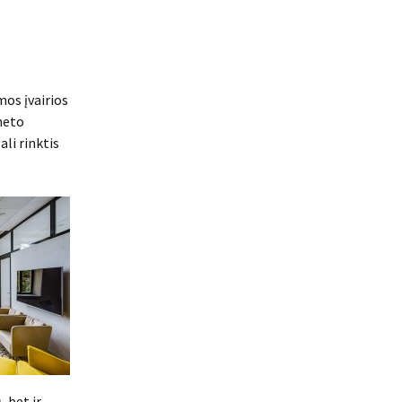
mos įvairios
neto
ali rinktis
, bet ir