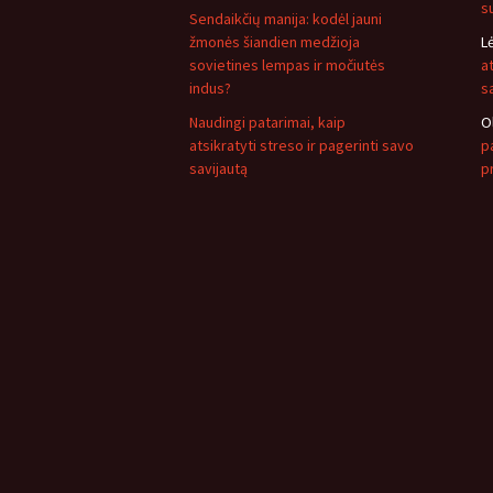
s
Sendaikčių manija: kodėl jauni
žmonės šiandien medžioja
L
sovietines lempas ir močiutės
a
indus?
s
Naudingi patarimai, kaip
O
atsikratyti streso ir pagerinti savo
pa
savijautą
p