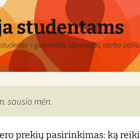
ja studentams
studentui – galimybės, stipendijos, darbo pasiūl
m. sausio mėn.
jero prekių pasirinkimas: ką reik