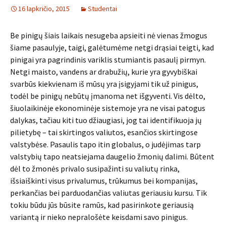
16 lapkričio, 2015
Studentai
Be pinigų šiais laikais nesugeba apsieiti nė vienas žmogus
šiame pasaulyje, taigi, galėtumėme netgi drąsiai teigti, kad
pinigai yra pagrindinis variklis stumiantis pasaulį pirmyn.
Netgi maisto, vandens ar drabužių, kurie yra gyvybiškai
svarbūs kiekvienam iš mūsų yra įsigyjami tik už pinigus,
todėl be pinigų nebūtų įmanoma net išgyventi. Vis dėlto,
šiuolaikinėje ekonominėje sistemoje yra ne visai patogus
dalykas, tačiau kiti tuo džiaugiasi, jog tai identifikuoja jų
pilietybę – tai skirtingos valiutos, esančios skirtingose
valstybėse. Pasaulis tapo itin globalus, o judėjimas tarp
valstybių tapo neatsiejama daugelio žmonių dalimi. Būtent
dėl to žmonės privalo susipažinti su valiutų rinka,
išsiaiškinti visus privalumus, trūkumus bei kompanijas,
perkančias bei parduodančias valiutas geriausiu kursu. Tik
tokiu būdu jūs būsite ramūs, kad pasirinkote geriausią
variantą ir nieko nepralošėte keisdami savo pinigus.