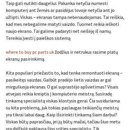
Taip gali nutikti daugeliui. Pakanka netyčia numesti
kompiuterį ant žemės ar pasidėjus lovoje netyčia ant jo
užlipti. Viskas – ekranas tampa nebenaudojamas. Tai reiškia,
kad mes nebegalime matyti vaizdo. Tuomet reikia ieškoti
naujo ekrano. Tai galime padaryti net neišėję iš namų.
Tereikia įvesti į paieškos sistemą
where to buy pc parts uk
žodžius ir netrukus rasime platų
ekranų pasirinkimą.
Kita populiari priežastis to, kad tenka remontuoti ekraną –
pasikeitęs vaizdas. Galbūt pradėjo lietis vaizdas ar gal
mirguliuoja ekranas. O gal suprastėjo apšvietimas? Visais
atvejais reikia kreiptis į kompiuterio meistrą. Susiradę
tinkamą specialistą viskas klostysis gerai. Čia susiduriama
su kita problemą, juk tokias paslaugas teikiančių meistrų
yra tikrai labai daug. Kaip išsirinkti tinkamą šiam darbui?
Viskas būtų paprasčiau, jei jų būtų mažai, tačiau šiuo metu
yra didžiulė paklausa šios srities specialistų. Tik