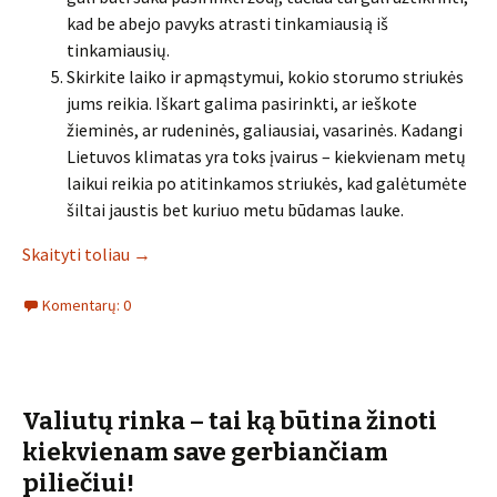
kad be abejo pavyks atrasti tinkamiausią iš
tinkamiausių.
Skirkite laiko ir apmąstymui, kokio storumo striukės
jums reikia. Iškart galima pasirinkti, ar ieškote
žieminės, ar rudeninės, galiausiai, vasarinės. Kadangi
Lietuvos klimatas yra toks įvairus – kiekvienam metų
laikui reikia po atitinkamos striukės, kad galėtumėte
šiltai jaustis bet kuriuo metu būdamas lauke.
Skaityti toliau
→
Komentarų: 0
Valiutų rinka – tai ką būtina žinoti
kiekvienam save gerbiančiam
piliečiui!