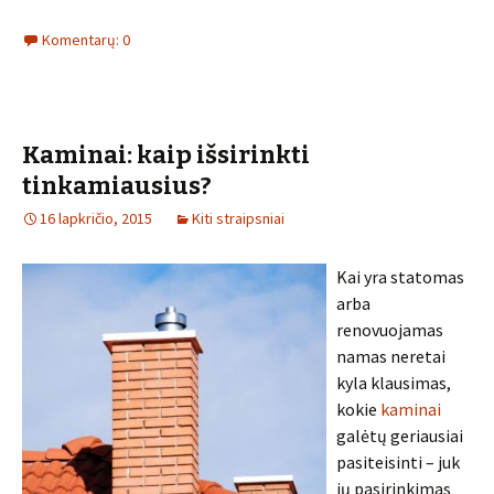
Komentarų: 0
Kaminai: kaip išsirinkti
tinkamiausius?
16 lapkričio, 2015
Kiti straipsniai
Kai yra statomas
arba
renovuojamas
namas neretai
kyla klausimas,
kokie
kaminai
galėtų geriausiai
pasiteisinti – juk
jų pasirinkimas