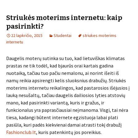
Striukės moterims internetu: kaip
pasirinkti?
22 lapkričio, 2015
Studentai
striukes moterims
internetu
Daugelis moterų sutinka su tuo, kad lietuviškas klimatas
prastas ne tik todėl, kad bjaurūs orai kartais gadina
nuotaiką, tačiau tuo pačiu nemalonu, ai norint išeiti iš
namų reikia apsirengti kelis sluoksnius drabužių. Striukės
moterims internetu reikalingos, kad pastarosios išėjusios į
lauką nesušaltų, tačiau daugelis dailiosios lyties atstovių
mano, kad pasirinkti variantą, kuris ir gražus, ir
funkcionalus yra paprasčiausiai neįmanoma. Visgi, tai nėra
tiesa, kadangi būtent internete egzistuoja labai plati
pasiūla, kuri padės kiekvienai damai atrasti tokį drabužį
Fashionclub.lt
, kuris patenkintų jos poreikius.