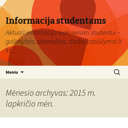
Informacija studentams
Aktuali informacija kiekvienam studentui –
galimybės, stipendijos, darbo pasiūlymai ir
kt.
Eiti
Ieškoti:
Meniu
prie
turinio
Mėnesio archyvas: 2015 m.
lapkričio mėn.