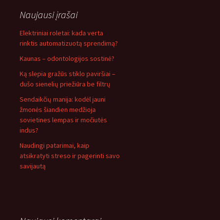
Naujausi įrašai
Elektriniai roletai: kada verta
rinktis automatizuotą sprendimą?
Kaunas – odontologijos sostinė?
Ką slepia gražūs stiklo paviršiai –
dušo sienelių priežiūra be filtrų
Sendaikčių manija: kodėl jauni
žmonės šiandien medžioja
sovietines lempas ir močiutės
indus?
Naudingi patarimai, kaip
atsikratyti streso ir pagerinti savo
savijautą