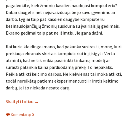
pagalvokite, kiek žmonių kasdien naudojasi kompiuteriu?
Dabar daugelis net neįsivaizduoja be jo savo gyvenimo ar
darbo. Lygiai taip pat kasdien daugybė kompiuteriu
besinaudojančiųjų žmonių susiduria su įvairiais jų gedimais.
Ekrano gedimai taip pat ne išimtis. Jie gana dažni.
Kai kurie klaidingai mano, kad pakanka susirasti įmonę, kuri
prekiauja ekranais skirtais kompiuteriui ir jį įsigyti. Verta
atminti, kad ne tik reikia pasirinkti tinkamą modelį ar
surasti palankia kaina parduodamą prekę. To nepakaks.
Reikia atlikti keitimo darbus. Ne kiekvienas tai moka atlikti,
todėl nereikėtų patiems eksperimentuoti ir imtis keitimo
darbų, jei to niekada nesate darę.
Skaityti toliau
→
Komentarų: 0