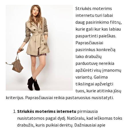
Striukės moterims
internetu turi labai
daug pasirinkimo filtrų,
kurie gali kur kas labiau
paspartinti paieškas.
Paprasčiausiai
pasirinkus konkrečią
lako drabužių
parduotuvę nereikia
apžiūrėti visų įmanomų
variantų. Galima
tikslingai apžvelgti
tuos, kurie atitinka jūsų
kriterijus. Paprasčiausiai reikia pastaruosius nusistatyti.
Striukės moterims internetu
pirmiausia
nusistatomos pagal dydį. Natūralu, kad ieškomas toks
drabužis, kuris puikiai derėtų. Dažniausiai apie