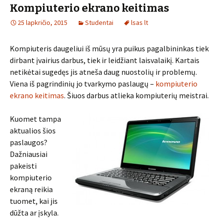
Kompiuterio ekrano keitimas
25 lapkričio, 2015
Studentai
lsas lt
Kompiuteris daugeliui iš mūsų yra puikus pagalbininkas tiek
dirbant įvairius darbus, tiek ir leidžiant laisvalaikį. Kartais
netikėtai sugedęs jis atneša daug nuostolių ir problemų.
Viena iš pagrindinių jo tvarkymo paslaugų –
kompiuterio
ekrano keitimas
. Šiuos darbus atlieka kompiuterių meistrai.
Kuomet tampa
aktualios šios
paslaugos?
Dažniausiai
pakeisti
kompiuterio
ekraną reikia
tuomet, kai jis
dūžta ar įskyla.