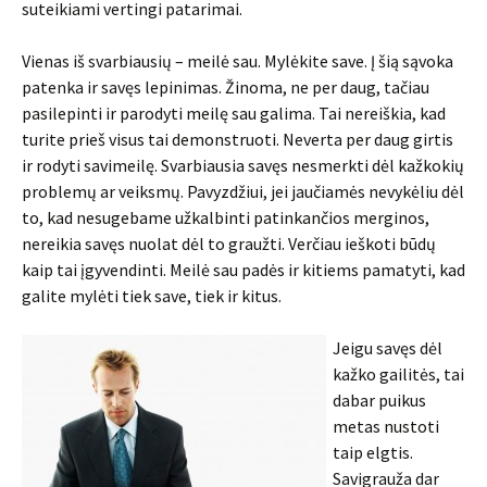
suteikiami vertingi patarimai.
Vienas iš svarbiausių – meilė sau. Mylėkite save. Į šią sąvoka
patenka ir savęs lepinimas. Žinoma, ne per daug, tačiau
pasilepinti ir parodyti meilę sau galima. Tai nereiškia, kad
turite prieš visus tai demonstruoti. Neverta per daug girtis
ir rodyti savimeilę. Svarbiausia savęs nesmerkti dėl kažkokių
problemų ar veiksmų. Pavyzdžiui, jei jaučiamės nevykėliu dėl
to, kad nesugebame užkalbinti patinkančios merginos,
nereikia savęs nuolat dėl to graužti. Verčiau ieškoti būdų
kaip tai įgyvendinti. Meilė sau padės ir kitiems pamatyti, kad
galite mylėti tiek save, tiek ir kitus.
Jeigu savęs dėl
kažko gailitės, tai
dabar puikus
metas nustoti
taip elgtis.
Savigrauža dar