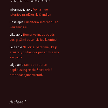
Naujausi komentarai
Informacija
apie
Vonia- nuo
istorijos pradžios iki šiandien
Rasa
apie
Buhalteriai internetu: ar
veiksminga?
Vika
apie
Remarketingas padės
susigrąžinti potencialius klientus!
Lėja
apie
Naudingi patarimai, kaip
atsikratyti streso ir pagerinti savo
savijautą
Olga
apie
Suprasti sporto
papildus: Ką reikia žinoti prieš
pradedant juos vartoti?
Archyvai