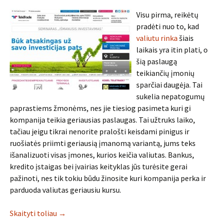
Visu pirma, reikėtų
pradėti nuo to, kad
valiutu rinka
šiais
laikais yra itin plati, o
šią paslaugą
teikiančių įmonių
sparčiai daugėja. Tai
sukelia nepatogumų
paprastiems žmonėms, nes jie tiesiog pasimeta kuri gi
kompanija teikia geriausias paslaugas. Tai užtruks laiko,
tačiau jeigu tikrai nenorite pralošti keisdami pinigus ir
ruošiatės priimti geriausią įmanomą variantą, jums teks
išanalizuoti visas įmones, kurios keičia valiutas. Bankus,
kredito įstaigas bei įvairias keityklas jūs turėsite gerai
pažinoti, nes tik tokiu būdu žinosite kuri kompanija perka ir
parduoda valiutas geriausiu kursu.
Skaityti toliau
→