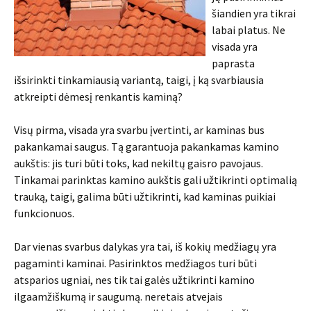
šiandien yra tikrai
labai platus. Ne
visada yra
paprasta
išsirinkti tinkamiausią variantą, taigi, į ką svarbiausia
atkreipti dėmesį renkantis kaminą?
Visų pirma, visada yra svarbu įvertinti, ar kaminas bus
pakankamai saugus. Tą garantuoja pakankamas kamino
aukštis: jis turi būti toks, kad nekiltų gaisro pavojaus.
Tinkamai parinktas kamino aukštis gali užtikrinti optimalią
trauką, taigi, galima būti užtikrinti, kad kaminas puikiai
funkcionuos.
Dar vienas svarbus dalykas yra tai, iš kokių medžiagų yra
pagaminti kaminai. Pasirinktos medžiagos turi būti
atsparios ugniai, nes tik tai galės užtikrinti kamino
ilgaamžiškumą ir saugumą. neretais atvejais