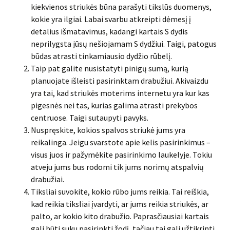
kiekvienos striukės būna parašyti tikslūs duomenys,
kokie yra ilgiai. Labai svarbu atkreipti dėmesį į
detalius išmatavimus, kadangi kartais S dydis
neprilygsta jūsų nešiojamam S dydžiui. Taigi, patogus
būdas atrasti tinkamiausio dydžio rūbelį.
Taip pat galite nusistatyti pinigų sumą, kurią
planuojate išleisti pasirinktam drabužiui. Akivaizdu
yra tai, kad striukės moterims internetu yra kur kas
pigesnės nei tas, kurias galima atrasti prekybos
centruose. Taigi sutaupyti pavyks.
Nuspręskite, kokios spalvos striukė jums yra
reikalinga. Jeigu svarstote apie kelis pasirinkimus –
visus juos ir pažymėkite pasirinkimo laukelyje. Tokiu
atveju jums bus rodomi tik jums norimų atspalvių
drabužiai.
Tiksliai suvokite, kokio rūbo jums reikia. Tai reiškia,
kad reikia tiksliai įvardyti, ar jums reikia striukės, ar
palto, ar kokio kito drabužio. Paprasčiausiai kartais
gali būti suku pasirinkti žodį, tačiau tai gali užtikrinti,