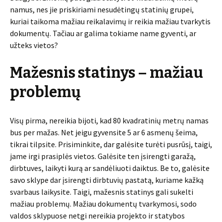
namus, nes jie priskiriami nesudėtingų statinių grupei,
kuriai taikoma mažiau reikalavimų ir reikia mažiau tvarkytis
dokumentų. Tačiau ar galima tokiame name gyventi, ar
užteks vietos?
Mažesnis statinys – mažiau
problemų
Visų pirma, nereikia bijoti, kad 80 kvadratinių metrų namas
bus per mažas. Net jeigu gyvensite 5 ar 6 asmenų šeima,
tikrai tilpsite. Prisiminkite, dar galėsite turėti pusrūsį, taigi,
jame irgi prasiplės vietos. Galėsite ten įsirengti garažą,
dirbtuves, laikyti kurą ar sandėliuoti daiktus. Be to, galėsite
savo sklype dar įsirengti dirbtuvių pastatą, kuriame kažką
svarbaus laikysite. Taigi, mažesnis statinys gali sukelti
mažiau problemų. Mažiau dokumentų tvarkymosi, sodo
valdos sklypuose netgi nereikia projekto ir statybos