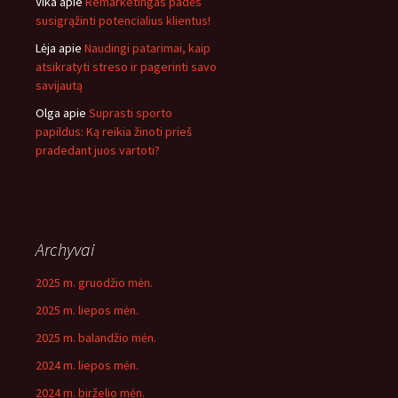
Vika
apie
Remarketingas padės
susigrąžinti potencialius klientus!
Lėja
apie
Naudingi patarimai, kaip
atsikratyti streso ir pagerinti savo
savijautą
Olga
apie
Suprasti sporto
papildus: Ką reikia žinoti prieš
pradedant juos vartoti?
Archyvai
2025 m. gruodžio mėn.
2025 m. liepos mėn.
2025 m. balandžio mėn.
2024 m. liepos mėn.
2024 m. birželio mėn.