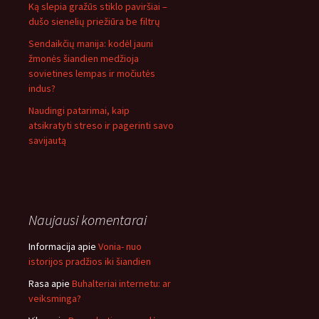
Ką slepia gražūs stiklo paviršiai –
dušo sienelių priežiūra be filtrų
Sendaikčių manija: kodėl jauni
žmonės šiandien medžioja
sovietines lempas ir močiutės
indus?
Naudingi patarimai, kaip
atsikratyti streso ir pagerinti savo
savijautą
Naujausi komentarai
Informacija
apie
Vonia- nuo
istorijos pradžios iki šiandien
Rasa
apie
Buhalteriai internetu: ar
veiksminga?