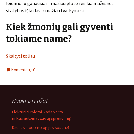
leidimo, o galiausiai – mažiau ploto reiškia mažesnes
statybos išlaidas ir mažiau tvarkymosi.
Kiek žmonių gali gyventi
tokiame name?
Skaityti toliau
→
Komentarų: 0
Naujausi įrašai
Elektriniai roletai: kada verta
rinktis automatizuotą sprendimą?
Kaunas – odontologijos sostinė?