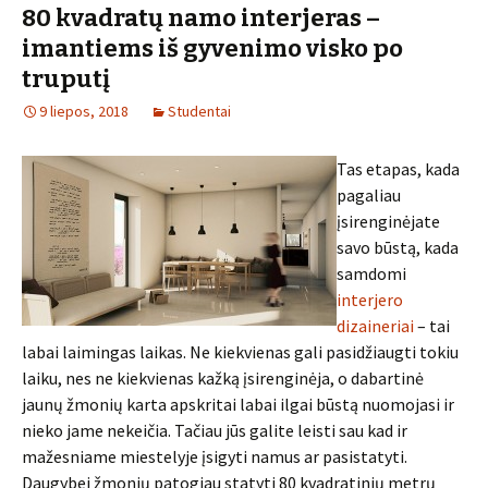
80 kvadratų namo interjeras –
imantiems iš gyvenimo visko po
truputį
9 liepos, 2018
Studentai
Tas etapas, kada
pagaliau
įsirenginėjate
savo būstą, kada
samdomi
interjero
dizaineriai
– tai
labai laimingas laikas. Ne kiekvienas gali pasidžiaugti tokiu
laiku, nes ne kiekvienas kažką įsirenginėja, o dabartinė
jaunų žmonių karta apskritai labai ilgai būstą nuomojasi ir
nieko jame nekeičia. Tačiau jūs galite leisti sau kad ir
mažesniame miestelyje įsigyti namus ar pasistatyti.
Daugybei žmonių patogiau statyti 80 kvadratinių metrų