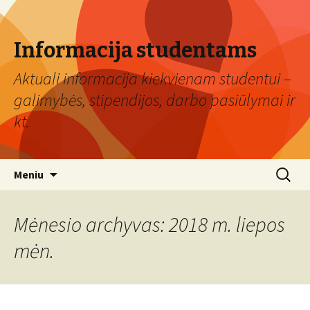
Informacija studentams
Aktuali informacija kiekvienam studentui –
galimybės, stipendijos, darbo pasiūlymai ir
kt.
Eiti
Ieškoti:
Meniu
prie
turinio
Mėnesio archyvas: 2018 m. liepos
mėn.