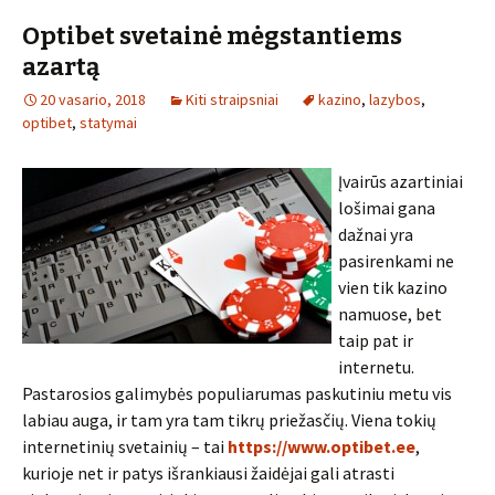
Optibet svetainė mėgstantiems
azartą
20 vasario, 2018
Kiti straipsniai
kazino
,
lazybos
,
optibet
,
statymai
Įvairūs azartiniai
lošimai gana
dažnai yra
pasirenkami ne
vien tik kazino
namuose, bet
taip pat ir
internetu.
Pastarosios galimybės populiarumas paskutiniu metu vis
labiau auga, ir tam yra tam tikrų priežasčių. Viena tokių
internetinių svetainių – tai
https://www.optibet.ee
,
kurioje net ir patys išrankiausi žaidėjai gali atrasti