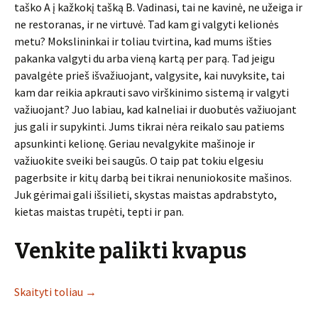
taško A į kažkokį tašką B. Vadinasi, tai ne kavinė, ne užeiga ir
ne restoranas, ir ne virtuvė. Tad kam gi valgyti kelionės
metu? Mokslininkai ir toliau tvirtina, kad mums išties
pakanka valgyti du arba vieną kartą per parą. Tad jeigu
pavalgėte prieš išvažiuojant, valgysite, kai nuvyksite, tai
kam dar reikia apkrauti savo virškinimo sistemą ir valgyti
važiuojant? Juo labiau, kad kalneliai ir duobutės važiuojant
jus gali ir supykinti. Jums tikrai nėra reikalo sau patiems
apsunkinti kelionę. Geriau nevalgykite mašinoje ir
važiuokite sveiki bei saugūs. O taip pat tokiu elgesiu
pagerbsite ir kitų darbą bei tikrai nenuniokosite mašinos.
Juk gėrimai gali išsilieti, skystas maistas apdrabstyto,
kietas maistas trupėti, tepti ir pan.
Venkite palikti kvapus
Skaityti toliau
→