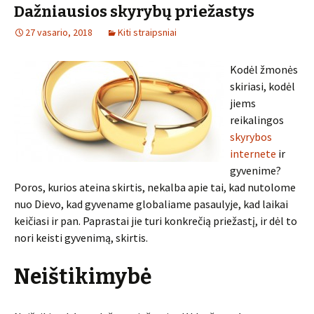
Dažniausios skyrybų priežastys
27 vasario, 2018
Kiti straipsniai
Kodėl žmonės
skiriasi, kodėl
jiems
reikalingos
skyrybos
internete
ir
gyvenime?
Poros, kurios ateina skirtis, nekalba apie tai, kad nutolome
nuo Dievo, kad gyvename globaliame pasaulyje, kad laikai
keičiasi ir pan. Paprastai jie turi konkrečią priežastį, ir dėl to
nori keisti gyvenimą, skirtis.
Neištikimybė