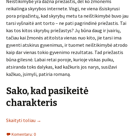
Neištikimybė yra dažna priežastis, dėl ko žmonėms
reikalinga skyrybos internete. Visgi, ne viena išsiskyrusi
pora pripažintų, kad skyrybų metu ta neištikimybė buvo jau
tarsi vyšnaitė ant torto – ne pati pagrindinė priežastis. Tai
kas tos kitos skyrybų priežastys? Jų būna daug ir įvairių,
tačiau kai žmonės atitolsta vienas nuo kito, jie tarsi ima
gyventi atskirus gyvenimus, ir tuomet neištikimybė atrodo
kaip dar vienas tokio gyvenimo rezultatas. Tad priežastis
būna gilesnė. Labai retai poroje, kurioje viskas puiku,
atsiranda toks dalykas, kad kažkuris jos narys, susižavi
kažkuo, įsimyli, patiria romaną.
Sako, kad pasikeitė
charakteris
Skaityti toliau
→
Komentarų: 0