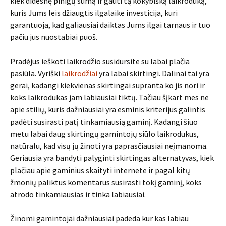
kiek didesnę pinigų sumą ir gauti tą kokybišką laikroduką,
kuris Jums leis džiaugtis ilgalaike investicija, kuri
garantuoja, kad galiausiai daiktas Jums ilgai tarnaus ir tuo
pačiu jus nuostabiai puoš.
Pradėjus ieškoti laikrodžio susidursite su labai plačia
pasiūla. Vyriški
laikrodžiai
yra labai skirtingi. Dalinai tai yra
gerai, kadangi kiekvienas skirtingai supranta ko jis nori ir
koks laikrodukas jam labiausiai tiktų. Tačiau šįkart mes ne
apie stilių, kuris dažniausiai yra esminis kriterijus galintis
padėti susirasti patį tinkamiausią gaminį. Kadangi šiuo
metu labai daug skirtingų gamintojų siūlo laikrodukus,
natūralu, kad visų jų žinoti yra paprasčiausiai neįmanoma.
Geriausia yra bandyti palyginti skirtingas alternatyvas, kiek
plačiau apie gaminius skaityti internete ir pagal kitų
žmonių paliktus komentarus susirasti tokį gaminį, koks
atrodo tinkamiausias ir tinka labiausiai.
Žinomi gamintojai dažniausiai padeda kur kas labiau