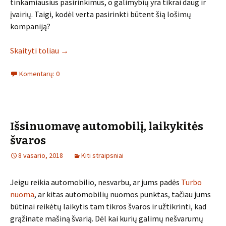
tinkamiausius pasirinkimus, o galimybių yra tikrai daug ir
įvairių. Taigi, kodėl verta pasirinkti būtent šią lošimų
kompaniją?
Skaityti toliau
→
Komentarų: 0
Išsinuomavę automobilį, laikykitės
švaros
8 vasario, 2018
Kiti straipsniai
Jeigu reikia automobilio, nesvarbu, ar jums padės
Turbo
nuoma
, ar kitas automobilių nuomos punktas, tačiau jums
būtinai reikėtų laikytis tam tikros švaros ir užtikrinti, kad
grąžinate mašiną švarią. Dėl kai kurių galimų nešvarumų