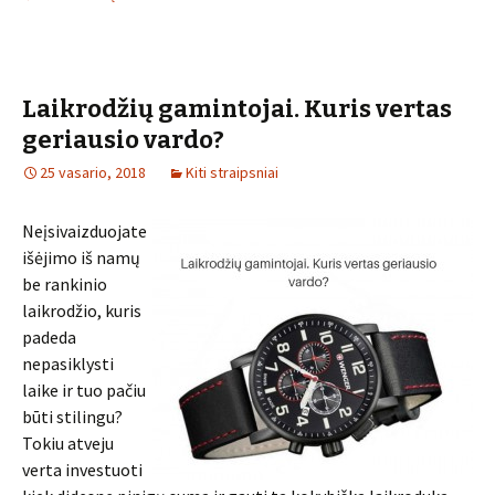
Laikrodžių gamintojai. Kuris vertas
geriausio vardo?
25 vasario, 2018
Kiti straipsniai
Neįsivaizduojate
išėjimo iš namų
be rankinio
laikrodžio, kuris
padeda
nepasiklysti
laike ir tuo pačiu
būti stilingu?
Tokiu atveju
verta investuoti