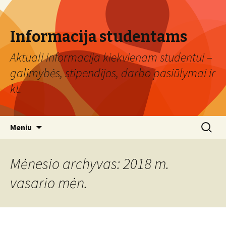
Informacija studentams
Aktuali informacija kiekvienam studentui –
galimybės, stipendijos, darbo pasiūlymai ir
kt.
Eiti
Ieškoti:
Meniu
prie
turinio
Mėnesio archyvas: 2018 m.
vasario mėn.