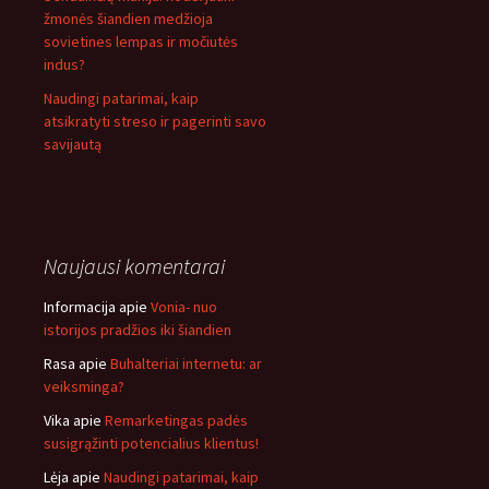
žmonės šiandien medžioja
sovietines lempas ir močiutės
indus?
Naudingi patarimai, kaip
atsikratyti streso ir pagerinti savo
savijautą
Naujausi komentarai
Informacija
apie
Vonia- nuo
istorijos pradžios iki šiandien
Rasa
apie
Buhalteriai internetu: ar
veiksminga?
Vika
apie
Remarketingas padės
susigrąžinti potencialius klientus!
Lėja
apie
Naudingi patarimai, kaip