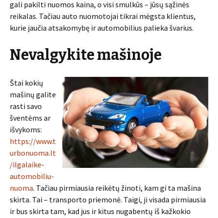
gali pakilti nuomos kaina, o visi smulkūs – jūsų sąžinės
reikalas. Tačiau auto nuomotojai tikrai mėgsta klientus,
kurie jaučia atsakomybę ir automobilius palieka švarius.
Nevalgykite mašinoje
Štai kokių
mašinų galite
rasti savo
šventėms ar
išvykoms:
https://www.t
urbonuoma.lt
/ilgalaike-
automobiliu-
nuoma
. Tačiau pirmiausia reikėtų žinoti, kam gi ta mašina
skirta. Tai – transporto priemonė. Taigi, ji visada pirmiausia
ir bus skirta tam, kad jus ir kitus nugabentų iš kažkokio