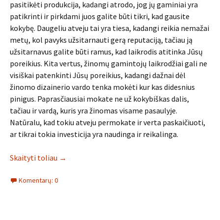
pasitikėti produkcija, kadangi atrodo, jog jų gaminiai yra
patikrinti ir pirkdami juos galite būti tikri, kad gausite
kokybę. Daugeliu atveju tai yra tiesa, kadangi reikia nemažai
metų, kol pavyks užsitarnauti gerą reputaciją, tačiau ją
užsitarnavus galite būti ramus, kad laikrodis atitinka Jūsų
poreikius. Kita vertus, žinomų gamintojų laikrodžiai gali ne
visiškai patenkinti Jūsų poreikius, kadangi dažnai dėl
žinomo dizainerio vardo tenka mokėti kur kas didesnius
pinigus. Paprasčiausiai mokate ne už kokybiškas dalis,
tačiau ir vardą, kuris yra žinomas visame pasaulyje.
Natūralu, kad tokiu atveju permokate ir verta paskaičiuoti,
ar tikrai tokia investicija yra naudinga ir reikalinga.
Skaityti toliau
→
Komentarų: 0