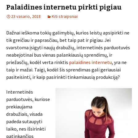
Palaidines internetu pirkti pigiau
23 vasario, 2018
Kiti straipsniai
Dažnai ieškoma tokių galimybių, kurios leistų apsipirkti ne
tik greičiau ir paprasčiau, bet taip pat ir pigiau. Jei
svarstoma įsigyti naujų drabužių, internetinės parduotuvės
neabejotinai bus vienas palankiausių sprendimų, ir
priežasčių, kodėl verta rinktis
palaidines internetu
, yra ne
taip ir mažai. Taigi, kodėl šis sprendimas gali geriausiai
pasiteisinti, ir kaip pasirinkti tinkamiausią produkciją?
Internetinės
parduotuvės, kuriose
prekiaujama
drabužiais, visada
padeda sutaupyti
laiko, nes išsirinkti
patinkančios