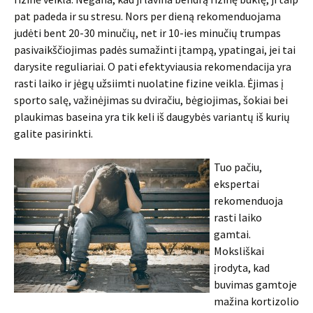
pat padeda ir su stresu. Nors per dieną rekomenduojama
judėti bent 20-30 minučių, net ir 10-ies minučių trumpas
pasivaikščiojimas padės sumažinti įtampą, ypatingai, jei tai
darysite reguliariai. O pati efektyviausia rekomendacija yra
rasti laiko ir jėgų užsiimti nuolatine fizine veikla. Ėjimas į
sporto salę, važinėjimas su dviračiu, bėgiojimas, šokiai bei
plaukimas baseina yra tik keli iš daugybės variantų iš kurių
galite pasirinkti.
Tuo pačiu,
ekspertai
rekomenduoja
rasti laiko
gamtai.
Moksliškai
įrodyta, kad
buvimas gamtoje
mažina kortizolio