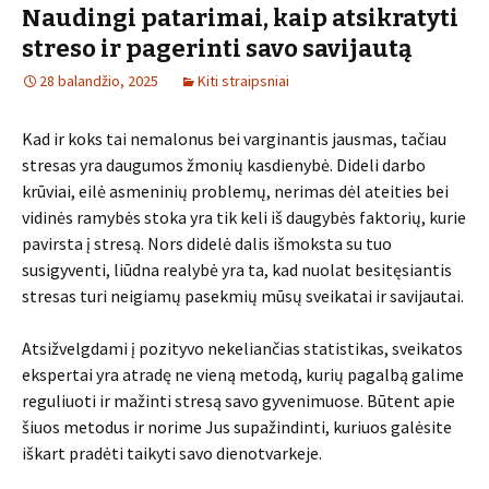
Naudingi patarimai, kaip atsikratyti
streso ir pagerinti savo savijautą
28 balandžio, 2025
Kiti straipsniai
Kad ir koks tai nemalonus bei varginantis jausmas, tačiau
stresas yra daugumos žmonių kasdienybė. Dideli darbo
krūviai, eilė asmeninių problemų, nerimas dėl ateities bei
vidinės ramybės stoka yra tik keli iš daugybės faktorių, kurie
pavirsta į stresą. Nors didelė dalis išmoksta su tuo
susigyventi, liūdna realybė yra ta, kad nuolat besitęsiantis
stresas turi neigiamų pasekmių mūsų sveikatai ir savijautai.
Atsižvelgdami į pozityvo nekeliančias statistikas, sveikatos
ekspertai yra atradę ne vieną metodą, kurių pagalbą galime
reguliuoti ir mažinti stresą savo gyvenimuose. Būtent apie
šiuos metodus ir norime Jus supažindinti, kuriuos galėsite
iškart pradėti taikyti savo dienotvarkeje.