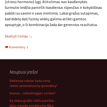
(streso hormono) lygį. Atitolimas nuo kasdienybės
šurmulio leidžia pamiršti kasdienius rūpesčius ir kokybiškiau
pabūti su savimi ir savo mintimis. Labai gražus sutapimas,
kad didelę dalį fizinių veiklų galima atlikti gamtos
apsuptyje, o ši kombinacija žada dar geresnius rezultatus.
Skaityti toliau
→
Komentarų: 1
Naujausi įrašai
Elektriniai roletai: kada verta
rinktis automatizuotą sprendimą?
Kaunas – odontologijos sostinė?
Ką slepia gražūs stiklo paviršiai –
dušo sienelių priežiūra be filtrų