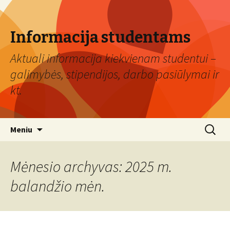
Informacija studentams
Aktuali informacija kiekvienam studentui –
galimybės, stipendijos, darbo pasiūlymai ir
kt.
Eiti
Ieškoti:
Meniu
prie
turinio
Mėnesio archyvas: 2025 m.
balandžio mėn.