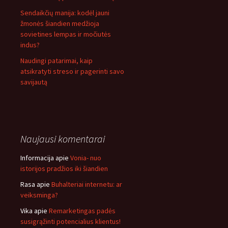
Sendaikčių manija: kodėl jauni
žmonės šiandien medžioja
sovietines lempas ir močiutės
indus?
Naudingi patarimai, kaip
atsikratyti streso ir pagerinti savo
savijautą
Naujausi komentarai
Informacija
apie
Vonia- nuo
istorijos pradžios iki šiandien
Rasa
apie
Buhalteriai internetu: ar
veiksminga?
Vika
apie
Remarketingas padės
susigrąžinti potencialius klientus!