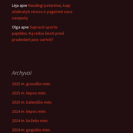
Lėja
apie
Naudingi patarimai, kaip
atsikratyti streso ir pagerinti savo
savijautą
Olga
apie
Suprasti sporto
papildus: Ką reikia žinoti prieš
pradedant juos vartoti?
Archyvai
2025 m. gruodžio mėn.
2025 m. liepos mėn.
2025 m. balandžio mėn.
2024 m. liepos mėn.
2024 m. birželio mėn.
2024 m. gegužės mėn.