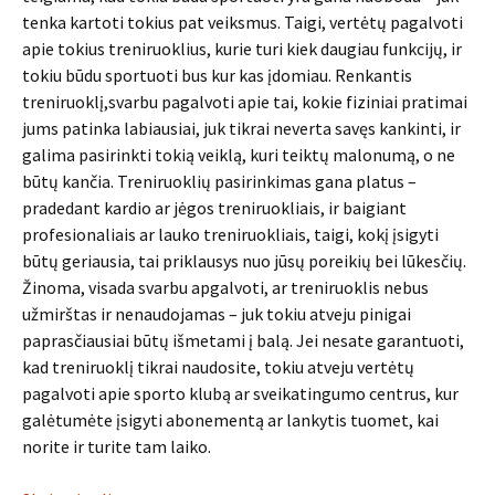
tenka kartoti tokius pat veiksmus. Taigi, vertėtų pagalvoti
apie tokius treniruoklius, kurie turi kiek daugiau funkcijų, ir
tokiu būdu sportuoti bus kur kas įdomiau. Renkantis
treniruoklį,svarbu pagalvoti apie tai, kokie fiziniai pratimai
jums patinka labiausiai, juk tikrai neverta savęs kankinti, ir
galima pasirinkti tokią veiklą, kuri teiktų malonumą, o ne
būtų kančia. Treniruoklių pasirinkimas gana platus –
pradedant kardio ar jėgos treniruokliais, ir baigiant
profesionaliais ar lauko treniruokliais, taigi, kokį įsigyti
būtų geriausia, tai priklausys nuo jūsų poreikių bei lūkesčių.
Žinoma, visada svarbu apgalvoti, ar treniruoklis nebus
užmirštas ir nenaudojamas – juk tokiu atveju pinigai
paprasčiausiai būtų išmetami į balą. Jei nesate garantuoti,
kad treniruoklį tikrai naudosite, tokiu atveju vertėtų
pagalvoti apie sporto klubą ar sveikatingumo centrus, kur
galėtumėte įsigyti abonementą ar lankytis tuomet, kai
norite ir turite tam laiko.