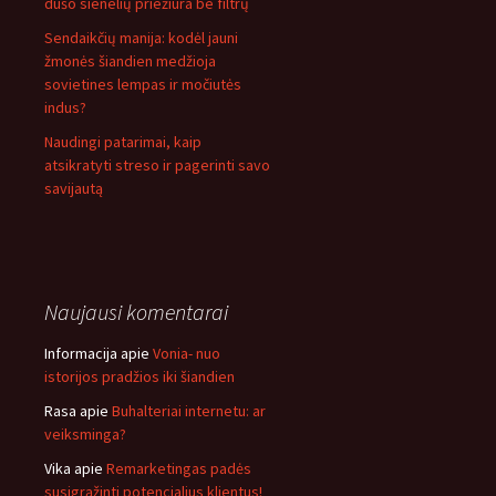
dušo sienelių priežiūra be filtrų
Sendaikčių manija: kodėl jauni
žmonės šiandien medžioja
sovietines lempas ir močiutės
indus?
Naudingi patarimai, kaip
atsikratyti streso ir pagerinti savo
savijautą
Naujausi komentarai
Informacija
apie
Vonia- nuo
istorijos pradžios iki šiandien
Rasa
apie
Buhalteriai internetu: ar
veiksminga?
Vika
apie
Remarketingas padės
susigrąžinti potencialius klientus!