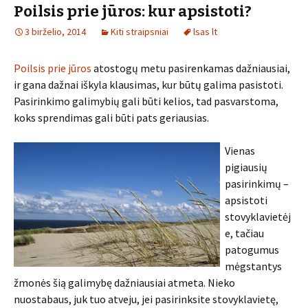
Poilsis prie jūros: kur apsistoti?
3 birželio, 2014
Kiti straipsniai
lsas lt
Poilsis prie jūros
atostogų metu pasirenkamas dažniausiai,
ir gana dažnai iškyla klausimas, kur būtų galima pasistoti.
Pasirinkimo galimybių gali būti kelios, tad pasvarstoma,
koks sprendimas gali būti pats geriausias.
Vienas
pigiausių
pasirinkimų –
apsistoti
stovyklavietėj
e, tačiau
patogumus
mėgstantys
žmonės šią galimybę dažniausiai atmeta. Nieko
nuostabaus, juk tuo atveju, jei pasirinksite stovyklavietę,