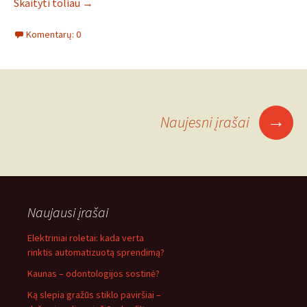
Skaityti toliau
→
Komentarų: 0
Įrašo
→
Naujesni įrašai
navigacija
Naujausi įrašai
Elektriniai roletai: kada verta
rinktis automatizuotą sprendimą?
Kaunas – odontologijos sostinė?
Ką slepia gražūs stiklo paviršiai –