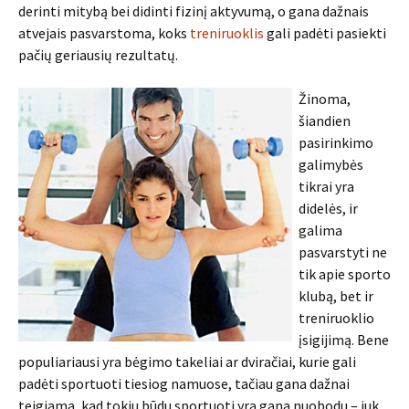
derinti mitybą bei didinti fizinį aktyvumą, o gana dažnais
atvejais pasvarstoma, koks
treniruoklis
gali padėti pasiekti
pačių geriausių rezultatų.
Žinoma,
šiandien
pasirinkimo
galimybės
tikrai yra
didelės, ir
galima
pasvarstyti ne
tik apie sporto
klubą, bet ir
treniruoklio
įsigijimą. Bene
populiariausi yra bėgimo takeliai ar dviračiai, kurie gali
padėti sportuoti tiesiog namuose, tačiau gana dažnai
teigiama, kad tokiu būdu sportuoti yra gana nuobodu – juk