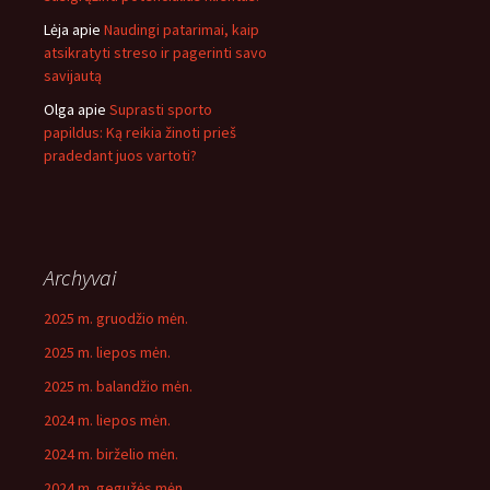
Lėja
apie
Naudingi patarimai, kaip
atsikratyti streso ir pagerinti savo
savijautą
Olga
apie
Suprasti sporto
papildus: Ką reikia žinoti prieš
pradedant juos vartoti?
Archyvai
2025 m. gruodžio mėn.
2025 m. liepos mėn.
2025 m. balandžio mėn.
2024 m. liepos mėn.
2024 m. birželio mėn.
2024 m. gegužės mėn.