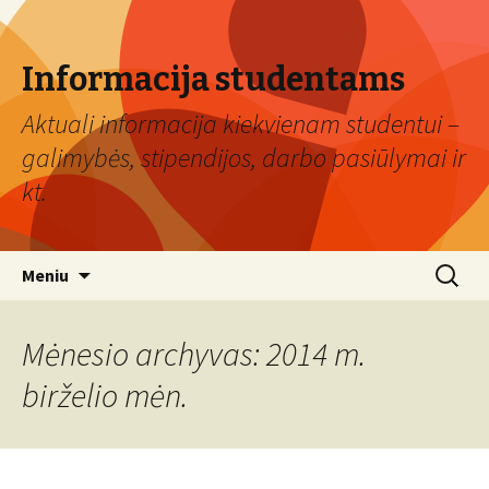
Informacija studentams
Aktuali informacija kiekvienam studentui –
galimybės, stipendijos, darbo pasiūlymai ir
kt.
Eiti
Ieškoti:
Meniu
prie
turinio
Mėnesio archyvas: 2014 m.
birželio mėn.