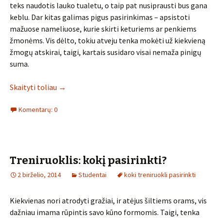
teks naudotis lauko tualetu, o taip pat nusiprausti bus gana
keblu. Dar kitas galimas pigus pasirinkimas – apsistoti
mažuose nameliuose, kurie skirti keturiems ar penkiems
žmonėms. Vis dėlto, tokiu atveju tenka mokėti už kiekvieną
žmogų atskirai, taigi, kartais susidaro visai nemaža pinigų
suma.
Skaityti toliau
→
Komentarų: 0
Treniruoklis: kokį pasirinkti?
2 birželio, 2014
Studentai
koki treniruokli pasirinkti
Kiekvienas nori atrodyti gražiai, ir atėjus šiltiems orams, vis
dažniau imama rūpintis savo kūno formomis. Taigi, tenka