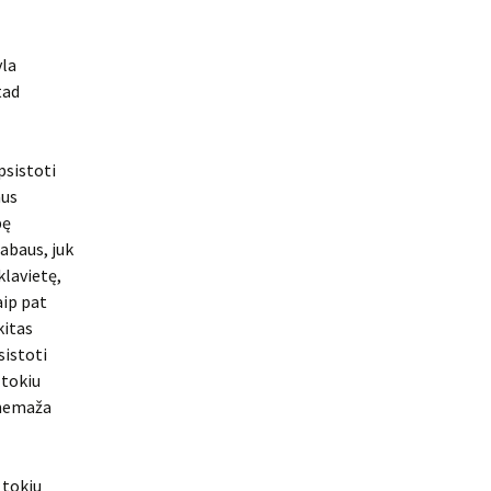
yla
tad
psistoti
mus
bę
abaus, juk
klavietę,
aip pat
kitas
sistoti
 tokiu
 nemaža
 tokiu