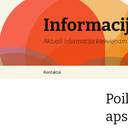
Informaci
Aktuali informacija kiekvienam 
Eiti
Kontaktai
prie
turinio
Poi
aps