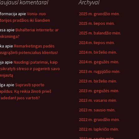
aujausi komentarai
Archyvai
nformacija
apie
Vonia- nuo
2025 m. gruodžio mėn.
storijos pradžios iki šiandien
2025 m. liepos mėn.
asa
apie
Buhalteriai internetu: ar
2025 m. balandžio mėn.
eiksminga?
2024 m. liepos mėn.
ika
apie
Remarketingas padės
2024 m. birželio mėn.
usigrąžinti potencialius klientus!
2024 m. gegužės mėn.
ėja
apie
Naudingi patarimai, kaip
tsikratyti streso ir pagerinti savo
2023 m. rugpjūčio mėn.
avijautą
2023 m. birželio mėn.
lga
apie
Suprasti sporto
2023 m. gegužės mėn.
pildus: Ką reikia žinoti prieš
radedant juos vartoti?
2023 m. vasario mėn.
2023 m. sausio mėn.
2022 m. gruodžio mėn.
2022 m. lapkričio mėn.
2022 m. spalio mėn.