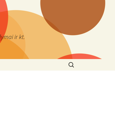
ymai ir kt.
Ieškoti: