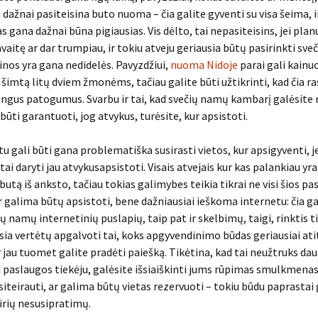
 dažnai pasiteisina buto nuoma – čia galite gyventi su visa šeima, i
s gana dažnai būna pigiausias. Vis dėlto, tai nepasiteisins, jei pla
avaitę ar dar trumpiau, ir tokiu atveju geriausia būtų pasirinkti sv
inos yra gana nedidelės. Pavyzdžiui,
nuoma Nidoje
parai gali kainuo
 šimtą litų dviem žmonėms, tačiau galite būti užtikrinti, kad čia ra
ingus patogumus. Svarbu ir tai, kad svečių namų kambarį galėsite 
 būti garantuoti, jog atvykus, turėsite, kur apsistoti.
 gali būti gana problematiška susirasti vietos, kur apsigyventi, j
tai daryti jau atvykusapsistoti. Visais atvejais kur kas palankiau yr
butą iš anksto, tačiau tokias galimybes teikia tikrai ne visi šios p
ur galima būtų apsistoti, bene dažniausiai ieškoma internetu: čia g
ių namų internetinių puslapių, taip pat ir skelbimų, taigi, rinktis ti
sia vertėtų apgalvoti tai, koks apgyvendinimo būdas geriausiai ati
r jau tuomet galite pradėti paiešką. Tikėtina, kad tai neužtruks daug
u paslaugos tiekėju, galėsite išsiaiškinti jums rūpimas smulkmenas
siteirauti, ar galima būtų vietas rezervuoti – tokiu būdu paprastai
airių nesusipratimų.