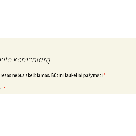
kite komentarą
dresas nebus skelbiamas.
Būtini laukeliai pažymėti
*
as
*