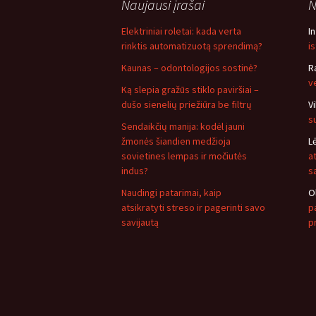
Naujausi įrašai
N
Elektriniai roletai: kada verta
I
rinktis automatizuotą sprendimą?
i
Kaunas – odontologijos sostinė?
R
v
Ką slepia gražūs stiklo paviršiai –
dušo sienelių priežiūra be filtrų
V
s
Sendaikčių manija: kodėl jauni
žmonės šiandien medžioja
L
sovietines lempas ir močiutės
a
indus?
s
Naudingi patarimai, kaip
O
atsikratyti streso ir pagerinti savo
pa
savijautą
p