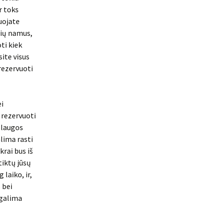
r toks
nuojate
ečių namus,
ti kiek
site visus
rezervuoti
ei
a rezervuoti
aslaugos
alima rasti
krai bus iš
tiktų jūsų
 laiko, ir,
 bei
 galima