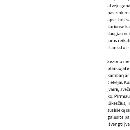
atveju gana
pasirinkima
apsistoti s
kuriuose ka
daugiau nei
jums reikal
iš anksto ir
Sezono metu
planuojate 
kambarį ar 
tiekėjai. K
įvairių sveč
ko. Pirmiau
lūkesčius, i
susisiekę s
galėsite pa
išvengti įv