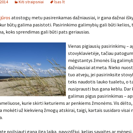
 2014
Kiti straipsniai
lsas lt
 jūros
atostogų metu pasirenkamas dažniausiai, ir gana dažnai išk
kur būtų galima pasistoti. Pasirinkimo galimybių gali būti kelios, 
, koks sprendimas gali būti pats geriausias.
Vienas pigiausių pasirinkimų – a
stovyklavietėje, tačiau patogu
mėgstantys žmonės šią galimy
dažniausiai atmeta. Nieko nuost
tuo atveju, jei pasirinksite stovy
teks naudotis lauko tualetu, o t
nusiprausti bus gana keblu. Dar 
galimas pigus pasirinkimas – ap
eliuose, kurie skirti keturiems ar penkiems žmonėms. Vis dėlto,
a mokėti už kiekvieną žmogų atskirai, taigi, kartais susidaro visai
a.
te poilsiauti gana ilgą laiką, pavyzdžiui, kelias savaites ar mėnesį,