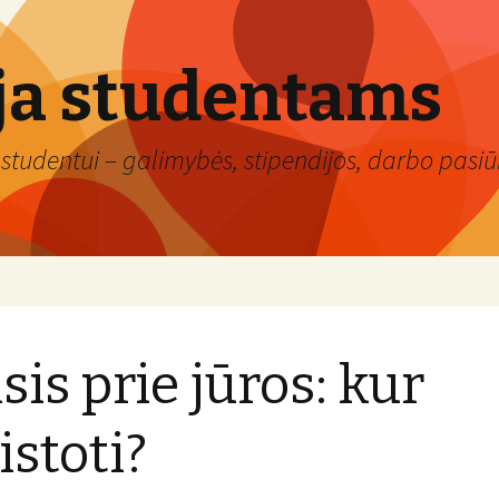
ja studentams
studentui – galimybės, stipendijos, darbo pasiūl
lsis prie jūros: kur
istoti?