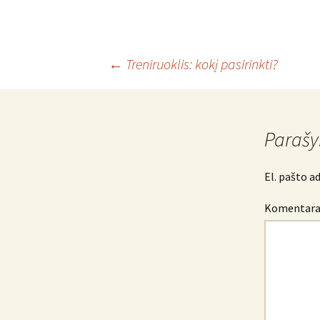
Įrašo
←
Treniruoklis: kokį pasirinkti?
navigacija
Parašy
El. pašto a
Komentar