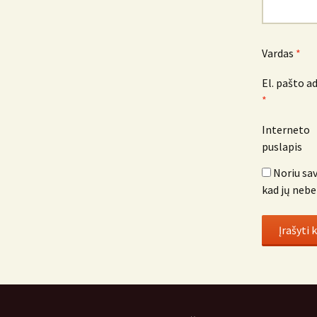
Vardas
*
El. pašto a
*
Interneto
puslapis
Noriu sav
kad jų nebe