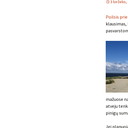
3 birželio,
Poilsis prie
klausimas, 
pasvarstoma
mažuose nam
atveju tenk
pinigų sum
Jei planuoja