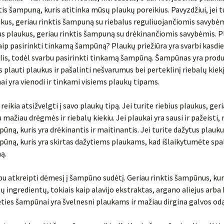
tis šampuną, kuris atitinka mūsų plaukų poreikius. Pavyzdžiui, jei t
ukus, geriau rinktis šampuną su riebalus reguliuojančiomis savybėm
us plaukus, geriau rinktis šampuną su drėkinančiomis savybėmis. 
kaip pasirinkti tinkamą šampūną? Plaukų priežiūra yra svarbi kasdi
lis, todėl svarbu pasirinkti tinkamą šampūną. Šampūnas yra produ
plauti plaukus ir pašalinti nešvarumus bei perteklinį riebalų kiekį
ai yra vienodi ir tinkami visiems plaukų tipams.
reikia atsižvelgti į savo plaukų tipą. Jei turite riebius plaukus, geri
mažiau drėgmės ir riebalų kiekiu. Jei plaukai yra sausi ir pažeisti, 
pūną, kuris yra drėkinantis ir maitinantis. Jei turite dažytus plauku
pūną, kuris yra skirtas dažytiems plaukams, kad išlaikytumėte spa
ą.
bu atkreipti dėmesį į šampūno sudėtį. Geriau rinktis šampūnus, kur
ių ingredientų, tokiais kaip alavijo ekstraktas, argano aliejus arba 
ties šampūnai yra švelnesni plaukams ir mažiau dirgina galvos odą