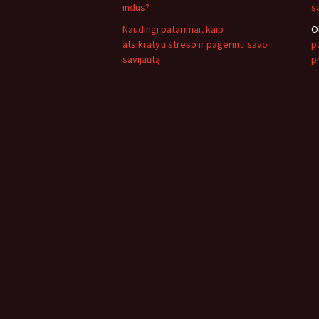
indus?
s
Naudingi patarimai, kaip
O
atsikratyti streso ir pagerinti savo
pa
savijautą
p