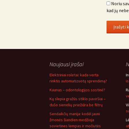
Noriu sav
kad jų nebe
Naujausi įrašai
N
Elektriniai roletai: kada verta
I
rinktis automatizuotą sprendimą?
i
Kaunas – odontologijos sostinė?
R
v
Ką slepia gražūs stiklo paviršiai –
dušo sienelių priežiūra be filtrų
V
s
Sendaikčių manija: kodėl jauni
žmonės šiandien medžioja
L
sovietines lempas ir močiutės
a