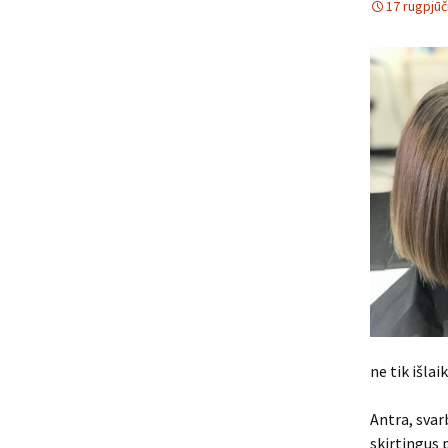
17 rugpjūč
ne tik išlai
Antra, svar
skirtingus p