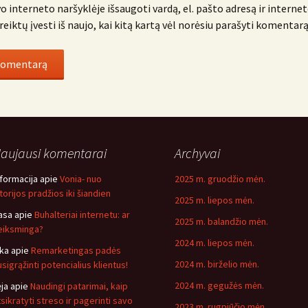
o interneto naršyklėje išsaugoti vardą, el. pašto adresą ir internet
reiktų įvesti iš naujo, kai kitą kartą vėl norėsiu parašyti komentarą
aujausi komentarai
Archyvai
nformacija
apie
Vonia- nuo
2025 m. gruodžio mėn.
storijos pradžios iki šiandien
2025 m. liepos mėn.
asa
apie
Buhalteriai internetu: ar
2025 m. balandžio mėn.
eiksminga?
2024 m. liepos mėn.
ika
apie
Remarketingas padės
2024 m. birželio mėn.
usigrąžinti potencialius klientus!
2024 m. gegužės mėn.
ėja
apie
Naudingi patarimai, kaip
tsikratyti streso ir pagerinti savo
2023 m. rugpjūčio mėn.