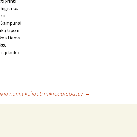
tiprinti
 higienos
 su
ų. Šampunai
kų tipo ir
ažeistiems
iktų
ius plaukų
eikia norint keliauti mikroautobusu?
→