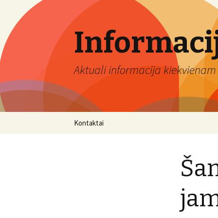
Informaci
Aktuali informacija kiekvienam 
Eiti
Kontaktai
prie
turinio
Šam
jam