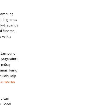
 šampuną
ių higienos
kyti švarius
rai žinome,
s veikia
 į šampuno
a pagaminti
gi mūsų
unus, kurių
okiais kaip
šampunas
ų turi
s. Todėl