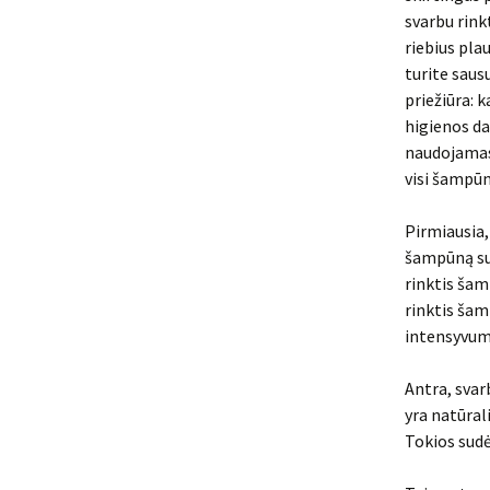
svarbu rink
riebius pla
turite saus
priežiūra: 
higienos da
naudojamas 
visi šampūn
Pirmiausia, 
šampūną su 
rinktis šam
rinktis šam
intensyvum
Antra, svar
yra natūral
Tokios sudė