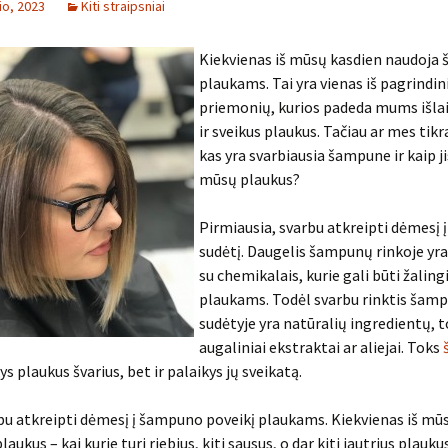
io, 2023
Kiti straipsniai
Kiekvienas iš mūsų kasdien naudoja
plaukams. Tai yra vienas iš pagrindin
priemonių, kurios padeda mums išlai
ir sveikus plaukus. Tačiau ar mes tik
kas yra svarbiausia šampune ir kaip ji
mūsų plaukus?
Pirmiausia, svarbu atkreipti dėmesį
sudėtį. Daugelis šampunų rinkoje yr
su chemikalais, kurie gali būti žalin
plaukams. Todėl svarbu rinktis šamp
sudėtyje yra natūralių ingredientų, t
augaliniai ekstraktai ar aliejai. Toks
kys plaukus švarius, bet ir palaikys jų sveikatą.
bu atkreipti dėmesį į šampuno poveikį plaukams. Kiekvienas iš mūs
laukus – kai kurie turi riebius, kiti sausus, o dar kiti jautrius plauku