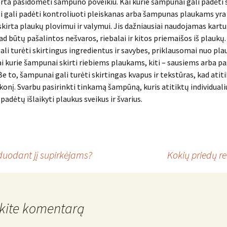
erta pasidomėti šampūno poveikiu. Kai kurie šampūnai gali padėti s
ti gali padėti kontroliuoti pleiskanas arba šampunas plaukams yra
kirta plaukų plovimui ir valymui. Jis dažniausiai naudojamas kartu
ad būtų pašalintos nešvaros, riebalai ir kitos priemaišos iš plauk
li turėti skirtingus ingredientus ir savybes, priklausomai nuo plau
ai kurie šampunai skirti riebiems plaukams, kiti – sausiems arba p
e to, šampunai gali turėti skirtingas kvapus ir tekstūras, kad atit
konį. Svarbu pasirinkti tinkamą šampūną, kuris atitiktų individual
 padėtų išlaikyti plaukus sveikus ir švarius.
duodant jį supirkėjams?
Kokių priedų r
kite komentarą