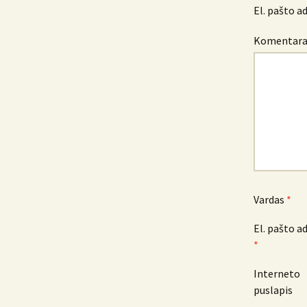
El. pašto a
Komentar
Vardas
*
El. pašto a
*
Interneto
puslapis