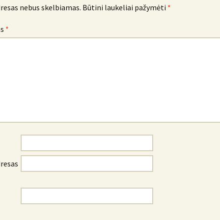
dresas nebus skelbiamas.
Būtini laukeliai pažymėti
*
as
*
dresas