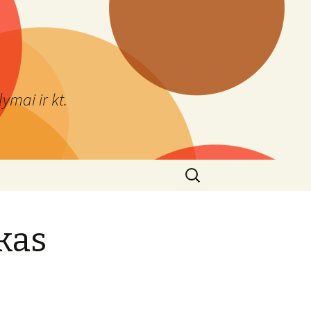
ymai ir kt.
Ieškoti:
kas