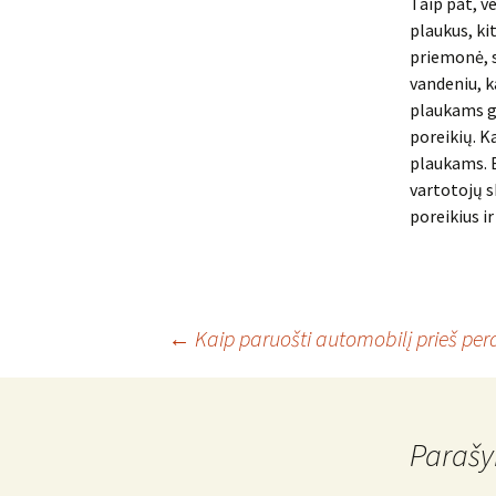
Taip pat, v
plaukus, ki
priemonė, s
vandeniu, k
plaukams ga
poreikių. K
plaukams. B
vartotojų s
poreikius ir
Įrašo
←
Kaip paruošti automobilį prieš per
navigacija
Parašy