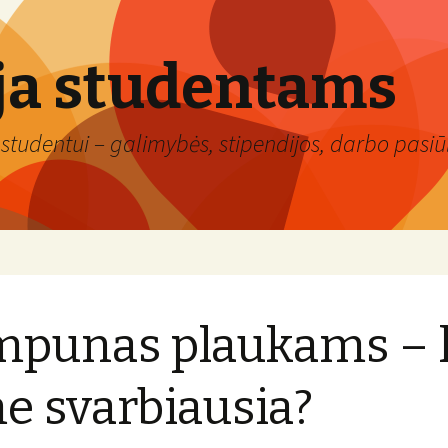
ja studentams
studentui – galimybės, stipendijos, darbo pasiūl
punas plaukams – 
e svarbiausia?