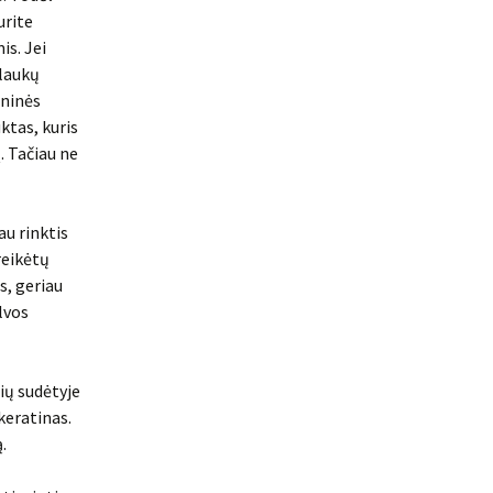
urite
is. Jei
Plaukų
eninės
ktas, kuris
. Tačiau ne
au rinktis
reikėtų
s, geriau
lvos
ių sudėtyje
keratinas.
.