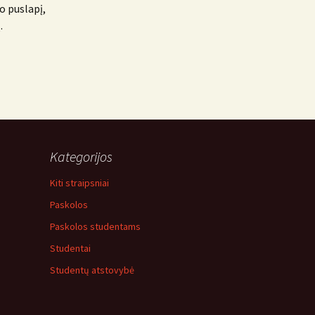
o puslapį,
.
Kategorijos
Kiti straipsniai
Paskolos
Paskolos studentams
Studentai
Studentų atstovybė