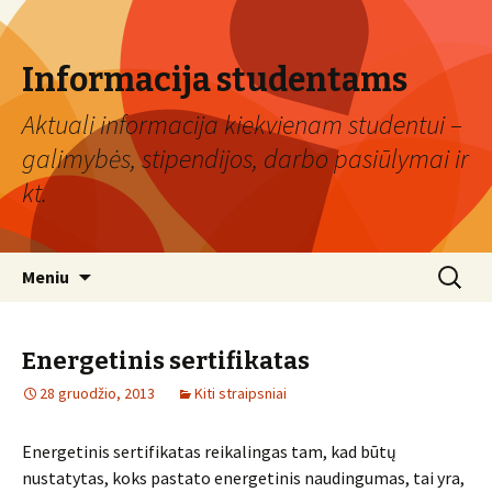
Informacija studentams
Aktuali informacija kiekvienam studentui –
galimybės, stipendijos, darbo pasiūlymai ir
kt.
Eiti
Ieškoti:
Meniu
prie
turinio
Energetinis sertifikatas
28 gruodžio, 2013
Kiti straipsniai
Energetinis sertifikatas reikalingas tam, kad būtų
nustatytas, koks pastato energetinis naudingumas, tai yra,