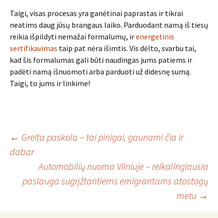
Taigi, visas procesas yra ganėtinai paprastas ir tikrai
neatims daug jūsų brangaus laiko. Parduodant namą iš tiesų
reikia išpildyti nemažai formalumų, ir
energetinis
sertifikavimas
taip pat nėra išimtis. Vis dėlto, svarbu tai,
kad šis formalumas gali būti naudingas jums patiems ir
padėti namą išnuomoti arba parduoti už didesnę sumą.
Taigi, to jums ir linkime!
Įrašo
←
Greita paskola – tai pinigai, gaunami čia ir
dabar
Automobilių nuoma Vilniuje – reikalingiausia
navigacija
paslauga sugrįžtantiems emigrantams atostogų
metu
→