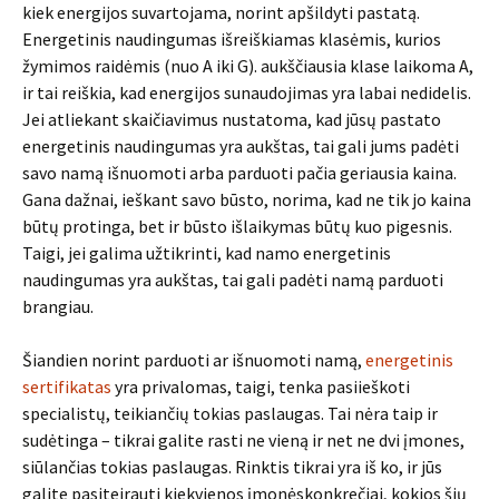
kiek energijos suvartojama, norint apšildyti pastatą.
Energetinis naudingumas išreiškiamas klasėmis, kurios
žymimos raidėmis (nuo A iki G). aukščiausia klase laikoma A,
ir tai reiškia, kad energijos sunaudojimas yra labai nedidelis.
Jei atliekant skaičiavimus nustatoma, kad jūsų pastato
energetinis naudingumas yra aukštas, tai gali jums padėti
savo namą išnuomoti arba parduoti pačia geriausia kaina.
Gana dažnai, ieškant savo būsto, norima, kad ne tik jo kaina
būtų protinga, bet ir būsto išlaikymas būtų kuo pigesnis.
Taigi, jei galima užtikrinti, kad namo energetinis
naudingumas yra aukštas, tai gali padėti namą parduoti
brangiau.
Šiandien norint parduoti ar išnuomoti namą,
energetinis
sertifikatas
yra privalomas, taigi, tenka pasiieškoti
specialistų, teikiančių tokias paslaugas. Tai nėra taip ir
sudėtinga – tikrai galite rasti ne vieną ir net ne dvi įmones,
siūlančias tokias paslaugas. Rinktis tikrai yra iš ko, ir jūs
galite pasiteirauti kiekvienos įmonėskonkrečiai, kokios šių