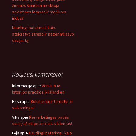
žmonės šiandien medžioja
sovietines lempas ir močiutės
indus?
Naudingi patarimai, kaip
atsikratyti streso ir pagerinti savo
savijautą
Naujausi komentarai
Informacija
apie
Vonia- nuo
istorijos pradžios iki šiandien
Rasa
apie
Buhalteriai internetu: ar
veiksminga?
Vika
apie
Remarketingas padės
susigrąžinti potencialius klientus!
Lėja
apie
Naudingi patarimai, kaip