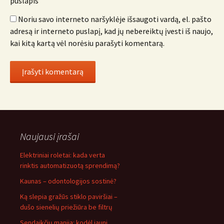
puslapis
Noriu savo interneto naršyklėje išsaugoti vardą, el. pašto
adresą ir interneto puslapį, kad jų nebereiktų įvesti iš naujo,
kai kitą kartą vėl norėsiu parašyti komentarą.
Naujausi įrašai
Elektriniai roletai: kada verta
rinktis automatizuotą sprendimą?
Kaunas – odontologijos sostinė?
Ką slepia gražūs stiklo paviršiai –
dušo sienelių priežiūra be filtrų
Sendaikčių manija: kodėl jauni