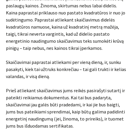
paslaugų kainos. Žinoma, skirtumas nebus labai didelis.
Kaina paprastai priklauso nuo pastato kvadratūros ir nuo jo
sudėtingumo. Paprastai atliekant skaičiavimus didelės
kvadratūros namuose, kaina už kvadratinį metrą mažėja,
taigi, tikrai neverta vargintis, kad už didelio pastato
energetinio naudingumo skaičiavimus teks sumokėti krūvą
pinigų – taip nebus, nes kainos tikrai įperkamos.
Skaičiavimai paprastai atliekami per vieną dieną, ir, sunku
pasakyti, kiek tai užtruks konkrečiau – tai gali trukti ir kelias
valandas, ir visą dieną.
Prieš atliekant skaičiavimus jums reikės pasirašyti sutartį ir
pateikti reikiamus dokumentus. Kai tai bus padaryta,
skaičiavimai jau galės būti pradedami, ir kai jie bus baigti,
jums bus pateikiami sprendimai, kaip būtų galima padidinti
energetinį naudingumą (jei, žinoma, to prireiks), ir tuomet
jums bus išduodamas sertifikatas.