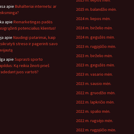
2025 m. liepos mėn.
asa
apie
Buhalteriai internetu: ar
2025 m. balandžio mėn.
eiksminga?
2024 m. liepos mėn.
ika
apie
Remarketingas padės
2024 m. birželio mėn.
usigrąžinti potencialius klientus!
2024 m. gegužės mėn.
ėja
apie
Naudingi patarimai, kaip
tsikratyti streso ir pagerinti savo
2023 m. rugpjūčio mėn.
avijautą
2023 m. birželio mėn.
lga
apie
Suprasti sporto
2023 m. gegužės mėn.
pildus: Ką reikia žinoti prieš
radedant juos vartoti?
2023 m. vasario mėn.
2023 m. sausio mėn.
2022 m. gruodžio mėn.
2022 m. lapkričio mėn.
2022 m. spalio mėn.
2022 m. rugsėjo mėn.
2022 m. rugpjūčio mėn.