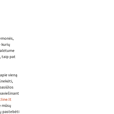
iemonės,
e kurių
 galėtume
 taip pat
 apie vieną
šnekėti,
pasiūlos
 paviešinant
line.lt
ė mūsų
tų pastebėti