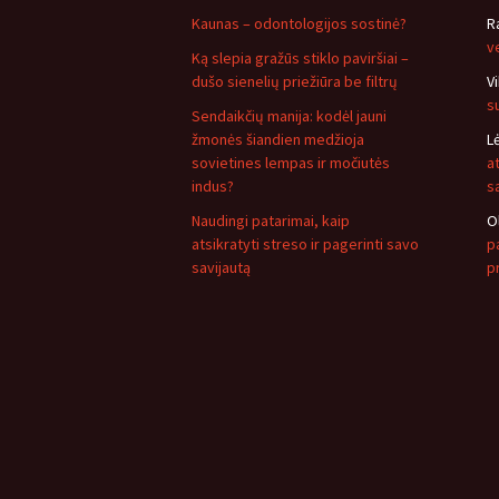
Kaunas – odontologijos sostinė?
R
v
Ką slepia gražūs stiklo paviršiai –
dušo sienelių priežiūra be filtrų
V
s
Sendaikčių manija: kodėl jauni
žmonės šiandien medžioja
L
sovietines lempas ir močiutės
a
indus?
s
Naudingi patarimai, kaip
O
atsikratyti streso ir pagerinti savo
pa
savijautą
p