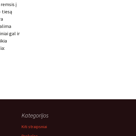
 remsis į
 tiesą
ra
galima
iai gal ir
ikia
ia:
Kategorijos
Kiti straipsniai