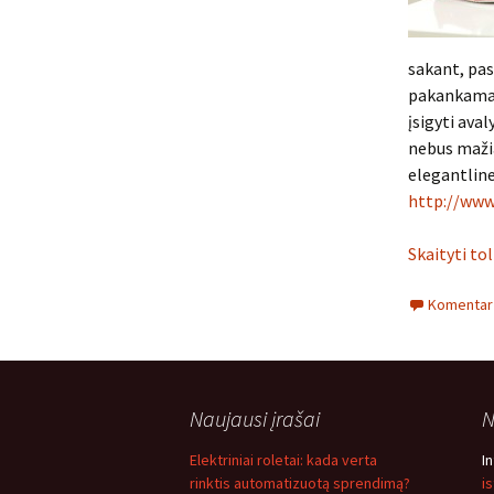
sakant, pas
pakankamai
įsigyti ava
nebus mažia
elegantline
http://www
Skaityti to
Komentarų
Naujausi įrašai
N
Elektriniai roletai: kada verta
I
rinktis automatizuotą sprendimą?
i