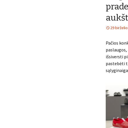
prade
aukšt
29 birželi
Pačios konk
paslaugos, 
išsiversti 
pastebėti t
sąlyginaiga