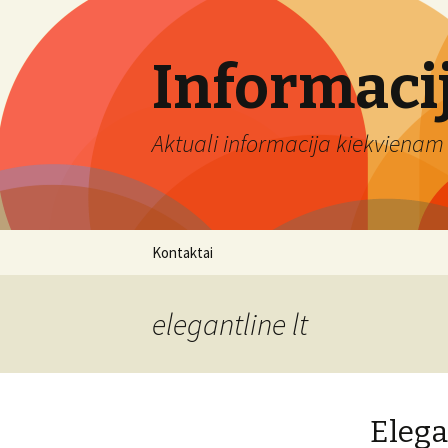
Informaci
Aktuali informacija kiekvienam 
Eiti
Kontaktai
prie
turinio
elegantline lt
Elega