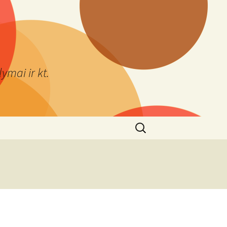
ymai ir kt.
Ieškoti: