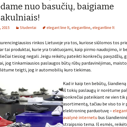
dame nuo basučių, baigiame
akulniais!
o, 2015
Studentai
elegant line lt
,
elegantline
,
elegantline lt
urencingiausios rinkos Lietuvoje yra tos, kuriose siūlomos tos pr
ar tai produktai, kurie yra traktuojami, kaip pirmo naudojimo, ir b
piliečiai tiesiog negali. Jeigu reikėtų pateikti konkrečių pavyzdžių,
ai, jog tinkamiausios paslaugos būtų rūbų pardavinėjimas, maisto,
lėtume teigti, jog ir automobilių kuro tiekimas.
Kad ir kaip ten bebūtų, šiandieną
iš tokių paslaugų ir norėtume pa
konkrečiai pateikiant ne vien tik 
asortimentą, tačiau be viso to ir
elektroninę parduotuvę –
elegant
avalynė internetu
bus šiandienin
straipsnio tema. Iš esmės, reikė