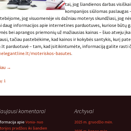
tai, jog šiandienos darbas visiškai
kompanijos siūlomas paslaugas –
tebėjome, jog visuomenėje vis dažniau moterys skundžiasi, jog nė
 daug informacijos apie internetines parduotuves, kuriose būtų 
lynės bei aprangos priemonių už mažiausias kainas – šiuo atveju įkain
usi, tačiau pastebėkime, kad kainos ir kokybės santykis, kurį pate
.lt parduotuvė – tam, kad įsitikintumėte, informaciją galite rasti č
.elegantline.lt/moteriskos-basutes
.
liau
→
: 1
aujausi komentarai
Archyvai
nformacija
apie
Vonia- nuo
2025 m. gruodžio mėn.
storijos pradžios iki šiandien