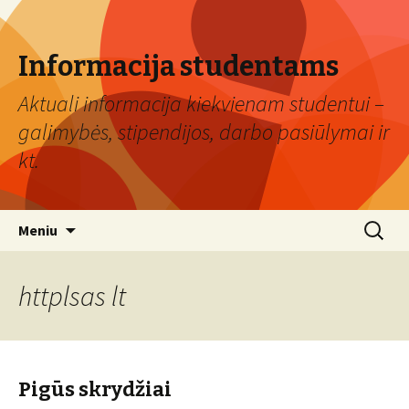
Informacija studentams
Aktuali informacija kiekvienam studentui –
galimybės, stipendijos, darbo pasiūlymai ir
kt.
Eiti
Ieškoti:
Meniu
prie
turinio
httplsas lt
Pigūs skrydžiai