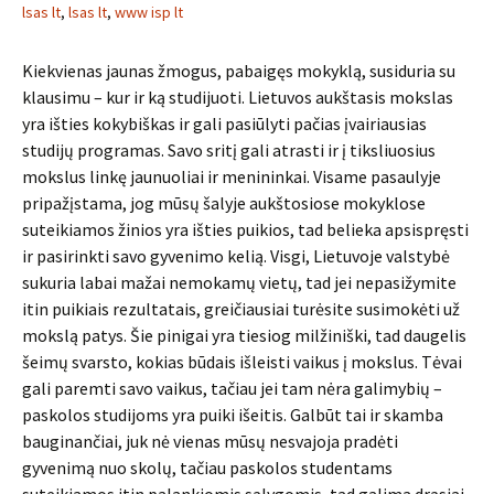
lsas lt
,
lsas lt
,
www isp lt
Kiekvienas jaunas žmogus, pabaigęs mokyklą, susiduria su
klausimu – kur ir ką studijuoti. Lietuvos aukštasis mokslas
yra išties kokybiškas ir gali pasiūlyti pačias įvairiausias
studijų programas. Savo sritį gali atrasti ir į tiksliuosius
mokslus linkę jaunuoliai ir menininkai. Visame pasaulyje
pripažįstama, jog mūsų šalyje aukštosiose mokyklose
suteikiamos žinios yra išties puikios, tad belieka apsispręsti
ir pasirinkti savo gyvenimo kelią. Visgi, Lietuvoje valstybė
sukuria labai mažai nemokamų vietų, tad jei nepasižymite
itin puikiais rezultatais, greičiausiai turėsite susimokėti už
mokslą patys. Šie pinigai yra tiesiog milžiniški, tad daugelis
šeimų svarsto, kokias būdais išleisti vaikus į mokslus. Tėvai
gali paremti savo vaikus, tačiau jei tam nėra galimybių –
paskolos studijoms yra puiki išeitis. Galbūt tai ir skamba
bauginančiai, juk nė vienas mūsų nesvajoja pradėti
gyvenimą nuo skolų, tačiau paskolos studentams