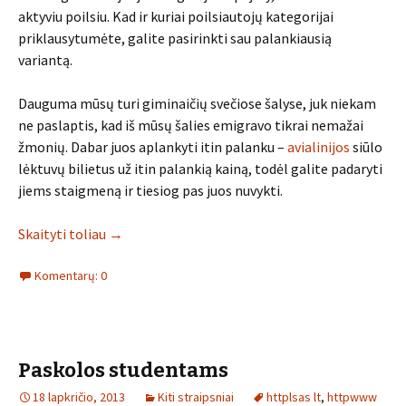
aktyviu poilsiu. Kad ir kuriai poilsiautojų kategorijai
priklausytumėte, galite pasirinkti sau palankiausią
variantą.
Dauguma mūsų turi giminaičių svečiose šalyse, juk niekam
ne paslaptis, kad iš mūsų šalies emigravo tikrai nemažai
žmonių. Dabar juos aplankyti itin palanku –
avialinijos
siūlo
lėktuvų bilietus už itin palankią kainą, todėl galite padaryti
jiems staigmeną ir tiesiog pas juos nuvykti.
Skaityti toliau
→
Komentarų: 0
Paskolos studentams
18 lapkričio, 2013
Kiti straipsniai
httplsas lt
,
httpwww