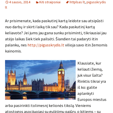
4 sausio, 2014
Kiti straipsniai
httplsas lt
,
pigusskrydis
lt
Ar prisimenate, kada paskutinį kartą leidote sau atsipūsti
nuo darbų ir skirti laiką tik sau? Kada paskutinį kartą
keliavote? Jei jums jau gana sunku prisiminti, tikriausiai jau
atėjo laikas šiek tiek pailsėti. Šiandien tai padaryti itin
palanku, nes
http://pigusskrydis.lt
vilioja savo itin žemomis
kainomis.
Klausiate, kur
keliauti žiemą,
juk visur šalta?
Rinktis tikrai yra
iš ko: galite
aplankyti
Europos miestus
arba pasirinkti tolimesnį kelionės tikslą. Vieniems
atostogos asocijuojasi su gulėjimu pajūry, o kitiems – su