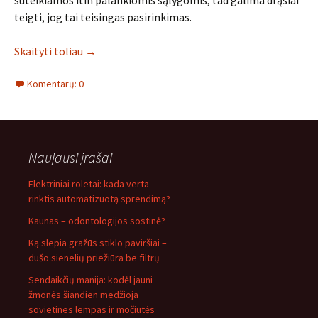
suteikiamos itin palankiomis sąlygomis, tad galima drąsiai
teigti, jog tai teisingas pasirinkimas.
Skaityti toliau
→
Komentarų: 0
Naujausi įrašai
Elektriniai roletai: kada verta
rinktis automatizuotą sprendimą?
Kaunas – odontologijos sostinė?
Ką slepia gražūs stiklo paviršiai –
dušo sienelių priežiūra be filtrų
Sendaikčių manija: kodėl jauni
žmonės šiandien medžioja
sovietines lempas ir močiutės