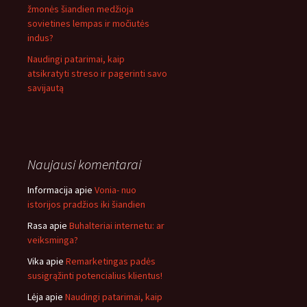
žmonės šiandien medžioja
sovietines lempas ir močiutės
indus?
Naudingi patarimai, kaip
atsikratyti streso ir pagerinti savo
savijautą
Naujausi komentarai
Informacija
apie
Vonia- nuo
istorijos pradžios iki šiandien
Rasa
apie
Buhalteriai internetu: ar
veiksminga?
Vika
apie
Remarketingas padės
susigrąžinti potencialius klientus!
Lėja
apie
Naudingi patarimai, kaip