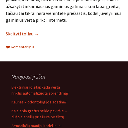
užsakyti tinkamiausius gaminius galima tikrai labai greitai,
tačiau tai tikrai nėra vienintelė priežastis, kodėl juvelyrinius
gaminius verta pirkti internetu.
Skaityti toliau
→
Komentarų: 0
Naujausi įrašai
Elektriniai roletai: kada verta
rinktis automatizuotą sprendimą?
Kaunas – odontologijos sostinė?
Ką slepia gražūs stiklo paviršiai –
dušo sienelių priežiūra be filtrų
Sendaikčių manija: kodėl jauni