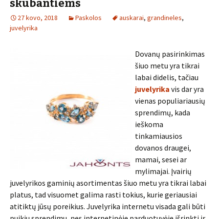
skubantiems
27 kovo, 2018
Paskolos
auskarai
,
grandineles
,
juvelyrika
Dovanų pasirinkimas
šiuo metu yra tikrai
labai didelis, tačiau
juvelyrika
vis dar yra
vienas populiariausių
sprendimų, kada
ieškoma
tinkamiausios
dovanos draugei,
mamai, sesei ar
mylimajai. Įvairių
juvelyrikos gaminių asortimentas šiuo metu yra tikrai labai
platus, tad visuomet galima rasti tokius, kurie geriausiai
atitiktų jūsų poreikius. Juvelyrika internetu visada gali būti
puikiu sprendimu, nes internetinėje parduotuvėje išrinkti ir