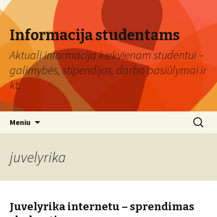
Informacija studentams
Aktuali informacija kiekvienam studentui –
galimybės, stipendijos, darbo pasiūlymai ir
kt.
Eiti
Ieškoti:
Meniu
prie
turinio
juvelyrika
Juvelyrika internetu – sprendimas