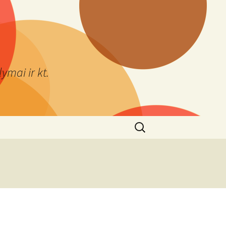
ymai ir kt.
Ieškoti: