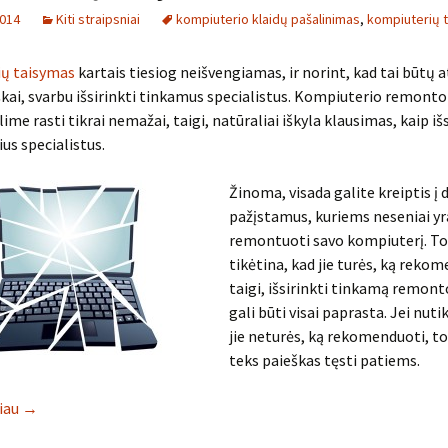
2014
Kiti straipsniai
kompiuterio klaidų pašalinimas
,
kompiuterių 
ų taisymas
kartais tiesiog neišvengiamas, ir norint, kad tai būtų 
škai, svarbu išsirinkti tinkamus specialistus. Kompiuterio remont
ime rasti tikrai nemažai, taigi, natūraliai iškyla klausimas, kaip išs
us specialistus.
Žinoma, visada galite kreiptis į 
pažįstamus, kuriems neseniai yr
remontuoti savo kompiuterį. Tok
tikėtina, kad jie turės, ką rekom
taigi, išsirinkti tinkamą remon
gali būti visai paprasta. Jei nutik
jie neturės, ką rekomenduoti, to
teks paieškas tęsti patiems.
liau
→