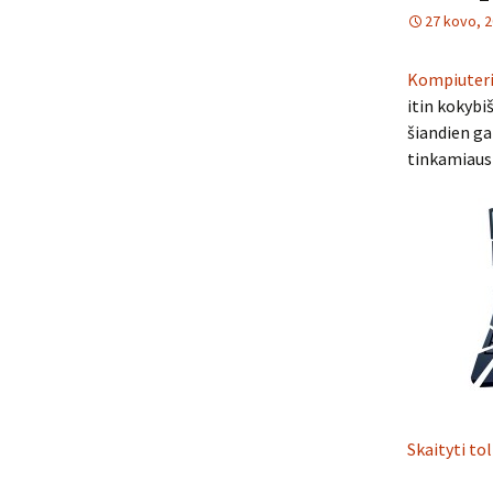
27 kovo, 
Kompiuteri
itin kokybi
šiandien gal
tinkamiausi
Skaityti to