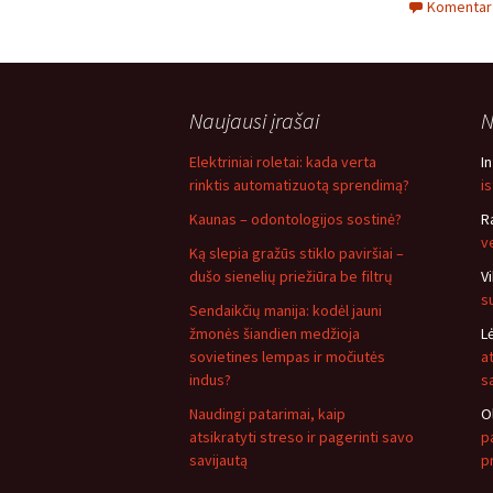
Komentarų
Naujausi įrašai
N
Elektriniai roletai: kada verta
I
rinktis automatizuotą sprendimą?
i
Kaunas – odontologijos sostinė?
R
v
Ką slepia gražūs stiklo paviršiai –
dušo sienelių priežiūra be filtrų
V
s
Sendaikčių manija: kodėl jauni
žmonės šiandien medžioja
L
sovietines lempas ir močiutės
a
indus?
s
Naudingi patarimai, kaip
O
atsikratyti streso ir pagerinti savo
pa
savijautą
p