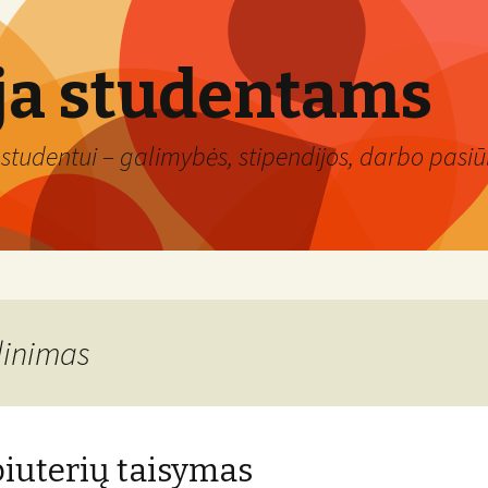
ja studentams
studentui – galimybės, stipendijos, darbo pasiūl
linimas
uterių taisymas