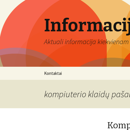
Informaci
Aktuali informacija kiekvienam 
Eiti
Kontaktai
prie
turinio
kompiuterio klaidų paša
Kompi