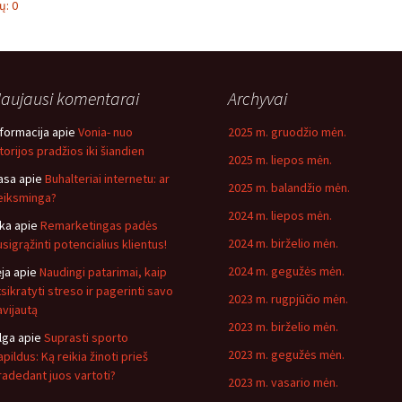
: 0
aujausi komentarai
Archyvai
nformacija
apie
Vonia- nuo
2025 m. gruodžio mėn.
storijos pradžios iki šiandien
2025 m. liepos mėn.
asa
apie
Buhalteriai internetu: ar
2025 m. balandžio mėn.
eiksminga?
2024 m. liepos mėn.
ika
apie
Remarketingas padės
2024 m. birželio mėn.
usigrąžinti potencialius klientus!
2024 m. gegužės mėn.
ėja
apie
Naudingi patarimai, kaip
tsikratyti streso ir pagerinti savo
2023 m. rugpjūčio mėn.
avijautą
2023 m. birželio mėn.
lga
apie
Suprasti sporto
2023 m. gegužės mėn.
pildus: Ką reikia žinoti prieš
radedant juos vartoti?
2023 m. vasario mėn.