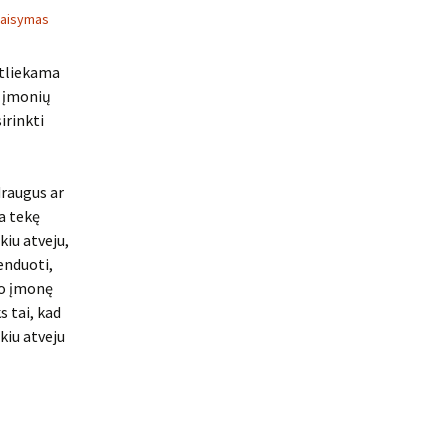
taisymas
atliekama
o įmonių
irinkti
draugus ar
a tekę
iu atveju,
enduoti,
to įmonę
s tai, kad
kiu atveju