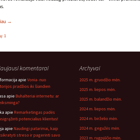
s.
liau
→
: 1
aujausi komentarai
Archyvai
nformacija
apie
Vonia- nuo
2025 m. gruodžio mėn.
storijos pradžios iki šiandien
2025 m. liepos mėn.
asa
apie
Buhalteriai internetu: ar
2025 m. balandžio mėn.
eiksminga?
2024 m. liepos mėn.
ika
apie
Remarketingas padės
2024 m. birželio mėn.
usigrąžinti potencialius klientus!
2024 m. gegužės mėn.
ėja
apie
Naudingi patarimai, kaip
tsikratyti streso ir pagerinti savo
2023 m. rugpjūčio mėn.