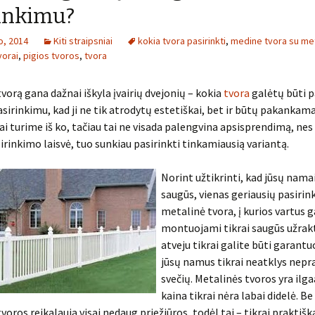
inkimu?
o, 2014
Kiti straipsniai
kokia tvora pasirinkti
,
medine tvora su me
orai
,
pigios tvoros
,
tvora
vorą gana dažnai iškyla įvairių dvejonių – kokia
tvora
galėtų būti p
asirinkimu, kad ji ne tik atrodytų estetiškai, bet ir būtų pakankama
rai turime iš ko, tačiau tai ne visada palengvina apsisprendimą, nes
irinkimo laisvė, tuo sunkiau pasirinkti tinkamiausią variantą.
Norint užtikrinti, kad jūsų namai
saugūs, vienas geriausių pasirin
metalinė tvora, į kurios vartus g
montuojami tikrai saugūs užrakt
atveju tikrai galite būti garantuo
jūsų namus tikrai neatklys nepr
svečių. Metalinės tvoros yra ilg
kaina tikrai nėra labai didelė. Be
voros reikalauja visai nedaug priežiūros, todėl tai – tikrai praktišk