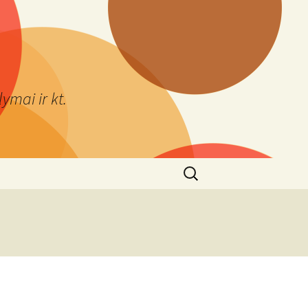
ymai ir kt.
Ieškoti: