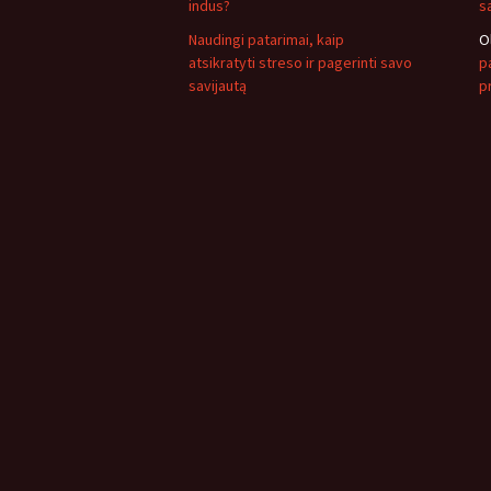
indus?
s
Naudingi patarimai, kaip
O
atsikratyti streso ir pagerinti savo
pa
savijautą
p