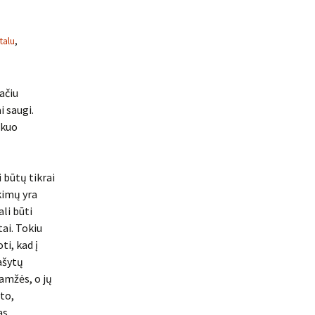
talu
,
ačiu
i saugi.
 kuo
 būtų tikrai
kimų yra
ali būti
ai. Tokiu
ti, kad į
ašytų
aamžės, o jų
 to,
as