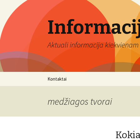
Informaci
Aktuali informacija kiekvienam 
Eiti
Kontaktai
prie
turinio
medžiagos tvorai
Kokia