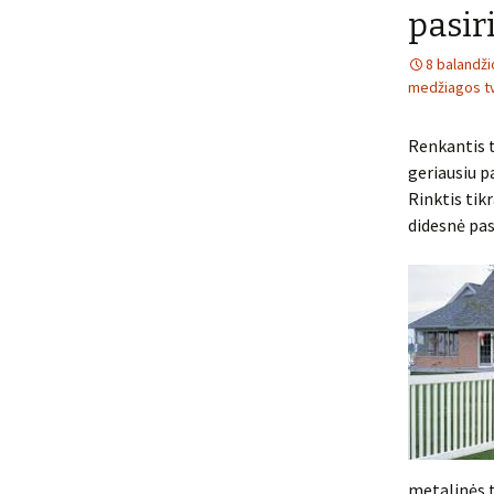
pasir
8 balandži
medžiagos tv
Renkantis t
geriausiu p
Rinktis tik
didesnė pas
metalinės t