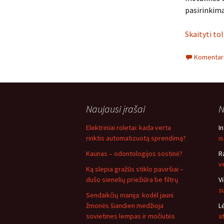
pasirinkima
Skaityti to
Komentarų
Naujausi įrašai
N
Elektriniai roletai: kada verta
I
rinktis automatizuotą sprendimą?
i
Kaunas – odontologijos sostinė?
R
v
Ką slepia gražūs stiklo paviršiai –
dušo sienelių priežiūra be filtrų
V
s
Sendaikčių manija: kodėl jauni
žmonės šiandien medžioja
L
sovietines lempas ir močiutės
a