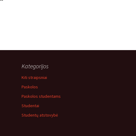
Kategorijos
Kiti straipsniai
Paskolos
Paskolos studentams
Studentai
Studentų atstovybė