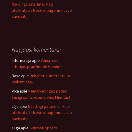
Naudingi patarimai, kaip
atsikratyti streso ir pagerinti savo
savijautą
Naujausi komentarai
Informacija
apie
Vonia- nuo
istorijos pradžios iki šiandien
Rasa
apie
Buhalteriai internetu: ar
veiksminga?
Vika
apie
Remarketingas padės
susigrąžinti potencialius klientus!
Lėja
apie
Naudingi patarimai, kaip
atsikratyti streso ir pagerinti savo
savijautą
Olga
apie
Suprasti sporto