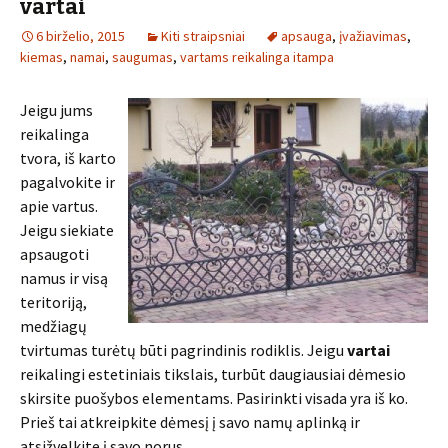
vartai
6 birželio, 2015
Kiti straipsniai
apsauga
,
įvažiavimas
,
kiemas
,
namai
,
saugumas
,
vartams reikalinga itampa
Jeigu jums
reikalinga
tvora, iš karto
pagalvokite ir
apie vartus.
Jeigu siekiate
apsaugoti
namus ir visą
teritoriją,
medžiagų
tvirtumas turėtų būti pagrindinis rodiklis. Jeigu
vartai
reikalingi estetiniais tikslais, turbūt daugiausiai dėmesio
skirsite puošybos elementams. Pasirinkti visada yra iš ko.
Prieš tai atkreipkite dėmesį į savo namų aplinką ir
atsižvelkite į savo norus.