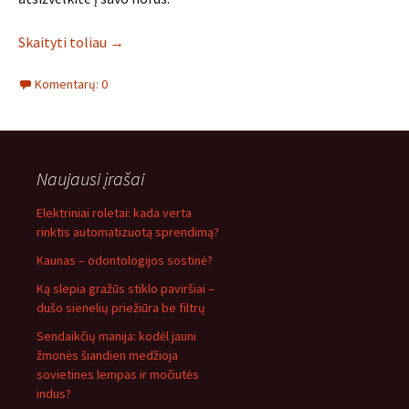
Skaityti toliau
→
Komentarų: 0
Naujausi įrašai
Elektriniai roletai: kada verta
rinktis automatizuotą sprendimą?
Kaunas – odontologijos sostinė?
Ką slepia gražūs stiklo paviršiai –
dušo sienelių priežiūra be filtrų
Sendaikčių manija: kodėl jauni
žmonės šiandien medžioja
sovietines lempas ir močiutės
indus?