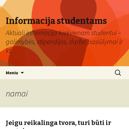
Informacija studentams
Aktuali informacija kiekvienam studentui –
galimybės, stipendijos, darbo pasiūlymai ir
kt.
Eiti
Ieškoti:
Meniu
prie
turinio
namai
Jeigu reikalinga tvora, turi būti ir