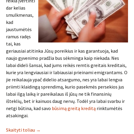
reikia įvertinti
dar kelias
smulkmenas,
kad
jaustumėtės
ramus radęs
tai, kas
geriausiai atitinka Jūsų poreikius ir kas garantuoja, kad
naujo gyvenimo pradžia bus sėkminga kaip niekada. Nes
labai dideli šansai, kad jums reikės remtis greitais kreditais,
kurie yra lengviausiai ir labiausiai prieinami emigrantams. O
jie reikalauja ypač didelio atsargumo, nes yra labai lengva
priimti klaidingą sprendimą, kurio pasekmės persekios jus
labai ilgą laiką ir pareikalaus iš jūsų ne tik finansinių
išteklių, bet ir kainuos daug nervų. Todėl yra labai svarbu ir
netgi būtina, kad savo
būsimą greitą kreditą
rinktumėtės
atsakingai.
Skaityti toliau
→