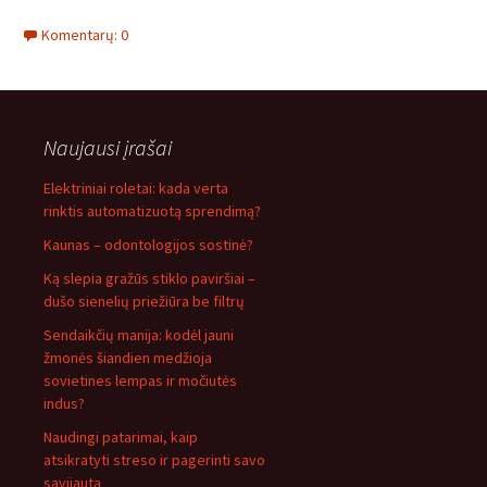
Komentarų: 0
Naujausi įrašai
Elektriniai roletai: kada verta
rinktis automatizuotą sprendimą?
Kaunas – odontologijos sostinė?
Ką slepia gražūs stiklo paviršiai –
dušo sienelių priežiūra be filtrų
Sendaikčių manija: kodėl jauni
žmonės šiandien medžioja
sovietines lempas ir močiutės
indus?
Naudingi patarimai, kaip
atsikratyti streso ir pagerinti savo
savijautą