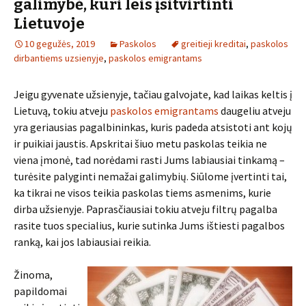
galimybė, kuri leis įsitvirtinti
Lietuvoje
10 gegužės, 2019
Paskolos
greitieji kreditai
,
paskolos
dirbantiems uzsienyje
,
paskolos emigrantams
Jeigu gyvenate užsienyje, tačiau galvojate, kad laikas keltis į
Lietuvą, tokiu atveju
paskolos emigrantams
daugeliu atveju
yra geriausias pagalbininkas, kuris padeda atsistoti ant kojų
ir puikiai jaustis. Apskritai šiuo metu paskolas teikia ne
viena įmonė, tad norėdami rasti Jums labiausiai tinkamą –
turėsite palyginti nemažai galimybių. Siūlome įvertinti tai,
ka tikrai ne visos teikia paskolas tiems asmenims, kurie
dirba užsienyje. Paprasčiausiai tokiu atveju filtrų pagalba
rasite tuos specialius, kurie sutinka Jums ištiesti pagalbos
ranką, kai jos labiausiai reikia.
Žinoma,
papildomai