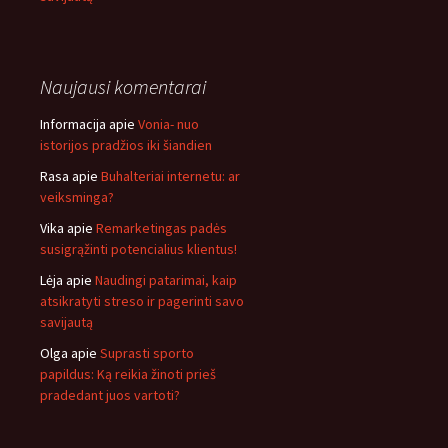
Naujausi komentarai
Informacija
apie
Vonia- nuo
istorijos pradžios iki šiandien
Rasa
apie
Buhalteriai internetu: ar
veiksminga?
Vika
apie
Remarketingas padės
susigrąžinti potencialius klientus!
Lėja
apie
Naudingi patarimai, kaip
atsikratyti streso ir pagerinti savo
savijautą
Olga
apie
Suprasti sporto
papildus: Ką reikia žinoti prieš
pradedant juos vartoti?