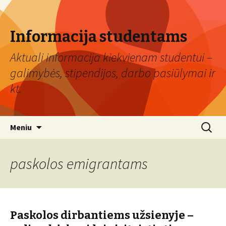
Informacija studentams
Aktuali informacija kiekvienam studentui –
galimybės, stipendijos, darbo pasiūlymai ir
kt.
Eiti
Ieškoti:
Meniu
prie
turinio
paskolos emigrantams
Paskolos dirbantiems užsienyje –