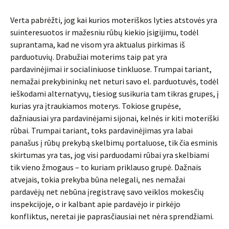
Verta pabrėžti, jog kai kurios moteriškos lyties atstovės yra
suinteresuotos ir mažesniu rūbų kiekio įsigijimu, todėl
suprantama, kad ne visom yra aktualus pirkimas iš
parduotuvių. Drabužiai moterims taip pat yra
pardavinėjimai ir socialiniuose tinkluose. Trumpai tariant,
nemažai prekybininkų net neturi savo el. parduotuvės, todėl
ieškodami alternatyvų, tiesiog susikuria tam tikras grupes, į
kurias yra įtraukiamos moterys. Tokiose grupėse,
dažniausiai yra pardavinėjami sijonai, kelnės ir kiti moteriški
rūbai. Trumpai tariant, toks pardavinėjimas yra labai
panašus į rūbų prekybą skelbimų portaluose, tik čia esminis
skirtumas yra tas, jog visi parduodami rūbai yra skelbiami
tik vieno žmogaus – to kuriam priklauso grupė. Dažnais
atvejais, tokia prekyba būna nelegali, nes nemažai
pardavėjų net nebūna įregistravę savo veiklos mokesčių
inspekcijoje, o ir kalbant apie pardavėjo ir pirkėjo
konfliktus, neretai jie paprasčiausiai net nėra sprendžiami.