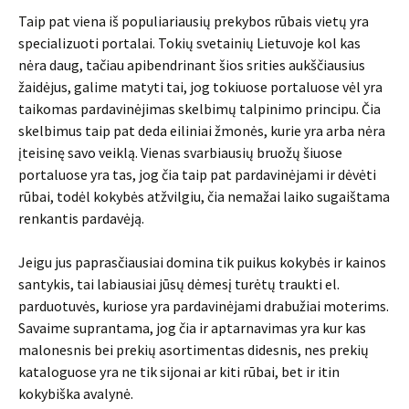
Taip pat viena iš populiariausių prekybos rūbais vietų yra
specializuoti portalai. Tokių svetainių Lietuvoje kol kas
nėra daug, tačiau apibendrinant šios srities aukščiausius
žaidėjus, galime matyti tai, jog tokiuose portaluose vėl yra
taikomas pardavinėjimas skelbimų talpinimo principu. Čia
skelbimus taip pat deda eiliniai žmonės, kurie yra arba nėra
įteisinę savo veiklą. Vienas svarbiausių bruožų šiuose
portaluose yra tas, jog čia taip pat pardavinėjami ir dėvėti
rūbai, todėl kokybės atžvilgiu, čia nemažai laiko sugaištama
renkantis pardavėją.
Jeigu jus paprasčiausiai domina tik puikus kokybės ir kainos
santykis, tai labiausiai jūsų dėmesį turėtų traukti el.
parduotuvės, kuriose yra pardavinėjami drabužiai moterims.
Savaime suprantama, jog čia ir aptarnavimas yra kur kas
malonesnis bei prekių asortimentas didesnis, nes prekių
kataloguose yra ne tik sijonai ar kiti rūbai, bet ir itin
kokybiška avalynė.