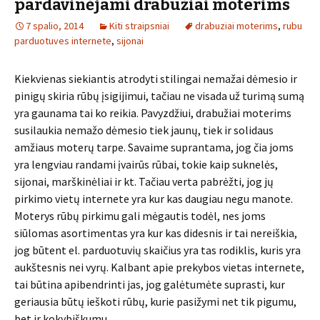
pardavinėjami drabužiai moterims
7 spalio, 2014
Kiti straipsniai
drabuziai moterims
,
rubu
parduotuves internete
,
sijonai
Kiekvienas siekiantis atrodyti stilingai nemažai dėmesio ir
pinigų skiria rūbų įsigijimui, tačiau ne visada už turimą sumą
yra gaunama tai ko reikia. Pavyzdžiui, drabužiai moterims
susilaukia nemažo dėmesio tiek jaunų, tiek ir solidaus
amžiaus moterų tarpe. Savaime suprantama, jog čia joms
yra lengviau randami įvairūs rūbai, tokie kaip suknelės,
sijonai, marškinėliai ir kt. Tačiau verta pabrėžti, jog jų
pirkimo vietų internete yra kur kas daugiau negu manote.
Moterys rūbų pirkimu gali mėgautis todėl, nes joms
siūlomas asortimentas yra kur kas didesnis ir tai nereiškia,
jog būtent el. parduotuvių skaičius yra tas rodiklis, kuris yra
aukštesnis nei vyrų. Kalbant apie prekybos vietas internete,
tai būtina apibendrinti jas, jog galėtumėte suprasti, kur
geriausia būtų ieškoti rūbų, kurie pasižymi net tik pigumu,
bet ir kokybiškumu.