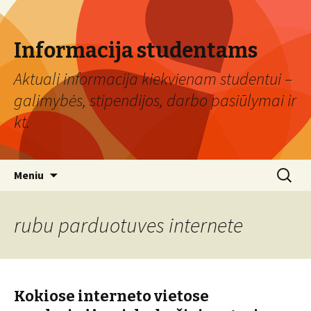
Informacija studentams
Aktuali informacija kiekvienam studentui –
galimybės, stipendijos, darbo pasiūlymai ir
kt.
Eiti
Ieškoti:
Meniu
prie
turinio
rubu parduotuves internete
Kokiose interneto vietose