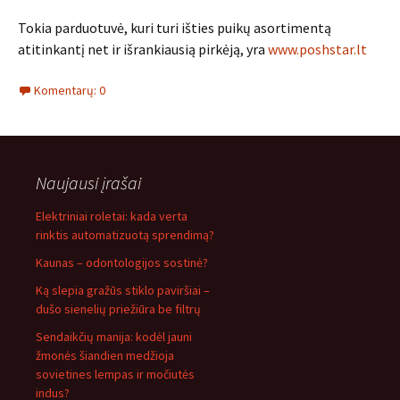
Tokia parduotuvė, kuri turi išties puikų asortimentą
atitinkantį net ir išrankiausią pirkėją, yra
www.poshstar.lt
Komentarų: 0
Naujausi įrašai
Elektriniai roletai: kada verta
rinktis automatizuotą sprendimą?
Kaunas – odontologijos sostinė?
Ką slepia gražūs stiklo paviršiai –
dušo sienelių priežiūra be filtrų
Sendaikčių manija: kodėl jauni
žmonės šiandien medžioja
sovietines lempas ir močiutės
indus?