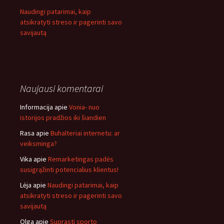
Naudingi patarimai, kaip
atsikratyti streso ir pagerinti savo
savijautą
Naujausi komentarai
Informacija
apie
Vonia- nuo
istorijos pradžios iki šiandien
Rasa
apie
Buhalteriai internetu: ar
veiksminga?
Vika
apie
Remarketingas padės
susigrąžinti potencialius klientus!
Lėja
apie
Naudingi patarimai, kaip
atsikratyti streso ir pagerinti savo
savijautą
Olga
apie
Suprasti sporto