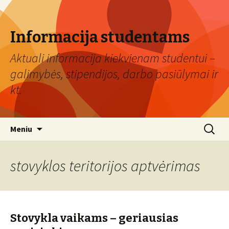
Informacija studentams
Aktuali informacija kiekvienam studentui –
galimybės, stipendijos, darbo pasiūlymai ir
kt.
Eiti
Ieškoti:
Meniu
prie
turinio
stovyklos teritorijos aptvėrimas
Stovykla vaikams – geriausias