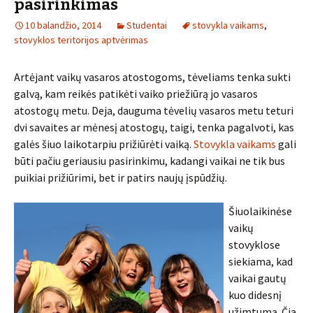
pasirinkimas
10 balandžio, 2014
Studentai
stovykla vaikams
,
stovyklos teritorijos aptvėrimas
Artėjant vaikų vasaros atostogoms, tėveliams tenka sukti
galvą, kam reikės patikėti vaiko priežiūrą jo vasaros
atostogų metu. Deja, dauguma tėvelių vasaros metu teturi
dvi savaites ar mėnesį atostogų, taigi, tenka pagalvoti, kas
galės šiuo laikotarpiu prižiūrėti vaiką.
Stovykla vaikams
gali
būti pačiu geriausiu pasirinkimu, kadangi vaikai ne tik bus
puikiai prižiūrimi, bet ir patirs naujų įspūdžių.
Šiuolaikinėse
vaikų
stovyklose
siekiama, kad
vaikai gautų
kuo didesnį
užimtumą. Čia