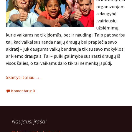
organizuojam
a daugybė
įvairiausių
užsiėmimų,
kurie vaikams ne tik įdomūs, bet ir naudingi. Taip pat svarbu
tai, kad vaikai susiranda naujų draugų bei praplečia savo
akiratį – juk dauguma vaikų bendrauja tik su savo mokyklos
ar kiemo draugais. Tai – puiki galimybė susirasti draugų iš
visos šalies, o tai vaikams daro tikrai nemenką įspūdį.
Skaityti toliau
→
Komentarų: 0
Naujausi įrašai