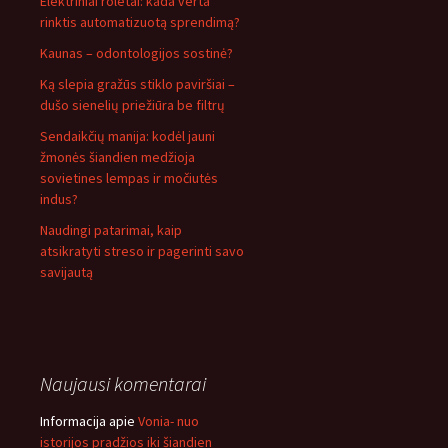
Elektriniai roletai: kada verta
rinktis automatizuotą sprendimą?
Kaunas – odontologijos sostinė?
Ką slepia gražūs stiklo paviršiai –
dušo sienelių priežiūra be filtrų
Sendaikčių manija: kodėl jauni
žmonės šiandien medžioja
sovietines lempas ir močiutės
indus?
Naudingi patarimai, kaip
atsikratyti streso ir pagerinti savo
savijautą
Naujausi komentarai
Informacija
apie
Vonia- nuo
istorijos pradžios iki šiandien