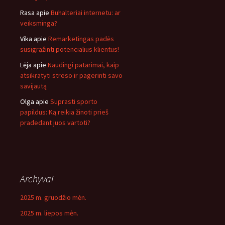
Rasa
apie
Buhalteriai internetu: ar
veiksminga?
Vika
apie
Remarketingas padės
susigrąžinti potencialius klientus!
Lėja
apie
Naudingi patarimai, kaip
atsikratyti streso ir pagerinti savo
savijautą
Olga
apie
Suprasti sporto
papildus: Ką reikia žinoti prieš
pradedant juos vartoti?
Archyvai
2025 m. gruodžio mėn.
2025 m. liepos mėn.