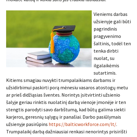
Vieniems darbas
užsienyje gali būti
pagrindinis
pragyvenimo
šaltinis, todėl ten
tenka dirbti
nuolat, su
ilgalaikėmis
sutartimis.
Kitiems smagiau nuvykti trumpalaikiams darbams ir
užsidirbimui paskirti porą mėnesiu vasaros atostogų metu
ar prieš didžiąsias šventes. Norintys įsitvirtinti užsienio
šalyje geriau rinktis nuolatinį darbą vienoje įmonėje ir ten
stengtis parodyti savo darbštumą, kad būtų galima siekti
karjeros, geresnių sąlygų ir panašiai. Darbo pasiūlymais
užsienyje pasirūpins
https://balticworkforce.com/lt/
.
Trumpalaikį darbą dažniausiai renkasi nenorintys prisirišti