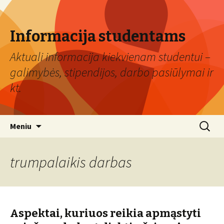
Informacija studentams
Aktuali informacija kiekvienam studentui –
galimybės, stipendijos, darbo pasiūlymai ir
kt.
Eiti
Ieškoti:
Meniu
prie
turinio
trumpalaikis darbas
Aspektai, kuriuos reikia apmąstyti