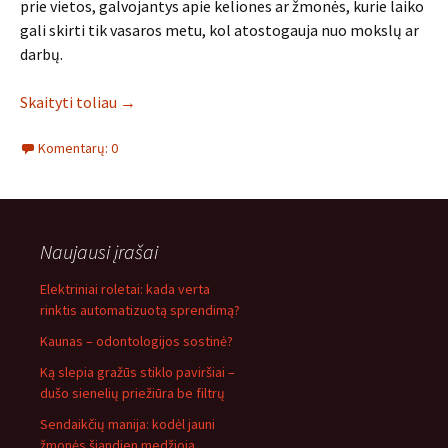
prie vietos, galvojantys apie keliones ar žmonės, kurie laiko
gali skirti tik vasaros metu, kol atostogauja nuo mokslų ar
darbų.
Skaityti toliau
→
Komentarų: 0
Naujausi įrašai
Elektriniai roletai: kada verta
rinktis automatizuotą sprendimą?
Kaunas – odontologijos sostinė?
Ką slepia gražūs stiklo paviršiai –
dušo sienelių priežiūra be filtrų
Sendaikčių manija: kodėl jauni
žmonės šiandien medžioja