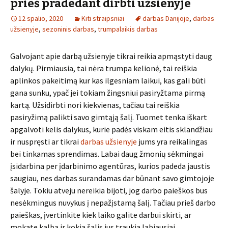
prieš pradedant dirbti užsienyje
12 spalio, 2020
Kiti straipsniai
darbas Danijoje
,
darbas
užsienyje
,
sezoninis darbas
,
trumpalaikis darbas
Galvojant apie darbą užsienyje tikrai reikia apmąstyti daug
dalykų. Pirmiausia, tai nėra trumpa kelionė, tai reiškia
aplinkos pakeitimą kur kas ilgesniam laikui, kas gali būti
gana sunku, ypač jei tokiam žingsniui pasiryžtama pirmą
kartą. Užsidirbti nori kiekvienas, tačiau tai reiškia
pasiryžimą palikti savo gimtąją šalį. Tuomet tenka iškart
apgalvoti kelis dalykus, kurie padės viskam eitis sklandžiau
ir nuspręsti ar tikrai
darbas užsienyje
jums yra reikalingas
bei tinkamas sprendimas. Labai daug žmonių sėkmingai
įsidarbina per įdarbinimo agentūras, kurios padeda jaustis
saugiau, nes darbas surandamas dar būnant savo gimtojoje
šalyje. Tokiu atveju nereikia bijoti, jog darbo paieškos bus
nesėkmingus nuvykus į nepažįstamą šalį. Tačiau prieš darbo
paieškas, įvertinkite kiek laiko galite darbui skirti, ar
mokate kalbą ir kokia šalis jus traukia labiausiai.