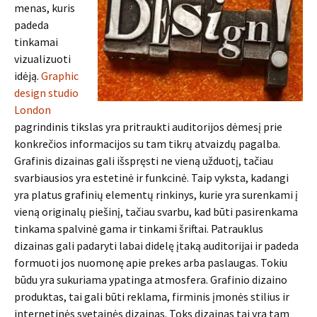
menas, kuris
padeda
tinkamai
vizualizuoti
idėją.
Graphic
design studio
London
pagrindinis tikslas yra pritraukti auditorijos dėmesį prie
konkrečios informacijos su tam tikrų atvaizdų pagalba.
Grafinis dizainas gali išspręsti ne vieną užduotį, tačiau
svarbiausios yra estetinė ir funkcinė. Taip vyksta, kadangi
yra platus grafinių elementų rinkinys, kurie yra surenkami į
vieną originalų piešinį, tačiau svarbu, kad būti pasirenkama
tinkama spalvinė gama ir tinkami šriftai. Patrauklus
dizainas gali padaryti labai didelę įtaką auditorijai ir padeda
formuoti jos nuomonę apie prekes arba paslaugas. Tokiu
būdu yra sukuriama ypatinga atmosfera. Grafinio dizaino
produktas, tai gali būti reklama, firminis įmonės stilius ir
internetinės svetainės dizainas. Toks dizainas tai yra tam