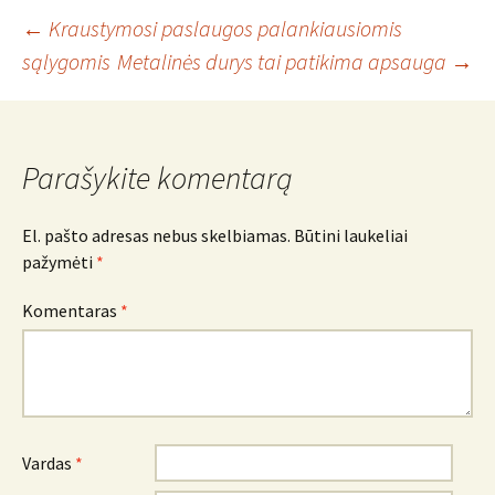
Įrašo
←
Kraustymosi paslaugos palankiausiomis
sąlygomis
Metalinės durys tai patikima apsauga
→
navigacija
Parašykite komentarą
El. pašto adresas nebus skelbiamas.
Būtini laukeliai
pažymėti
*
Komentaras
*
Vardas
*