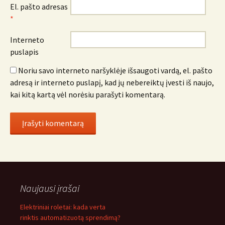
El. pašto adresas
*
Interneto
puslapis
Noriu savo interneto naršyklėje išsaugoti vardą, el. pašto
adresą ir interneto puslapį, kad jų nebereiktų įvesti iš naujo,
kai kitą kartą vėl norėsiu parašyti komentarą.
Naujausi įrašai
Elektriniai roletai: kada verta
rinktis automatizuotą sprendimą?