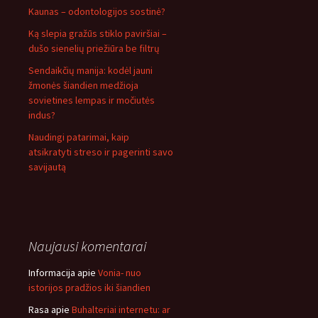
Kaunas – odontologijos sostinė?
Ką slepia gražūs stiklo paviršiai –
dušo sienelių priežiūra be filtrų
Sendaikčių manija: kodėl jauni
žmonės šiandien medžioja
sovietines lempas ir močiutės
indus?
Naudingi patarimai, kaip
atsikratyti streso ir pagerinti savo
savijautą
Naujausi komentarai
Informacija
apie
Vonia- nuo
istorijos pradžios iki šiandien
Rasa
apie
Buhalteriai internetu: ar