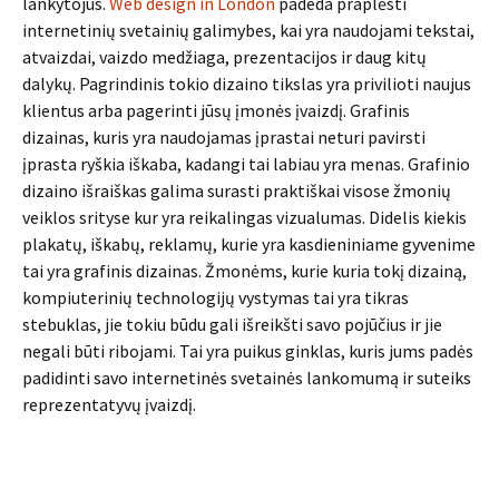
lankytojus.
Web design in London
padeda praplėsti
internetinių svetainių galimybes, kai yra naudojami tekstai,
atvaizdai, vaizdo medžiaga, prezentacijos ir daug kitų
dalykų. Pagrindinis tokio dizaino tikslas yra privilioti naujus
klientus arba pagerinti jūsų įmonės įvaizdį. Grafinis
dizainas, kuris yra naudojamas įprastai neturi pavirsti
įprasta ryškia iškaba, kadangi tai labiau yra menas. Grafinio
dizaino išraiškas galima surasti praktiškai visose žmonių
veiklos srityse kur yra reikalingas vizualumas. Didelis kiekis
plakatų, iškabų, reklamų, kurie yra kasdieniniame gyvenime
tai yra grafinis dizainas. Žmonėms, kurie kuria tokį dizainą,
kompiuterinių technologijų vystymas tai yra tikras
stebuklas, jie tokiu būdu gali išreikšti savo pojūčius ir jie
negali būti ribojami. Tai yra puikus ginklas, kuris jums padės
padidinti savo internetinės svetainės lankomumą ir suteiks
reprezentatyvų įvaizdį.