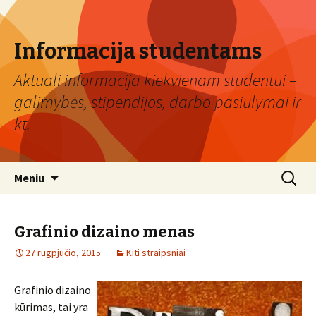
Informacija studentams
Aktuali informacija kiekvienam studentui –
galimybės, stipendijos, darbo pasiūlymai ir
kt.
Eiti
Ieškoti:
Meniu
prie
turinio
Grafinio dizaino menas
27 rugpjūčio, 2015
Kiti straipsniai
Grafinio dizaino
kūrimas, tai yra