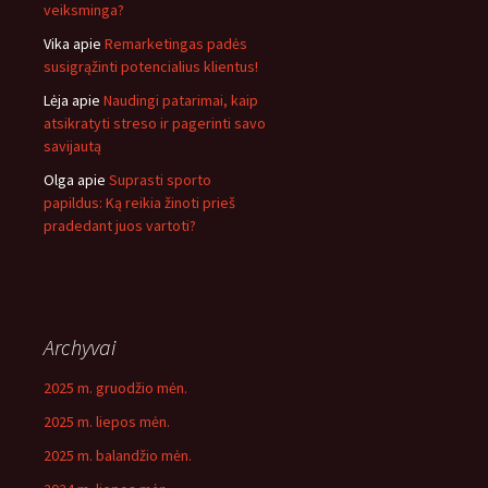
veiksminga?
Vika
apie
Remarketingas padės
susigrąžinti potencialius klientus!
Lėja
apie
Naudingi patarimai, kaip
atsikratyti streso ir pagerinti savo
savijautą
Olga
apie
Suprasti sporto
papildus: Ką reikia žinoti prieš
pradedant juos vartoti?
Archyvai
2025 m. gruodžio mėn.
2025 m. liepos mėn.
2025 m. balandžio mėn.