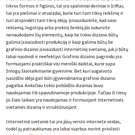
tikros formos ir figūros, tai yra spalviniai deriniai ir šriftai,
tai yra piešiniai ir atvaizdai, kurie turi tam tikrą reikšmę ir
turi atspindėti tam tikrą idėją. Įsivaizduokite, kad savo
reklamą, logotipą arba prekinį ženklą jūs sukursite
nenaudodami šių elementų, kaip be tokio dizaino būtų
galima įsivaizduoti produkciją ir kaip galima būtų be
grafinio dizaino įsivaizduoti internetinę svetainę, juk ji būtų
labai nuobodi ir neefektyvi. Grafinio dizaino pagrindu yra
formuojami praktiškai visi meniški daiktai, kurie supa
žmogų šiuolaikiniame gyvenime. Bet kuri sugalvoto
įvaizdžio idėja gali būti įgyvendinama grafinio dizaino
pagalba. Anksčiau tokio pobūdžio dizainas buvo
naudojamas tik spausdinamoje produkcijoje. Tačiau iš tiesų
jis šiais laikais yra naudojamas ir formuojant internetinės
svetainės dizainą ir struktūruojant .
Internetinė svetainė tai yra jūsų verslo internete veidas,
todėl jų patrauklumas yra labai svarbus norint privilioti