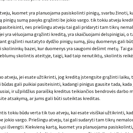
tveju, kuomet yra planuojama pasiskolinti pinigų, svarbu žinoti, k
ą pinigų sumą pavyks grąžinti be jokio vargo. tik tokiu atveju kre
i pasiteisinti, nes priešingu atveju tai gali pridaryti tam tikrų ne
jei yra vėluojama grąžinti kreditą, yra skaičiuojami delspinigiai, o 
jant grąžinti nustatyto dydžio pinigų sumą, jūsų duomenys gali būt
skolininkų bazei, kur duomenys yra saugomi dešimt metų. Tai gal
eblumų skolintis ateityje, taigi, kad taip nenutiktų, skolintis reikė
uo atveju, jei esate užtikrinti, jog kreditą įstengsite grąžinti laiku, 
 būdas gali puikiai pasiteisinti, kadangi pinigus gausite tada, kada
ausiai, ir užpildžius paraišką kreditus teikiančios bendrovės darbo 
site atsakymą, ar jums gali būti suteiktas kreditas.
ntis tokiu būdu verta tik tuo atveju, kai esate visiškai užtikrinti, ka
be jokio vargo. Priešingu atveju, tai gali sudaryti tam tikrų nemal
tųsi išvengti. Kiekvieną kartą, kuomet yra planuojama pasiskolinti