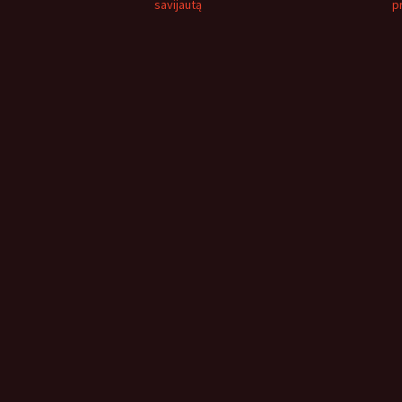
savijautą
p