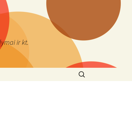
ymai ir kt.
Ieškoti: