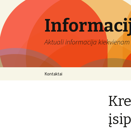
Informaci
Aktuali informacija kiekvienam 
Eiti
Kontaktai
prie
turinio
Kre
įsi