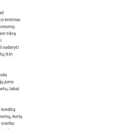
ad
dito ėmimas
malonumų:
tam tikrą
i
i sudaryti
tų itin
toks
 jų jums
metu, labai
d kreditą
onumų, kurių
, svarbu