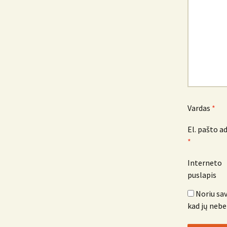
Vardas
*
El. pašto a
*
Interneto
puslapis
Noriu sav
kad jų nebe