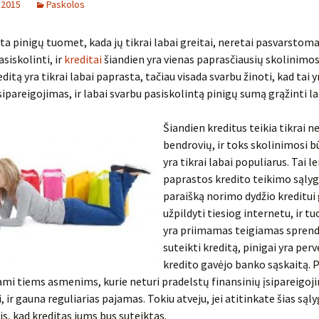
 2015
Paskolos
sta pinigų tuomet, kada jų tikrai labai greitai, neretai pasvarstoma
siskolinti, ir
kreditai
šiandien yra vienas paprasčiausių skolinimos
ditą yra tikrai labai paprasta, tačiau visada svarbu žinoti, kad tai y
įsipareigojimas, ir labai svarbu pasiskolintą pinigų sumą grąžinti la
Šiandien kreditus teikia tikrai 
bendrovių, ir toks skolinimosi 
yra tikrai labai populiarus. Tai l
paprastos kredito teikimo sąlyg
paraišką norimo dydžio kreditui
užpildyti tiesiog internetu, ir tuo
yra priimamas teigiamas spren
suteikti kreditą, pinigai yra per
kredito gavėjo banko sąskaitą. P
ami tiems asmenims, kurie neturi pradelstų finansinių įsipareigoj
 ir gauna reguliarias pajamas. Tokiu atveju, jei atitinkate šias sąly
is, kad kreditas jums bus suteiktas.