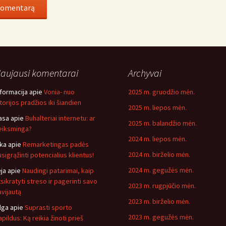
aujausi komentarai
Archyvai
nformacija
apie
Vonia- nuo
2025 m. gruodžio mėn.
storijos pradžios iki šiandien
2025 m. liepos mėn.
asa
apie
Buhalteriai internetu: ar
2025 m. balandžio mėn.
eiksminga?
2024 m. liepos mėn.
ika
apie
Remarketingas padės
2024 m. birželio mėn.
usigrąžinti potencialius klientus!
2024 m. gegužės mėn.
ėja
apie
Naudingi patarimai, kaip
tsikratyti streso ir pagerinti savo
2023 m. rugpjūčio mėn.
avijautą
2023 m. birželio mėn.
lga
apie
Suprasti sporto
2023 m. gegužės mėn.
pildus: Ką reikia žinoti prieš