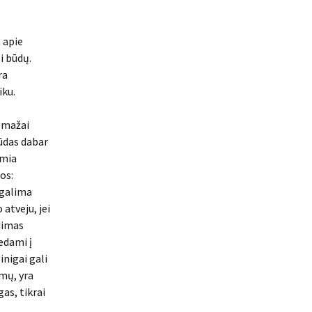
 apie
i būdų.
ra
iku.
nemažai
būdas dabar
emia
os:
 galima
 atveju, jei
dimas
vedami į
inigai gali
imų, yra
gas, tikrai