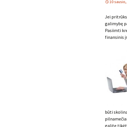
10 sausio,
Jei pritrūk
galimybę pa
Pasiimti kre
finansinis 
būti skolin
pilnamečiai,
galite tikėt