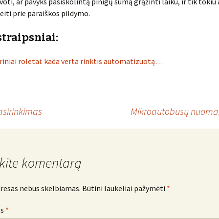
oti, ar pavyks pasiskolintą pinigų sumą grąžinti laiku, ir tik tokiu
eiti prie paraiškos pildymo.
straipsniai:
riniai roletai: kada verta rinktis automatizuotą…
asirinkimas
Mikroautobusų nuoma: 
kite komentarą
dresas nebus skelbiamas.
Būtini laukeliai pažymėti
*
as
*