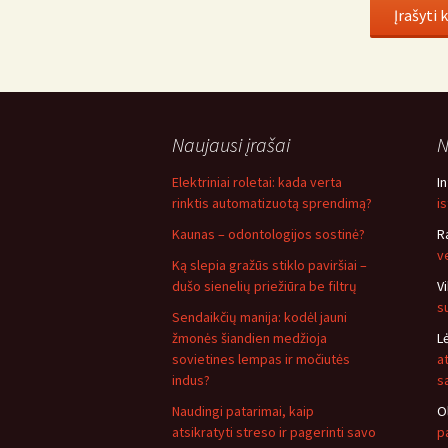
Naujausi įrašai
N
Elektriniai roletai: kada verta
I
rinktis automatizuotą sprendimą?
i
Kaunas – odontologijos sostinė?
R
v
Ką slepia gražūs stiklo paviršiai –
dušo sienelių priežiūra be filtrų
V
s
Sendaikčių manija: kodėl jauni
žmonės šiandien medžioja
L
sovietines lempas ir močiutės
a
indus?
s
Naudingi patarimai, kaip
O
atsikratyti streso ir pagerinti savo
pa