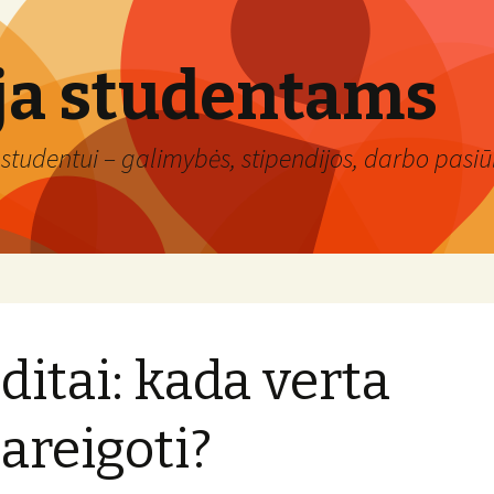
ja studentams
studentui – galimybės, stipendijos, darbo pasiūl
ditai: kada verta
pareigoti?