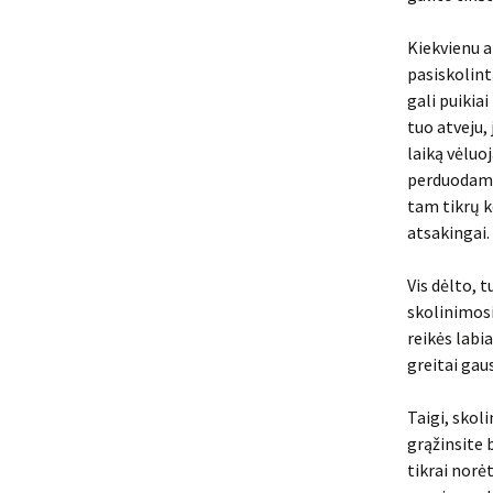
Kiekvienu a
pasiskolint
gali puikia
tuo atveju, 
laiką vėluo
perduodami 
tam tikrų k
atsakingai.
Vis dėlto, t
skolinimosi
reikės labi
greitai gau
Taigi, skoli
grąžinsite 
tikrai norė