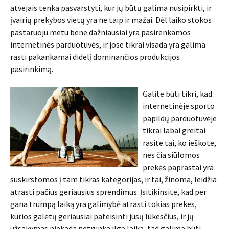
atvejais tenka pasvarstyti, kur jų būtų galima nusipirkti, ir
įvairių prekybos vietų yra ne taip ir mažai. Dėl laiko stokos
pastaruoju metu bene dažniausiai yra pasirenkamos
internetinės parduotuvės, ir jose tikrai visada yra galima
rasti pakankamai didelį dominančios produkcijos
pasirinkimą.
Galite būti tikri, kad
internetinėje sporto
papildų parduotuvėje
tikrai labai greitai
rasite tai, ko ieškote,
nes čia siūlomos
prekės paprastai yra
suskirstomos į tam tikras kategorijas, ir tai, žinoma, leidžia
atrasti pačius geriausius sprendimus. Įsitikinsite, kad per
gana trumpą laiką yra galimybė atrasti tokias prekes,
kurios galėtų geriausiai pateisinti jūsų lūkesčius, ir jų
užsakymas niekada netrunka ilgą laiką, tad galima būti