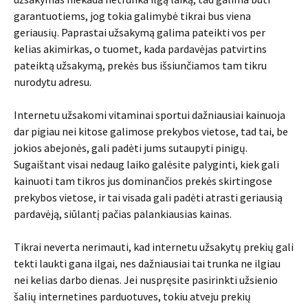
garantuotiems, jog tokia galimybė tikrai bus viena
geriausių. Paprastai užsakymą galima pateikti vos per
kelias akimirkas, o tuomet, kada pardavėjas patvirtins
pateiktą užsakymą, prekės bus išsiunčiamos tam tikru
nurodytu adresu.
Internetu užsakomi vitaminai sportui dažniausiai kainuoja
dar pigiau nei kitose galimose prekybos vietose, tad tai, be
jokios abejonės, gali padėti jums sutaupyti pinigų.
Sugaištant visai nedaug laiko galėsite palyginti, kiek gali
kainuoti tam tikros jus dominančios prekės skirtingose
prekybos vietose, ir tai visada gali padėti atrasti geriausią
pardavėją, siūlantį pačias palankiausias kainas.
Tikrai neverta nerimauti, kad internetu užsakytų prekių gali
tekti laukti gana ilgai, nes dažniausiai tai trunka ne ilgiau
nei kelias darbo dienas. Jei nuspręsite pasirinkti užsienio
šalių internetines parduotuves, tokiu atveju prekių