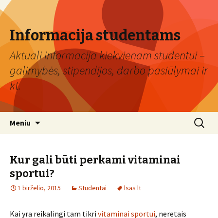
Informacija studentams
Aktuali informacija kiekvienam studentui –
galimybės, stipendijos, darbo pasiūlymai ir
kt.
Eiti
Ieškoti:
Meniu
prie
turinio
Kur gali būti perkami vitaminai
sportui?
1 birželio, 2015
Studentai
lsas lt
Kai yra reikalingi tam tikri
vitaminai sportui
, neretais