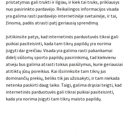
pristatymas gali trukti ir ilgiau, ir kiek tai truks, priklausys
nuo pasirinkto pardavėjo. Reikalingos informacijos visada
yra galima rasti pardavėjo internetinėje svetainėje, ir tai,
žinoma, padės atrasti patį geriausią sprendimą.
Įsitikinsite patys, kad internetinės parduotuvės tikrai gali
puikiai pasiteisinti, kada tam tikrų papildų yra norima
įsigyti dar greičiau. Visada yra galima rasti pakankamai
didelį siūlomų sporto papildų pasirinkimą, tad kiekvienu
atveju bus galima atrasti tokius pasiūlymus, kurie geriausiai
atitiktų jūsų poreikius. Kai išsirinksite tam tikrų jus
dominančių prekių, beliks tik jas užsisakyti, ir tam niekada
netenka paskirti daug laiko. Taigi, galima drąsiai teigti, kad
internetinės parduotuvės gali tikrai puikiai pasiteisinti,
kada yra norima įsigyti tam tikrų maisto papildų.