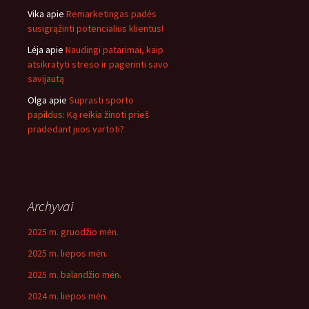
Vika
apie
Remarketingas padės
susigrąžinti potencialius klientus!
Lėja
apie
Naudingi patarimai, kaip
atsikratyti streso ir pagerinti savo
savijautą
Olga
apie
Suprasti sporto
papildus: Ką reikia žinoti prieš
pradedant juos vartoti?
Archyvai
2025 m. gruodžio mėn.
2025 m. liepos mėn.
2025 m. balandžio mėn.
2024 m. liepos mėn.