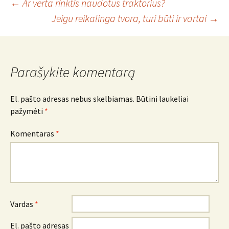
Įrašo
←
Ar verta rinktis naudotus traktorius?
Jeigu reikalinga tvora, turi būti ir vartai
→
navigacija
Parašykite komentarą
El. pašto adresas nebus skelbiamas.
Būtini laukeliai
pažymėti
*
Komentaras
*
Vardas
*
El. pašto adresas