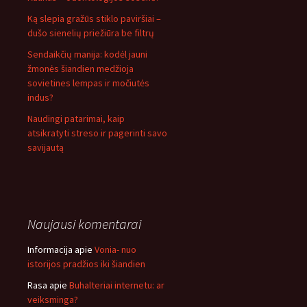
Ką slepia gražūs stiklo paviršiai –
dušo sienelių priežiūra be filtrų
Sendaikčių manija: kodėl jauni
žmonės šiandien medžioja
sovietines lempas ir močiutės
indus?
Naudingi patarimai, kaip
atsikratyti streso ir pagerinti savo
savijautą
Naujausi komentarai
Informacija
apie
Vonia- nuo
istorijos pradžios iki šiandien
Rasa
apie
Buhalteriai internetu: ar
veiksminga?