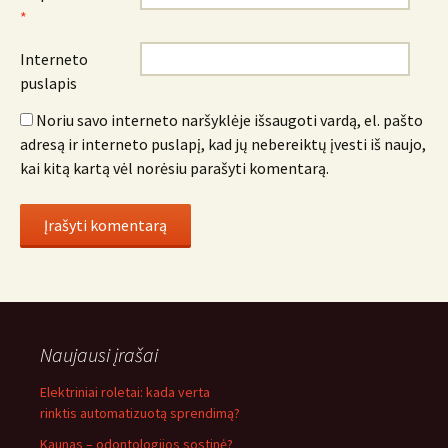
*
Interneto
puslapis
Noriu savo interneto naršyklėje išsaugoti vardą, el. pašto
adresą ir interneto puslapį, kad jų nebereiktų įvesti iš naujo,
kai kitą kartą vėl norėsiu parašyti komentarą.
Naujausi įrašai
Elektriniai roletai: kada verta
rinktis automatizuotą sprendimą?
Kaunas – odontologijos sostinė?