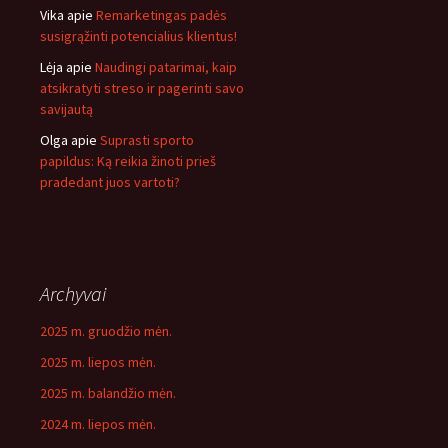
Vika
apie
Remarketingas padės
susigrąžinti potencialius klientus!
Lėja
apie
Naudingi patarimai, kaip
atsikratyti streso ir pagerinti savo
savijautą
Olga
apie
Suprasti sporto
papildus: Ką reikia žinoti prieš
pradedant juos vartoti?
Archyvai
2025 m. gruodžio mėn.
2025 m. liepos mėn.
2025 m. balandžio mėn.
2024 m. liepos mėn.