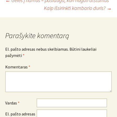
Įrašo
←
Gėlės į namus – paslauga, kuri nugali atstumus
Kaip išsirinkti kambario duris?
→
navigacija
Parašykite komentarą
El. pašto adresas nebus skelbiamas.
Būtini laukeliai
pažymėti
*
Komentaras
*
Vardas
*
El. pašto adresas