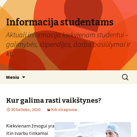
Informacija studentams
Aktuali informacija kiekvienam studentui –
galimybės, stipendijos, darbo pasiūlymai ir
kt.
Eiti
Ieškoti:
Meniu
prie
turinio
Kur galima rasti vaikštynes?
30 birželio, 2020
Kiti straipsniai
Kiekvienam žmogui yra
itin svarbu tinkamai