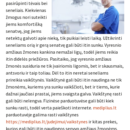
pasirūpinti tėvais bei
seneliais. Kiekvienas
žmogus nori suteikti
jiems komfortišką
senatvę, jog jiems
netektų galvoti apie nieką, tik puikiai leisti laiką. Užtikrinti
seneliams orią ir gerą senatvę gali būti itin sunku. Vyresnio
amžiaus žmones kankina nemažai ligų, todėl jiems reikia
itin didelės priežiūros. Pasitaiko, jog vyresnio amžiaus
žmonės susiduria ne tik įvairiomis ligomis, bet ir skausmais,
antsvoriu ir taip toliau. Dėl to itin neretai seneliams
prireikia vaikštynės. Vaikštynė gali būti itin naudinga ne tik
žmonėms, kuriems yra sunku vaikščioti, bet ir tiems, kurie
dažnai jaučiasi prastai, jiems svaigsta galva. Vaikštynę rasti
gali būti nelengva. Fizinėse parduotuvėse gali būti kiek
sunku rasti, todėl verta paieškoti internete.
mediplius.lt
parduotuvėje galima rasti vaikštynes
https://mediplius.lt/judejimui/vaikstynes
ir kitas prekes,
kurios gali būti itin naudingos senyvo amžiaus žmonėms.