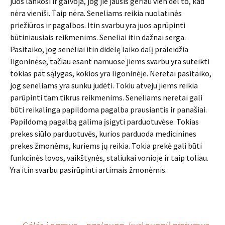
juos lankosi ir galvoja, jog jie jausis geriau vien dėl to, kad
nėra vieniši. Taip nėra. Seneliams reikia nuolatinės
priežiūros ir pagalbos. Itin svarbu yra juos aprūpinti
būtiniausiais reikmenims. Seneliai itin dažnai serga.
Pasitaiko, jog seneliai itin didelę laiko dalį praleidžia
ligoninėse, tačiau esant namuose jiems svarbu yra suteikti
tokias pat sąlygas, kokios yra ligoninėje. Neretai pasitaiko,
jog seneliams yra sunku judėti. Tokiu atveju jiems reikia
parūpinti tam tikrus reikmenims. Seneliams neretai gali
būti reikalinga papildoma pagalba prausiantis ir panašiai.
Papildomą pagalbą galima įsigyti parduotuvėse. Tokias
prekes siūlo parduotuvės, kurios parduoda medicinines
prekes žmonėms, kuriems jų reikia. Tokia prekė gali būti
funkcinės lovos, vaikštynės, staliukai vonioje ir taip toliau.
Yra itin svarbu pasirūpinti artimais žmonėmis.