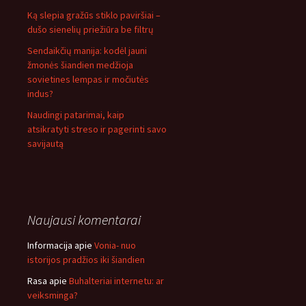
Ką slepia gražūs stiklo paviršiai –
dušo sienelių priežiūra be filtrų
Sendaikčių manija: kodėl jauni
žmonės šiandien medžioja
sovietines lempas ir močiutės
indus?
Naudingi patarimai, kaip
atsikratyti streso ir pagerinti savo
savijautą
Naujausi komentarai
Informacija
apie
Vonia- nuo
istorijos pradžios iki šiandien
Rasa
apie
Buhalteriai internetu: ar
veiksminga?