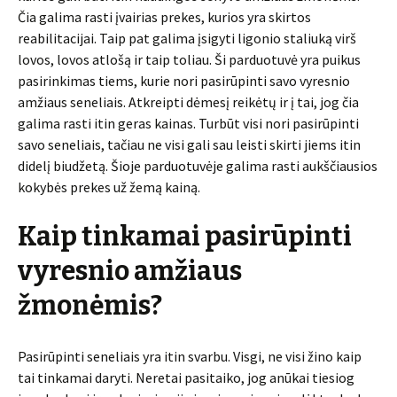
Čia galima rasti įvairias prekes, kurios yra skirtos
reabilitacijai. Taip pat galima įsigyti ligonio staliuką virš
lovos, lovos atlošą ir taip toliau. Ši parduotuvė yra puikus
pasirinkimas tiems, kurie nori pasirūpinti savo vyresnio
amžiaus seneliais. Atkreipti dėmesį reikėtų ir į tai, jog čia
galima rasti itin geras kainas. Turbūt visi nori pasirūpinti
savo seneliais, tačiau ne visi gali sau leisti skirti jiems itin
didelį biudžetą. Šioje parduotuvėje galima rasti aukščiausios
kokybės prekes už žemą kainą.
Kaip tinkamai pasirūpinti
vyresnio amžiaus
žmonėmis?
Pasirūpinti seneliais yra itin svarbu. Visgi, ne visi žino kaip
tai tinkamai daryti. Neretai pasitaiko, jog anūkai tiesiog