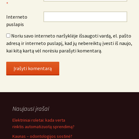
*
Interneto
puslapis
Noriu savo interneto naršyklėje išsaugoti vardą, el. pašto
adresą ir interneto puslapį, kad jų nebereiktų įvesti iš naujo,
kai kitą kartą vėl norėsiu parašyti komentarą.
Naujausi įrašai
Elektriniai roletai: kada verta
rinktis automatizuotą sprendimą?
Kaunas – odontologijos sostinė?