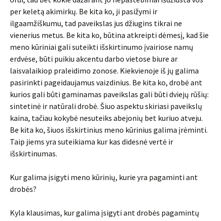
per keletą akimirkų. Be kita ko, ji pasižymi ir
ilgaamžiškumu, tad paveikslas jus džiugins tikrai ne
vienerius metus. Be kita ko, būtina atkreipti dėmesį, kad šie
meno kūriniai gali suteikti išskirtinumo įvairiose namų
erdvėse, būti puikiu akcentu darbo vietose biure ar
laisvalaikiop praleidimo zonose. Kiekvienoje iš jų galima
pasirinkti pageidaujamus vaizdinius. Be kita ko, drobė ant
kurios gali būti gaminamas paveikslas gali būti dviejų rūšių:
sintetinė ir natūrali drobė. Šiuo aspektu skiriasi paveikslų
kaina, tačiau kokybė nesuteiks abejonių bet kuriuo atveju.
Be kita ko, šiuos išskirtinius meno kūrinius galima įrėminti.
Taip jiems yra suteikiama kur kas didesnė vertė ir
išskirtinumas.
Kur galima įsigyti meno kūrinių, kurie yra pagaminti ant
drobės?
Kyla klausimas, kur galima įsigyti ant drobės pagamintų