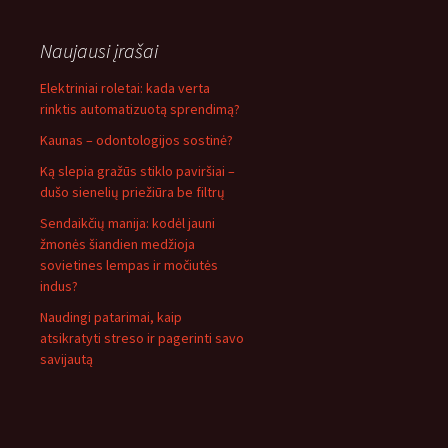
Naujausi įrašai
Elektriniai roletai: kada verta
rinktis automatizuotą sprendimą?
Kaunas – odontologijos sostinė?
Ką slepia gražūs stiklo paviršiai –
dušo sienelių priežiūra be filtrų
Sendaikčių manija: kodėl jauni
žmonės šiandien medžioja
sovietines lempas ir močiutės
indus?
Naudingi patarimai, kaip
atsikratyti streso ir pagerinti savo
savijautą