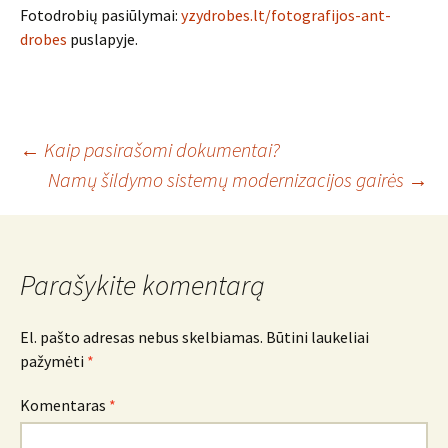
Fotodrobių pasiūlymai:
yzydrobes.lt/fotografijos-ant-
drobes
puslapyje.
Įrašo
←
Kaip pasirašomi dokumentai?
Namų šildymo sistemų modernizacijos gairės
→
navigacija
Parašykite komentarą
El. pašto adresas nebus skelbiamas.
Būtini laukeliai
pažymėti
*
Komentaras
*