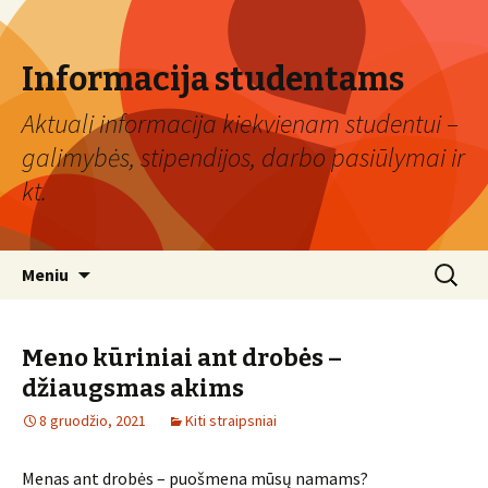
Informacija studentams
Aktuali informacija kiekvienam studentui –
galimybės, stipendijos, darbo pasiūlymai ir
kt.
Eiti
Ieškoti:
Meniu
prie
turinio
Meno kūriniai ant drobės –
džiaugsmas akims
8 gruodžio, 2021
Kiti straipsniai
Menas ant drobės – puošmena mūsų namams?