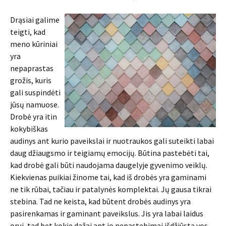
Drąsiai galime
teigti, kad
meno kūriniai
yra
nepaprastas
grožis, kuris
gali suspindėti
jūsų namuose.
Drobė yra itin
kokybiškas
audinys ant kurio paveikslai ir nuotraukos gali suteikti labai
daug džiaugsmo ir teigiamų emocijų. Būtina pastebėti tai,
kad drobė gali būti naudojama daugelyje gyvenimo veiklų.
Kiekvienas puikiai žinome tai, kad iš drobės yra gaminami
ne tik rūbai, tačiau ir patalynės komplektai. Jų gausa tikrai
stebina. Tad ne keista, kad būtent drobės audinys yra
pasirenkamas ir gaminant paveikslus. Jis yra labai laidus
orui, tad bet kokie dažai ant jo nepastebimai išdžiūsta vos