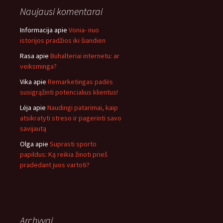
Naujausi komentarai
Informacija
apie
Vonia- nuo
istorijos pradžios iki šiandien
Rasa
apie
Buhalteriai internetu: ar
veiksminga?
Vika
apie
Remarketingas padės
susigrąžinti potencialius klientus!
Lėja
apie
Naudingi patarimai, kaip
atsikratyti streso ir pagerinti savo
savijautą
Olga
apie
Suprasti sporto
papildus: Ką reikia žinoti prieš
pradedant juos vartoti?
Archyvai