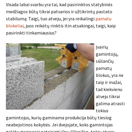
Visada labai svarbu yra tai, kad pasirinktos statybinės
medžiagos būtų tikrai patvarios ir užtikrintų pastato
stabilumą. Taigi, tuo atveju, jei yra reikalingi
pamatu
blokeliai
, juos reikėtų rinktis itin atsakingai, taigi, kaip
pasirinkti tinkamiausius?
Įvairių
gamintojų,
siūlančių
pamatų
blokus, yra ne
taip ir mažai,
tad kiekvienu
atveju tikrai
galima atrasti
tokius
gamintojus, kurių gaminama produkcija būtų tiesiog
neabejotinos kokybės. Jei dvejojate, koks gamintojas
galėtų geriausiai pateisinti jūsų lūkesčius, tokiu atveju