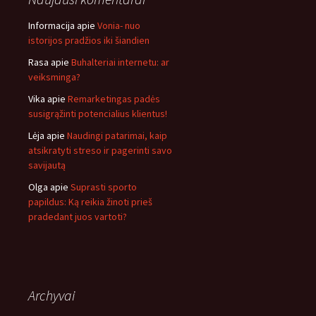
Informacija
apie
Vonia- nuo
istorijos pradžios iki šiandien
Rasa
apie
Buhalteriai internetu: ar
veiksminga?
Vika
apie
Remarketingas padės
susigrąžinti potencialius klientus!
Lėja
apie
Naudingi patarimai, kaip
atsikratyti streso ir pagerinti savo
savijautą
Olga
apie
Suprasti sporto
papildus: Ką reikia žinoti prieš
pradedant juos vartoti?
Archyvai