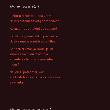
Naujausi įrašai
Elektriniai roletai: kada verta
rinktis automatizuotą sprendimą?
Kaunas – odontologijos sostinė?
Ką slepia gražūs stiklo paviršiai –
dušo sienelių priežiūra be filtrų
Sendaikčių manija: kodėl jauni
žmonės šiandien medžioja
sovietines lempas ir močiutės
indus?
Naudingi patarimai, kaip
atsikratyti streso ir pagerinti savo
savijautą
Naujausi komentarai