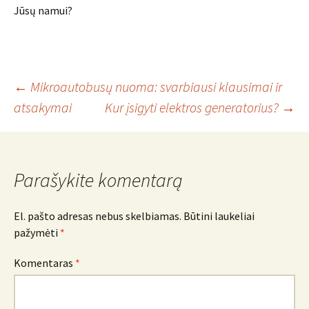
Jūsų namui?
Įrašo
←
Mikroautobusų nuoma: svarbiausi klausimai ir
atsakymai
Kur įsigyti elektros generatorius?
→
navigacija
Parašykite komentarą
El. pašto adresas nebus skelbiamas.
Būtini laukeliai
pažymėti
*
Komentaras
*