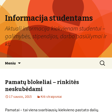
Informacija studentams
Aktuali informacija kiekvienam studentui –
galimybės, stipendijos, darbo pasiūlymai ir
kt.
Eiti
Ieškoti:
Meniu
prie
turinio
Pamatų blokeliai – rinkitės
neskubėdami
17 sausio, 2015
Kiti straipsniai
Pamatai – tai viena svarbiausių kiekvieno pastato dalių.