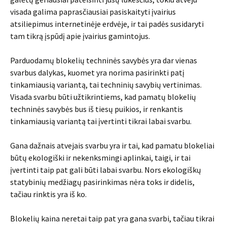
visada galima paprasčiausiai pasiskaityti įvairius
atsiliepimus internetinėje erdvėje, ir tai padės susidaryti
tam tikrą įspūdį apie įvairius gamintojus.
Parduodamų blokelių techninės savybės yra dar vienas
svarbus dalykas, kuomet yra norima pasirinkti patį
tinkamiausią variantą, tai techninių savybių vertinimas.
Visada svarbu būti užtikrintiems, kad pamatų blokelių
techninės savybės bus iš tiesų puikios, ir renkantis
tinkamiausią variantą tai įvertinti tikrai labai svarbu.
Gana dažnais atvejais svarbu yra ir tai, kad pamatu blokeliai
būtų ekologiški ir nekenksmingi aplinkai, taigi, ir tai
įvertinti taip pat gali būti labai svarbu. Nors ekologiškų
statybinių medžiagų pasirinkimas nėra toks ir didelis,
tačiau rinktis yra iš ko.
Blokelių kaina neretai taip pat yra gana svarbi, tačiau tikrai