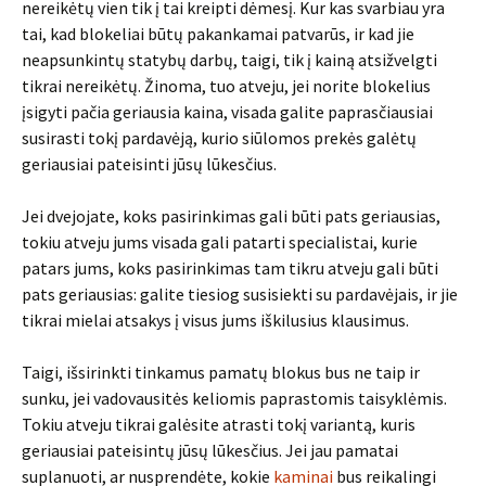
nereikėtų vien tik į tai kreipti dėmesį. Kur kas svarbiau yra
tai, kad blokeliai būtų pakankamai patvarūs, ir kad jie
neapsunkintų statybų darbų, taigi, tik į kainą atsižvelgti
tikrai nereikėtų. Žinoma, tuo atveju, jei norite blokelius
įsigyti pačia geriausia kaina, visada galite paprasčiausiai
susirasti tokį pardavėją, kurio siūlomos prekės galėtų
geriausiai pateisinti jūsų lūkesčius.
Jei dvejojate, koks pasirinkimas gali būti pats geriausias,
tokiu atveju jums visada gali patarti specialistai, kurie
patars jums, koks pasirinkimas tam tikru atveju gali būti
pats geriausias: galite tiesiog susisiekti su pardavėjais, ir jie
tikrai mielai atsakys į visus jums iškilusius klausimus.
Taigi, išsirinkti tinkamus pamatų blokus bus ne taip ir
sunku, jei vadovausitės keliomis paprastomis taisyklėmis.
Tokiu atveju tikrai galėsite atrasti tokį variantą, kuris
geriausiai pateisintų jūsų lūkesčius. Jei jau pamatai
suplanuoti, ar nusprendėte, kokie
kaminai
bus reikalingi