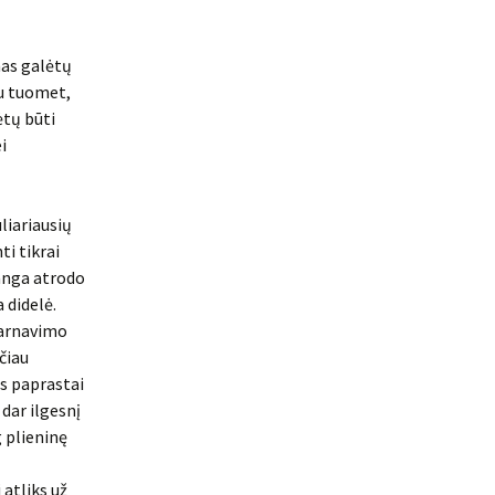
mas galėtų
au tuomet,
tų būti
i
liariausių
ti tikrai
danga atrodo
a didelė.
tarnavimo
čiau
s paprastai
dar ilgesnį
g plieninę
 atliks už