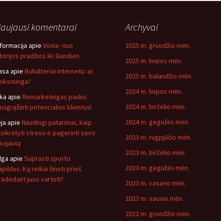
aujausi komentarai
Archyvai
nformacija
apie
Vonia- nuo
2025 m. gruodžio mėn.
storijos pradžios iki šiandien
2025 m. liepos mėn.
asa
apie
Buhalteriai internetu: ar
2025 m. balandžio mėn.
eiksminga?
2024 m. liepos mėn.
ika
apie
Remarketingas padės
2024 m. birželio mėn.
usigrąžinti potencialius klientus!
2024 m. gegužės mėn.
ėja
apie
Naudingi patarimai, kaip
tsikratyti streso ir pagerinti savo
2023 m. rugpjūčio mėn.
avijautą
2023 m. birželio mėn.
lga
apie
Suprasti sporto
2023 m. gegužės mėn.
pildus: Ką reikia žinoti prieš
radedant juos vartoti?
2023 m. vasario mėn.
2023 m. sausio mėn.
2022 m. gruodžio mėn.