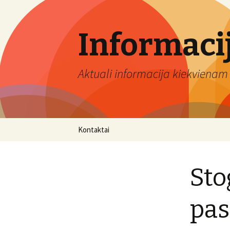
Informaci
Aktuali informacija kiekvienam 
Eiti
Kontaktai
prie
turinio
Sto
pas