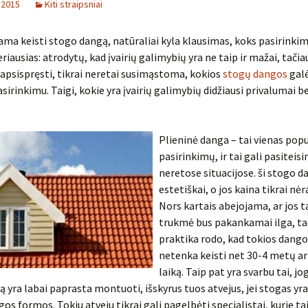
 2015
Kiti straipsniai
ama keisti stogo dangą, natūraliai kyla klausimas, koks pasirinki
eriausias: atrodytų, kad įvairių galimybių yra ne taip ir mažai, tači
apsispręsti, tikrai neretai susimąstoma, kokios
stogų dangos
galė
sirinkimu. Taigi, kokie yra įvairių galimybių didžiausi privalumai be
Plieninė danga – tai vienas popu
pasirinkimų, ir tai gali pasiteisin
neretose situacijose. ši stogo 
estetiškai, o jos kaina tikrai nėr
Nors kartais abejojama, ar jos 
trukmė bus pakankamai ilga, ta
praktika rodo, kad tokios dango
netenka keisti net 30-4 metų ar 
laiką. Taip pat yra svarbu tai, jo
 yra labai paprasta montuoti, išskyrus tuos atvejus, jei stogas yra
os formos. Tokiu atveju tikrai gali pagelbėti specialistai, kurie tai