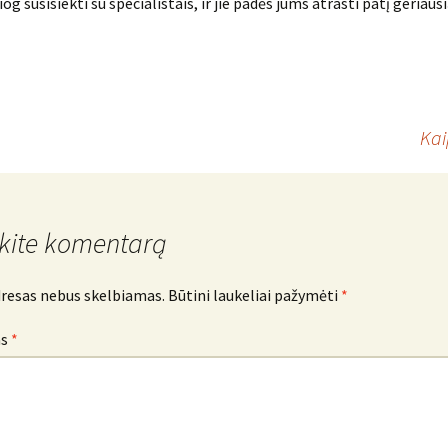
og susisiekti su specialistais, ir jie padės jums atrasti patį geriaus
Kai
kite komentarą
dresas nebus skelbiamas.
Būtini laukeliai pažymėti
*
as
*