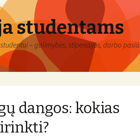
ja studentams
studentui – galimybės, stipendijos, darbo pasiūl
gų dangos: kokias
irinkti?