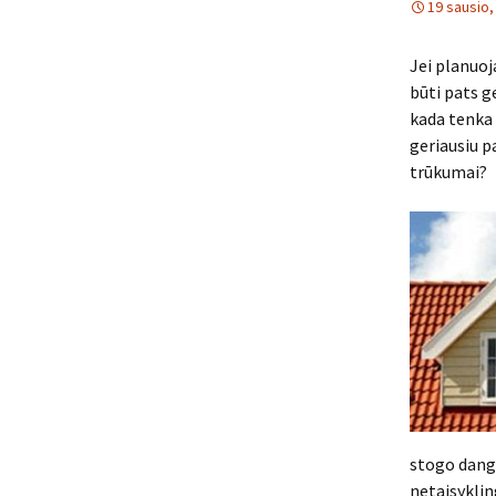
19 sausio,
Jei planuoj
būti pats g
kada tenka 
geriausiu pa
trūkumai?
stogo dangą
netaisykling