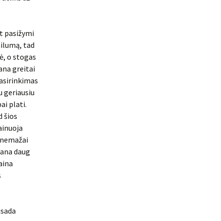
at pasižymi
šilumą, tad
ė, o stogas
ana greitai
pasirinkimas
u geriausiu
ai plati.
d šios
ainuoja
i nemažai
gana daug
aina
s
isada