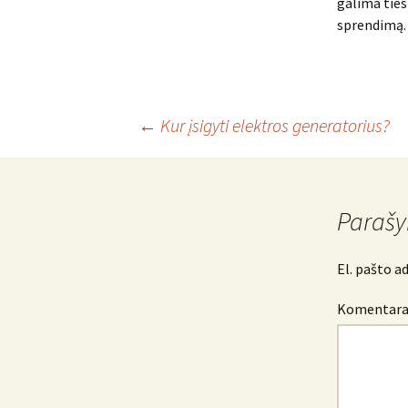
galima tiesi
sprendimą.
Įrašo
←
Kur įsigyti elektros generatorius?
navigacija
Parašy
El. pašto a
Komentar