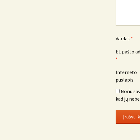
Vardas
*
El. pašto a
*
Interneto
puslapis
Noriu sav
kad jų nebe