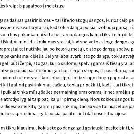
ikės kreiptis pagalbos į meistrus.
gana dažnas pasirinkimas – tai šiferio stogų dangos, kurios taip p
avybėmis. svarbu yra tai, kad tokia danga puikiai izoliuoja garsą ir 
ada bus pakankamai šilta bei ramu. dangos kaina tikrai nėra didel
tiškai. Vienintelis trūkumas yra tai, kad spalvotos stogo dangos g
aprastai tai nutinka jau po kelerių metų), o stogo dangų spalvų 
ra pakankamai didelis. Jei yra labai svarbi stogo danga, tokiu atvej
 gali būti čerpių stogas, kurio siūlomų spalvų gama iš tiesų yra lab
u atveju puikiu pasirinkimu gali būti čerpių stogas, ir pastebima, ka
avimo trukmė yra tikrai labai ilga. Tokia stogo danga paprastai k
 kiti galimi pasirinkimai, tačiau, tenka pripažinti, kad ji turi tikra
ji puikiai tinka mūsų šalies permainingiems orams, ir net praėjus 
 atrodys lygiai taip pat, kaip ir pirmą dieną. Nors tokios dangos k
ra didesnė nei kitų galimų pasirinkimų, tačiau visa tai nustelbia jo
 ir toks sprendimas gali puikiai pasiteisinti dažnose situacijose.
tam tikrų klausimų, kokia stogo danga gali geriausiai pasiteisinti, v