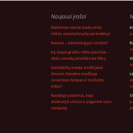
Naujausi įrašai
N
Elektriniai roletai: kada verta
I
rinktis automatizuotą sprendimą?
i
Kaunas – odontologijos sostinė?
R
v
Ką slepia gražūs stiklo paviršiai –
dušo sienelių priežiūra be filtrų
V
s
Sendaikčių manija: kodėl jauni
žmonės šiandien medžioja
L
sovietines lempas ir močiutės
a
indus?
s
Naudingi patarimai, kaip
O
atsikratyti streso ir pagerinti savo
pa
savijautą
p