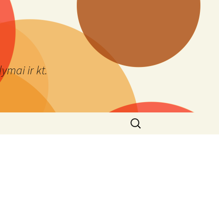
ymai ir kt.
Ieškoti: