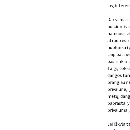
jus, ir tere
Dar vienas 
puikiomis s
namuose vis
atrodo este
nublunka (p
taip pat nė
pasirinkimu
Taigi, toki
dangos tarn
brangiau nei
privalumų: 
metų, danga
paprastai y
privalumai,
Jei iškyla 