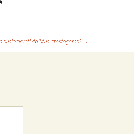
ią
p susipakuoti daiktus atostogoms?
→