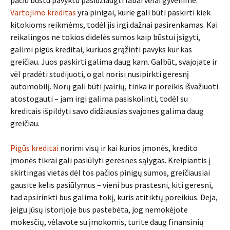
pačiu būstu pavyktu pasidžiaugti labai vėlai gyvenime.
Vartojimo kreditas
yra pinigai, kurie gali būti paskirti kiek
kitokioms reikmėms, todėl jis irgi dažnai pasirenkamas. Kai
reikalingos ne tokios didelės sumos kaip būstui įsigyti,
galimi pigūs kreditai, kuriuos grąžinti pavyks kur kas
greičiau. Juos paskirti galima daug kam. Galbūt, svajojate ir
vėl pradėti studijuoti, o gal norisi nusipirkti geresnį
automobilį. Norų gali būti įvairių, tinka ir poreikis išvažiuoti
atostogauti – jam irgi galima pasiskolinti, todėl su
kreditais išpildyti savo didžiausias svajones galima daug
greičiau.
Pigūs kreditai
norimi visų ir kai kurios įmonės, kredito
įmonės tikrai gali pasiūlyti geresnes sąlygas. Kreipiantis į
skirtingas vietas dėl tos pačios pinigų sumos, greičiausiai
gausite kelis pasiūlymus – vieni bus prastesni, kiti geresni,
tad apsirinkti bus galima tokį, kuris atitiktų poreikius. Deja,
jeigu jūsų istorijoje bus pastebėta, jog nemokėjote
mokesčių, vėlavote su įmokomis, turite daug finansinių