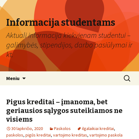
Informacija studentams
Aktuali informacija kiekvienam studentui –
galimybės, stipendijos, darbo pasiūlymai ir
kt.
Eiti
Ieškoti:
Meniu
prie
turinio
Pigus kreditai – įmanoma, bet
geriausios sąlygos suteikiamos ne
visiems
30 lapkričio, 2020
Paskolos
ilgalaikiai kreditai
,
paskolos
,
pigūs kreditai
,
vartojimo kreditas
,
vartojimo paskola