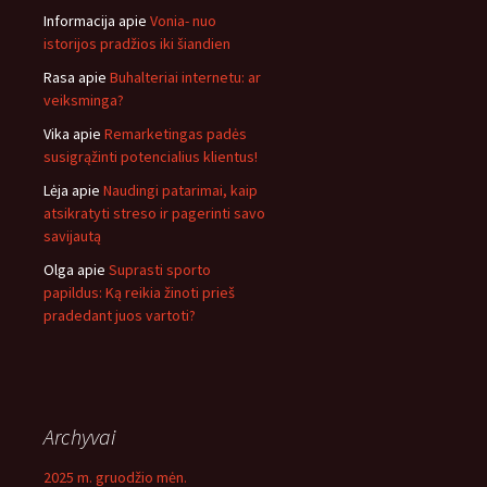
Informacija
apie
Vonia- nuo
istorijos pradžios iki šiandien
Rasa
apie
Buhalteriai internetu: ar
veiksminga?
Vika
apie
Remarketingas padės
susigrąžinti potencialius klientus!
Lėja
apie
Naudingi patarimai, kaip
atsikratyti streso ir pagerinti savo
savijautą
Olga
apie
Suprasti sporto
papildus: Ką reikia žinoti prieš
pradedant juos vartoti?
Archyvai
2025 m. gruodžio mėn.