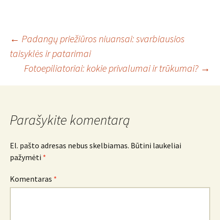
Įrašo
←
Padangų priežiūros niuansai: svarbiausios
taisyklės ir patarimai
Fotoepiliatoriai: kokie privalumai ir trūkumai?
→
navigacija
Parašykite komentarą
El. pašto adresas nebus skelbiamas.
Būtini laukeliai
pažymėti
*
Komentaras
*