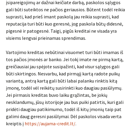
įsipareigojimų ar dažnai keičiate darbą, paskolos sąlygos
gali būti suteiktos ne pačios geriausios. Būtent todėl reikia
suprasti, kad prieš imant paskolą jau reikia suprasti, kad
reputacija turi būti kuo geresnė, jog paskola būtų didesnė,
pigesnė ir patogesnė. Taigi, pigūs kreditai ne visada yra
visiems lengvai prieinamas sprendimas.
Vartojimo kreditas nebūtinai visuomet turi būti imamas iš
tos pačios įmonės ar banko. Jei tokį imate ne pirmą kartą,
greičiausiai jau spėjote susipažinti, kad visur sąlygos gali
būti skirtingos. Nesvarbu, kad pirmąjį kartą radote puikų
variantą, antrą kartą gali būti labai palanku rinktis kitą
įmonę, todėl vėl reikėtų susirinkti kuo daugiau pasiūlymų.
Jei pirmasis kreditas buvo laiku grąžintas, be jokių
nesklandumų, jūsų istorijoje jau bus puiki patirtis, kuri gali
pridėti daugiau patikimumo, todėl iš kitų įmonių taip pat
galimi daug geresni pasiūlymai. Dėl paskolos visada verta
kreiptis į
https://aujama-credit.lt/
.