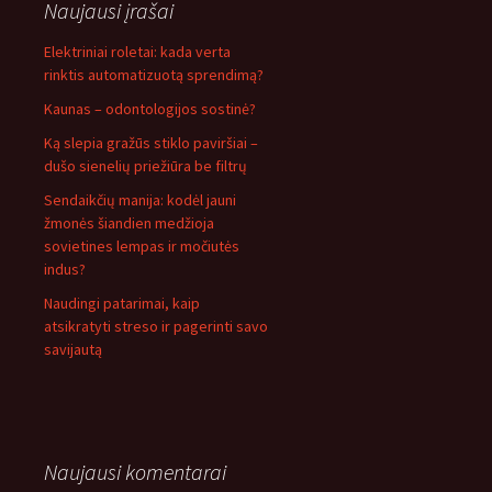
Naujausi įrašai
Elektriniai roletai: kada verta
rinktis automatizuotą sprendimą?
Kaunas – odontologijos sostinė?
Ką slepia gražūs stiklo paviršiai –
dušo sienelių priežiūra be filtrų
Sendaikčių manija: kodėl jauni
žmonės šiandien medžioja
sovietines lempas ir močiutės
indus?
Naudingi patarimai, kaip
atsikratyti streso ir pagerinti savo
savijautą
Naujausi komentarai