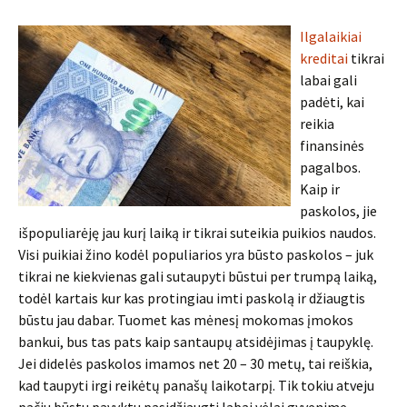
Ilgalaikiai
kreditai
tikrai
labai gali
padėti, kai
reikia
finansinės
pagalbos.
Kaip ir
paskolos, jie
išpopuliarėję jau kurį laiką ir tikrai suteikia puikios naudos.
Visi puikiai žino kodėl populiarios yra būsto paskolos – juk
tikrai ne kiekvienas gali sutaupyti būstui per trumpą laiką,
todėl kartais kur kas protingiau imti paskolą ir džiaugtis
būstu jau dabar. Tuomet kas mėnesį mokomas įmokos
bankui, bus tas pats kaip santaupų atsidėjimas į taupyklę.
Jei didelės paskolos imamos net 20 – 30 metų, tai reiškia,
kad taupyti irgi reikėtų panašų laikotarpį. Tik tokiu atveju