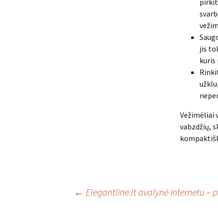
pirki
svarb
vežim
Saugo
jis t
kuris
Rinki
užklu
neper
Vežimėliai 
vabzdžių, s
kompaktišk
Įrašo
←
Elegantline.lt avalynė internetu 