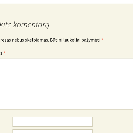
kite komentarą
dresas nebus skelbiamas.
Būtini laukeliai pažymėti
*
as
*