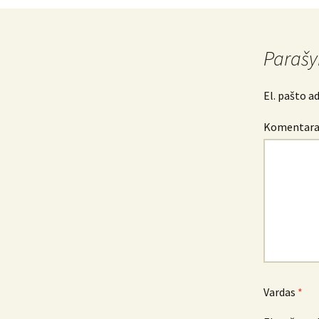
navigacija
Parašy
El. pašto a
Komentar
Vardas
*