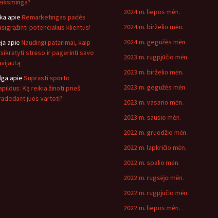
eiksminga?
2024 m. liepos mėn.
ika
apie
Remarketingas padės
2024 m. birželio mėn.
usigrąžinti potencialius klientus!
2024 m. gegužės mėn.
ėja
apie
Naudingi patarimai, kaip
tsikratyti streso ir pagerinti savo
2023 m. rugpjūčio mėn.
avijautą
2023 m. birželio mėn.
lga
apie
Suprasti sporto
2023 m. gegužės mėn.
pildus: Ką reikia žinoti prieš
radedant juos vartoti?
2023 m. vasario mėn.
2023 m. sausio mėn.
2022 m. gruodžio mėn.
2022 m. lapkričio mėn.
2022 m. spalio mėn.
2022 m. rugsėjo mėn.
2022 m. rugpjūčio mėn.
2022 m. liepos mėn.