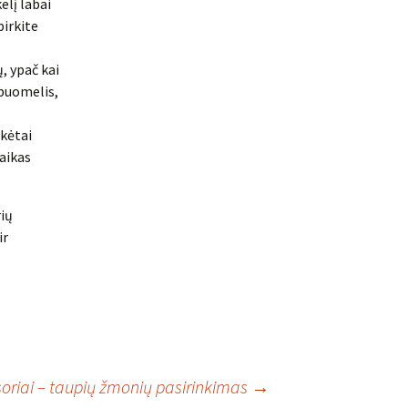
elį labai
pirkite
ų, ypač kai
a buomelis,
ikėtai
vaikas
rių
ir
riai – taupių žmonių pasirinkimas
→