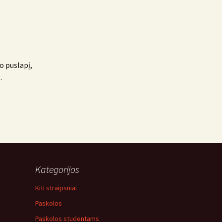
o puslapį,
.
Kategorijos
Kiti straipsniai
Paskolos
Paskolos studentams