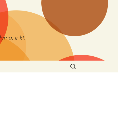
ymai ir kt.
Ieškoti: