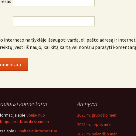
dresas
o interneto naršyklėje išsaugoti vardą, el. pašto adresą ir internet
reiktų įvesti iš naujo, kai kitą kartą vėl norėsiu parašyti komentarą
aujausi komentarai
Archyvai
nformacija
apie
Vonia- nuo
2025 m. gruodžio mėn.
storijos pradžios iki šiandien
2025 m. liepos mėn.
asa
apie
Buhalteriai internetu: ar
2025 m. balandžio mėn.