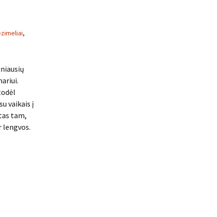
zimeliai
,
iniausių
ariui.
todėl
su vaikais į
rtas tam,
r lengvos.