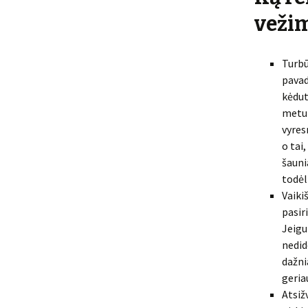
vežim
Turbū
pavad
kėdut
metu 
vyres
o tai
šauni
todėl
Vaiki
pasir
Jeigu
nedid
dažni
geria
Atsiž