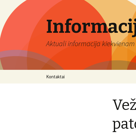
Informaci
Aktuali informacija kiekvienam 
Eiti
Kontaktai
prie
turinio
Vež
pat