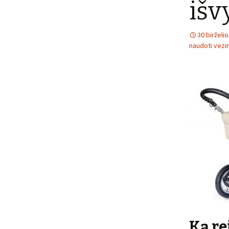
iš
30 birželi
naudoti vezim
Ką re