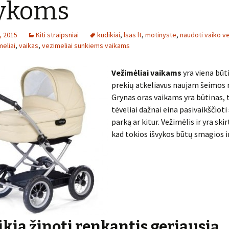
vykoms
o, 2015
Kiti straipsniai
kudikiai
,
lsas lt
,
motinyste
,
naudoti vaiko ve
eliai
,
vaikas
,
vezimeliai sunkiems vaikams
Vežimėliai vaikams
yra viena būt
prekių atkeliavus naujam šeimos n
Grynas oras vaikams yra būtinas, 
tėveliai dažnai eina pasivaikščioti 
parką ar kitur. Vežimėlis ir yra ski
kad tokios išvykos būtų smagios i
ikia žinoti renkantis geriausią