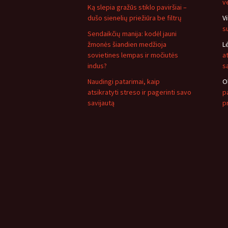
v
Ką slepia gražūs stiklo paviršiai –
dušo sienelių priežiūra be filtrų
V
s
Sendaikčių manija: kodėl jauni
žmonės šiandien medžioja
L
sovietines lempas ir močiutės
a
indus?
s
Naudingi patarimai, kaip
O
atsikratyti streso ir pagerinti savo
pa
savijautą
p