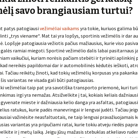
ėlį savo brangiausiam turtui?
t patys patogiausi
vežimėliai vaikams
yra tokie, kuriuos galima b
inti „trys viename“. Mat tai yra lopšys, sportinis vežimėlis ir dar 
ė. Lopšyje patogiausia vežiotis pačius mažiausius, kurie viso pasiv
galės ramiai miegoti. Sportinė vežimėlio dalis labai pasitarnaus j
niam vaikučiui, kuriam norėsis pačiam stebėti ir tyrinėti aplinkinį p
, kad nereikės papildomai dar ir automobilinės kėdutės ieškoti, atr
ai. Tačiau reikėtų žinoti, kad tokių vežimėlių korpusas yra pakank
 šis variantas ne visada gali būti patogiausias.
ški vežimėliai taip pat yra savotiška transporto priemonė, kuri turi 
inkimas irgi yra nemažas. Atsižvelkite į tai, kokiais keliais dažniausi
 gyvenate mieste ir dažniausia kelio danga yra asfaltas, patogiausi
elius ratukus, kurie padės manevringai ir lengvai judėti. Tačiau jeig
ausiai važinėsite neasfaltuotais, ne taip lengvai pravažiuojamais ke
usias variantas yra pripučiami ratai, kurie tokiu atveju riedės papra
velkite ir į metų laiką. Jeigu jūsų mažasis stebuklas atkeliavo ruden