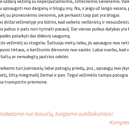
te uždarą vežimą su neperpučiamomis, šiltesnėmis sienelėmis. Vaik
u apsaugoti nuo darganų ir blogų orų. Na, o jeigu už lango vasara, 
ėlį su plonesnėmis sienomis, juk perkaisti taip pat yra blogai.
s diržai vežimėlyje yra būtini, kad vaikelis neiškristų ir nesusižeist
oks judrus ir pats nori tyrinėti pasaulį. Dar vienas puikus dalykas yr
 padės palaikyti dar didesnį saugumą.
tės vežimėlį su stogeliu. Šaltuoju metų laiku, jis apsaugos nuo net
pusio lietaus, o karštomis dienomis nuo saulės. Labai svarbu, kad 
šaltų ar nenudegtų jautrios odelės.
vaikams turi įvairiausių labai patogių priedų, pvz., apsaugų nuo įky
kėtį, šiltą miegmaišį žiemai ir pan. Tegul vežimėlis tampa patogia 
a transporto priemone.
– pradedame nuo basučių, baigiame aukštakulniais!
Kompreso