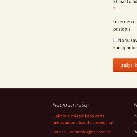
El. pašto a
*
Interneto
puslapis
Noriu sav
kad jų nebe
Naujausi įrašai
N
Elektriniai roletai: kada verta
I
rinktis automatizuotą sprendimą?
i
Kaunas – odontologijos sostinė?
R