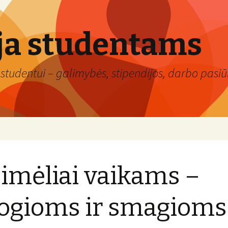
ja studentams
studentui – galimybės, stipendijos, darbo pasiūl
imėliai vaikams –
ogioms ir smagioms