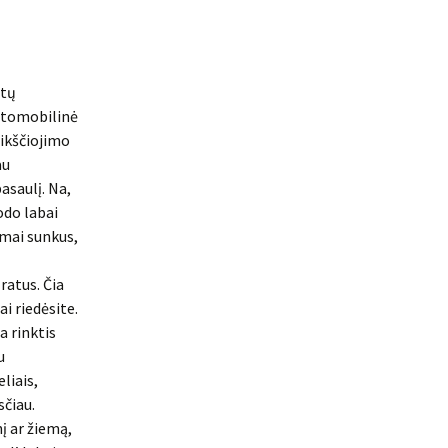
ūtų
automobilinė
aikščiojimo
au
asaulį. Na,
odo labai
amai sunkus,
ratus. Čia
ai riedėsite.
a rinktis
u
liais,
sčiau.
į ar žiemą,