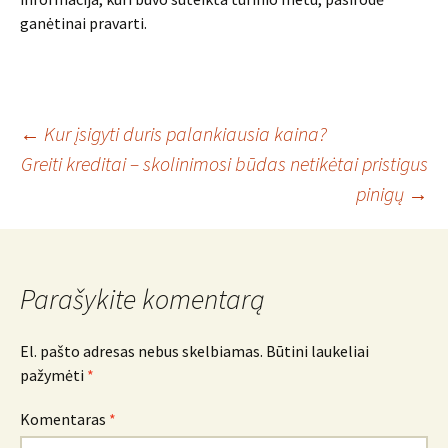
ganėtinai pravarti.
Įrašo
←
Kur įsigyti duris palankiausia kaina?
Greiti kreditai – skolinimosi būdas netikėtai pristigus
pinigų
→
navigacija
Parašykite komentarą
El. pašto adresas nebus skelbiamas.
Būtini laukeliai
pažymėti
*
Komentaras
*