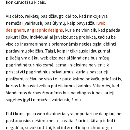
konkuruoti su kitais.
Vis dėlto, reikėtų pasidžiaugti dėl to, kad rinkoje yra
nemažai įvairiausių pasiūlymų, kaip pavyzdžiui
web
designers
, ar
graphic designs
, kurie ne vien tik, kad padeda
sukurti jūsų individualiai įsivaizduotą projektą, tačiau be
viso to ir asmeninėmis priemonėmis netiesiogiai didinti
pardavimų skaičius. Taigi, kaip ir tikriausiai daugumai
piliečių yra aišku, web dizaineriai šiandieną bus mūsų
pagrindinė turinio esmė, tema – sieksime ne vien tik
pristatyti pagrindinius privalumus, kuriais pastarieji
pasižymi, tačiau be viso to ir pateiksime pokyčių priežastis,
kurios labiausiai veikia pateikiamus įkainius. Viliamės, kad
šiandienos darbas žmonėms bus naudingas ir pastarieji
sugebės įgyti nemažai įvairiausių žinių.
Pati koncepcija web dizaineriai yra populiari ne daugiau, nei
pastaruosius dešimt metų – realiai žiūrint, kitaip ir būti
negalėjo, suvokiant tai, kad internetinių technologijų