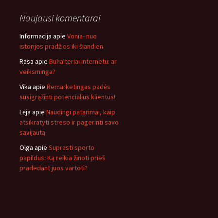
Naujausi komentarai
Informacija
apie
Vonia- nuo
istorijos pradžios iki šiandien
Rasa
apie
Buhalteriai internetu: ar
veiksminga?
Vika
apie
Remarketingas padės
susigrąžinti potencialius klientus!
Lėja
apie
Naudingi patarimai, kaip
atsikratyti streso ir pagerinti savo
savijautą
Olga
apie
Suprasti sporto
papildus: Ką reikia žinoti prieš
pradedant juos vartoti?