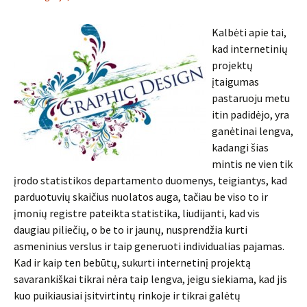
Kalbėti apie tai,
kad internetinių
projektų
įtaigumas
pastaruoju metu
itin padidėjo, yra
ganėtinai lengva,
kadangi šias
mintis ne vien tik
įrodo statistikos departamento duomenys, teigiantys, kad
parduotuvių skaičius nuolatos auga, tačiau be viso to ir
įmonių registre pateikta statistika, liudijanti, kad vis
daugiau piliečių, o be to ir jaunų, nusprendžia kurti
asmeninius verslus ir taip generuoti individualias pajamas.
Kad ir kaip ten bebūtų, sukurti internetinį projektą
savarankiškai tikrai nėra taip lengva, jeigu siekiama, kad jis
kuo puikiausiai įsitvirtintų rinkoje ir tikrai galėtų