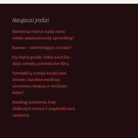
Naujausi įrašai
Elektriniai roletai: kada verta
rinktis automatizuotą sprendimą?
Kaunas – odontologijos sostinė?
Ką slepia gražūs stiklo paviršiai –
dušo sienelių priežiūra be filtrų
Sendaikčių manija: kodėl jauni
žmonės šiandien medžioja
sovietines lempas ir močiutės
indus?
Naudingi patarimai, kaip
atsikratyti streso ir pagerinti savo
savijautą