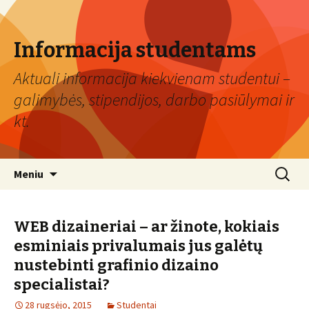
Informacija studentams
Aktuali informacija kiekvienam studentui –
galimybės, stipendijos, darbo pasiūlymai ir
kt.
Eiti
Ieškoti:
Meniu
prie
turinio
WEB dizaineriai – ar žinote, kokiais
esminiais privalumais jus galėtų
nustebinti grafinio dizaino
specialistai?
28 rugsėjo, 2015
Studentai