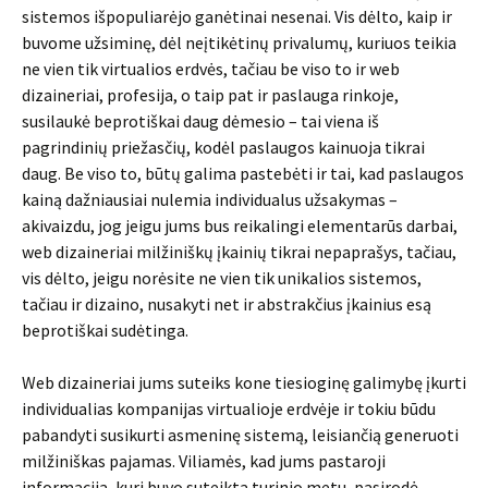
sistemos išpopuliarėjo ganėtinai nesenai. Vis dėlto, kaip ir
buvome užsiminę, dėl neįtikėtinų privalumų, kuriuos teikia
ne vien tik virtualios erdvės, tačiau be viso to ir web
dizaineriai, profesija, o taip pat ir paslauga rinkoje,
susilaukė beprotiškai daug dėmesio – tai viena iš
pagrindinių priežasčių, kodėl paslaugos kainuoja tikrai
daug. Be viso to, būtų galima pastebėti ir tai, kad paslaugos
kainą dažniausiai nulemia individualus užsakymas –
akivaizdu, jog jeigu jums bus reikalingi elementarūs darbai,
web dizaineriai milžiniškų įkainių tikrai nepaprašys, tačiau,
vis dėlto, jeigu norėsite ne vien tik unikalios sistemos,
tačiau ir dizaino, nusakyti net ir abstrakčius įkainius esą
beprotiškai sudėtinga.
Web dizaineriai jums suteiks kone tiesioginę galimybę įkurti
individualias kompanijas virtualioje erdvėje ir tokiu būdu
pabandyti susikurti asmeninę sistemą, leisiančią generuoti
milžiniškas pajamas. Viliamės, kad jums pastaroji
informacija, kuri buvo suteikta turinio metu, pasirodė