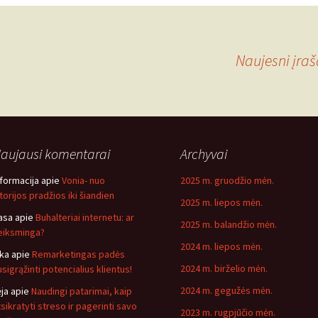
Naujesni įra
aujausi komentarai
Archyvai
nformacija
apie
Vonia- nuo
2025 m. gruodžio mėn.
storijos pradžios iki šiandien
2025 m. liepos mėn.
asa
apie
Buhalteriai internetu: ar
2025 m. balandžio mėn.
eiksminga?
2024 m. liepos mėn.
ika
apie
Remarketingas padės
2024 m. birželio mėn.
usigrąžinti potencialius klientus!
2024 m. gegužės mėn.
ėja
apie
Naudingi patarimai, kaip
tsikratyti streso ir pagerinti savo
2023 m. rugpjūčio mėn.