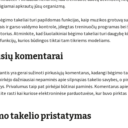
eigiamai apkrautų jūsų organizmą.
gimo takeliai turi papildomas funkcijas, kaip muzikos grotuvą su
ais ir garso valdymo kontrole, įdiegtas treniruočių programas bei 
orius. Atminkite, kad šiuolaikiniai bėgimo takeliai turi daugybę k
unkcijų, kurios būdingos tiktai tam tikriems modeliams.
usių komentarai
antis yra gerai sužinoti pirkusiųjų komentarus, kadangi bėgimo ta
pirkėjo dažniausiai nepaminės apie silpnąsias takelio savybes, o pir
rys. Privalumus taip pat pirkėjai būtinai paminės. Komentarus ap
lite rasti kai kuriose elektroninėse parduotuvėse, kur buvo pirkta
o takelio pristatymas