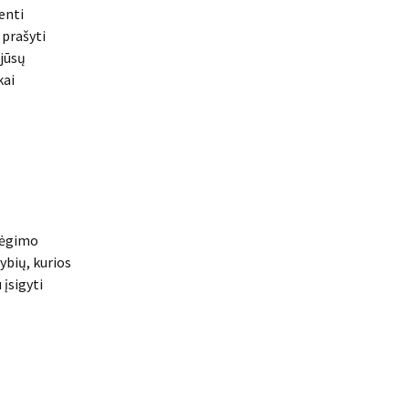
enti
 prašyti
 jūsų
kai
bėgimo
ybių, kurios
įsigyti