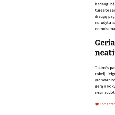
Kadangi bė
turėsite sa
draugų paga
nurodytu ad
nemokamai
Geria
neati
Tikimės pat
takelį. Jei
yra svarbio
gerą ir kok
nesinaudoti
Komentarų