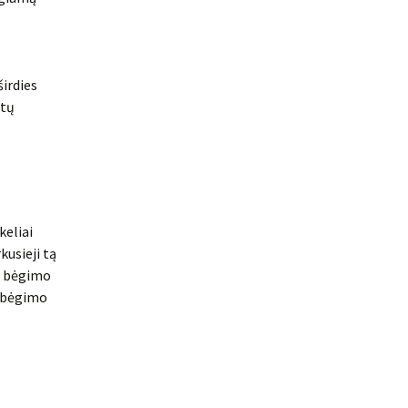
širdies
itų
keliai
kusieji tą
ie bėgimo
s bėgimo