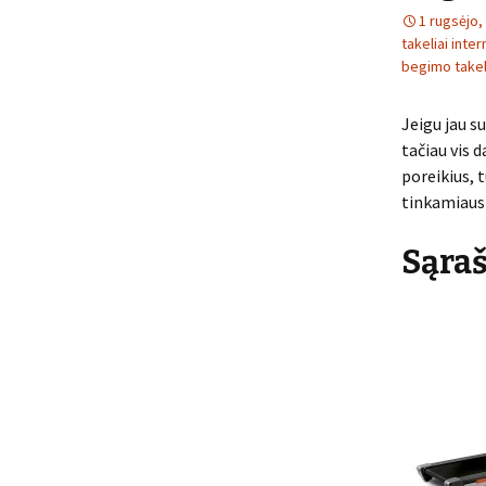
1 rugsėjo,
takeliai inte
begimo takel
Jeigu jau s
tačiau vis d
poreikius, 
tinkamiausi
Sąraš