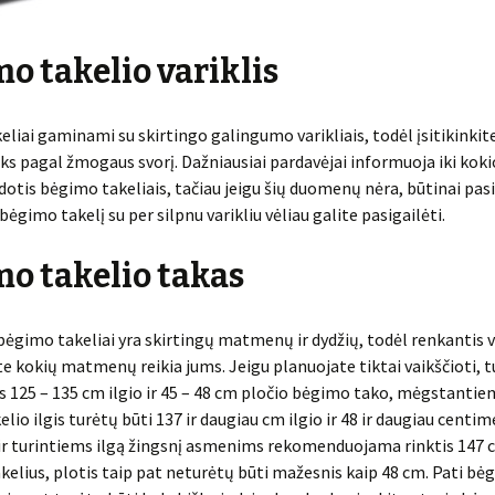
o takelio variklis
liai gaminami su skirtingo galingumo varikliais, todėl įsitikinkit
ks pagal žmogaus svorį. Dažniausiai pardavėjai informuoja iki koki
otis bėgimo takeliais, tačiau jeigu šių duomenų nėra, būtinai pa
 bėgimo takelį su per silpnu varikliu vėliau galite pasigailėti.
o takelio takas
gimo takeliai yra skirtingų matmenų ir dydžių, todėl renkantis 
ite kokių matmenų reikia jums. Jeigu planuojate tiktai vaikščioti,
 125 – 135 cm ilgio ir 45 – 48 cm pločio bėgimo tako, mėgstantie
lio ilgis turėtų būti 137 ir daugiau cm ilgio ir 48 ir daugiau centim
r turintiems ilgą žingsnį asmenims rekomenduojama rinktis 147 c
akelius, plotis taip pat neturėtų būti mažesnis kaip 48 cm. Pati b