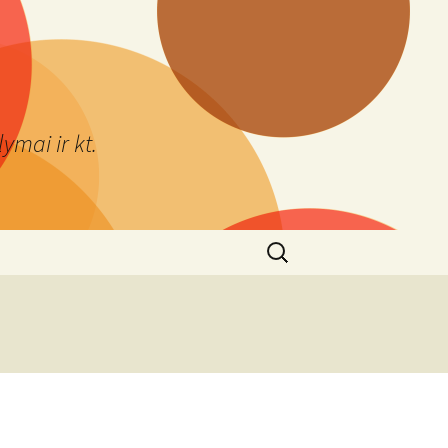
ymai ir kt.
Ieškoti: