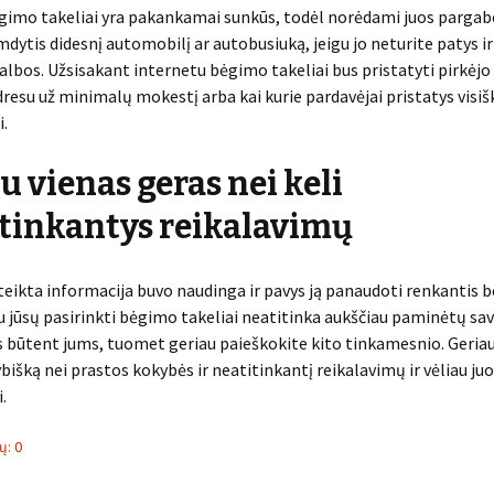
gimo takeliai yra pakankamai sunkūs, todėl norėdami juos pargab
mdytis didesnį automobilį ar autobusiuką, jeigu jo neturite patys ir
lbos. Užsisakant internetu bėgimo takeliai bus pristatyti pirkėjo
resu už minimalų mokestį arba kai kurie pardavėjai pristatys visiš
.
u vienas geras nei keli
tinkantys reikalavimų
eikta informacija buvo naudinga ir pavys ją panaudoti renkantis 
gu jūsų pasirinkti bėgimo takeliai neatitinka aukščiau paminėtų sav
s būtent jums, tuomet geriau paieškokite kito tinkamesnio. Geriau 
ybišką nei prastos kokybės ir neatitinkantį reikalavimų ir vėliau juo
.
: 0