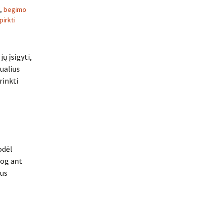
,
begimo
pirkti
ų įsigyti,
dualius
rinkti
odėl
iog ant
tus