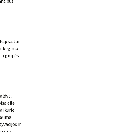
ant bus
 Paprastai
tas bėgimo
nų grupės.
aldyti.
isą eilę
ai kurie
galima
yvacijos ir
igiamą