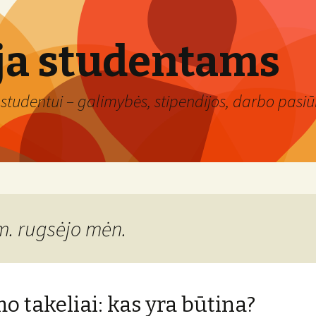
ja studentams
studentui – galimybės, stipendijos, darbo pasiūl
m. rugsėjo mėn.
o takeliai: kas yra būtina?