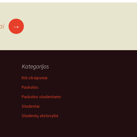
→
šai
Kategorijos
Kiti straipsniai
Paskolos
Paskolos studentams
Studentai
Studentų atstovybė