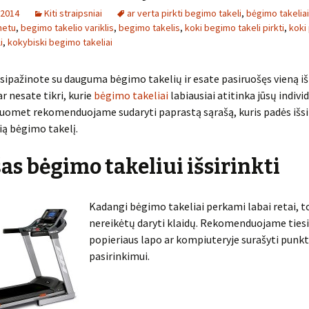
 2014
Kiti straipsniai
ar verta pirkti begimo takeli
,
bėgimo takeliai
rnetu
,
begimo takelio variklis
,
begimo takelis
,
koki begimo takeli pirkti
,
koki 
i
,
kokybiski begimo takeliai
usipažinote su dauguma bėgimo takelių ir esate pasiruošęs vieną iš j
ar nesate tikri, kurie
bėgimo takeliai
labiausiai atitinka jūsų indivi
tuomet rekomenduojame sudaryti paprastą sąrašą, kuris padės išsi
ą bėgimo takelį.
as bėgimo takeliui išsirinkti
Kadangi bėgimo takeliai perkami labai retai, t
nereikėtų daryti klaidų. Rekomenduojame ties
popieriaus lapo ar kompiuteryje surašyti punk
pasirinkimui.