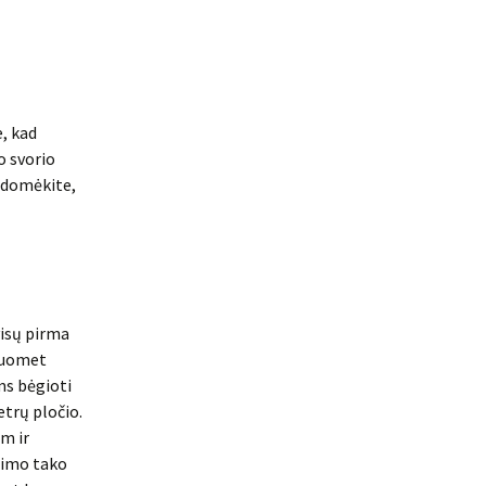
e, kad
o svorio
sidomėkite,
visų pirma
 tuomet
ms bėgioti
etrų pločio.
m ir
ėgimo tako