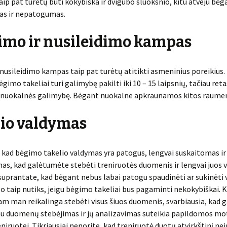
ip pat turėtų būti kokybiška ir dvigubo sluoksnio, kitu atveju bėg
sas ir nepatogumas.
imo ir nusileidimo kampas
 nusileidimo kampas taip pat turėtų atitikti asmeninius poreikius.
ėgimo takeliai turi galimybę pakilti iki 10 – 15 laipsnių, tačiau re
ri nuokalnės galimybę. Bėgant nuokalne apkraunamos kitos raume
io valdymas
e, kad bėgimo takelio valdymas yra patogus, lengvai suskaitomas ir
as, kad galėtumėte stebėti treniruotės duomenis ir lengvai juos v
 suprantate, kad bėgant nebus labai patogu spaudinėti ar sukinėti v
o taip nutiks, jeigu bėgimo takeliai bus pagaminti nekokybiškai. K
am man reikalinga stebėti visus šiuos duomenis, svarbiausia, kad 
au duomenų stebėjimas ir jų analizavimas suteikia papildomos mot
niruotei. Tikriausiai nenorite, kad treniruotė duotų atvirkštinį ne