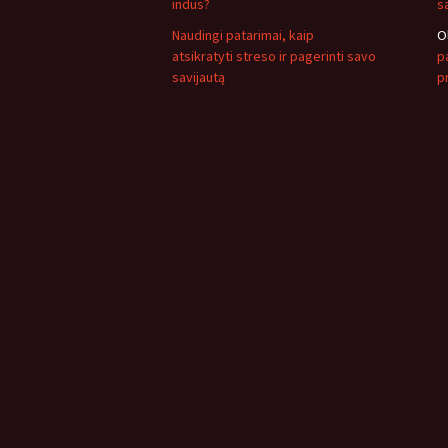
indus?
s
Naudingi patarimai, kaip
O
atsikratyti streso ir pagerinti savo
pa
savijautą
p