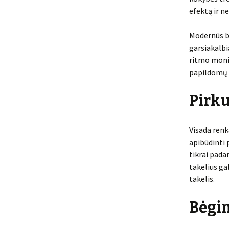
efektą ir n
Modernūs bė
garsiakalbi
ritmo monit
papildomų f
Pirk
Visada renk
apibūdinti 
tikrai pada
takelius ga
takelis.
Bėgim