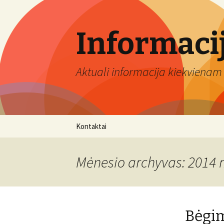
Informaci
Aktuali informacija kiekvienam 
Eiti
Kontaktai
prie
turinio
Mėnesio archyvas: 2014 
Bėgim