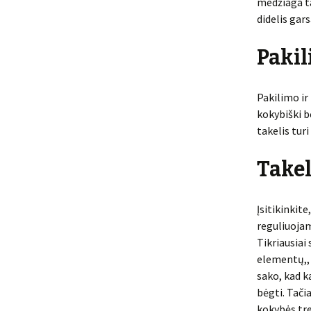
medžiaga ta
didelis gar
Pakil
Pakilimo ir
kokybiški b
takelis tu
Takel
Įsitikinkit
reguliuojam
Tikriausiai
elementų,, 
sako, kad k
bėgti. Tači
kokybės tre