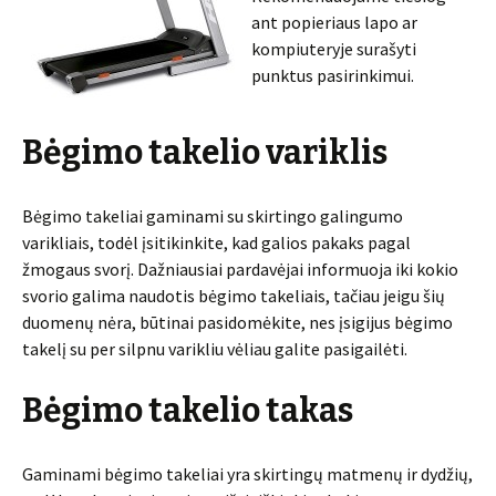
ant popieriaus lapo ar
kompiuteryje surašyti
punktus pasirinkimui.
Bėgimo takelio variklis
Bėgimo takeliai gaminami su skirtingo galingumo
varikliais, todėl įsitikinkite, kad galios pakaks pagal
žmogaus svorį. Dažniausiai pardavėjai informuoja iki kokio
svorio galima naudotis bėgimo takeliais, tačiau jeigu šių
duomenų nėra, būtinai pasidomėkite, nes įsigijus bėgimo
takelį su per silpnu varikliu vėliau galite pasigailėti.
Bėgimo takelio takas
Gaminami bėgimo takeliai yra skirtingų matmenų ir dydžių,