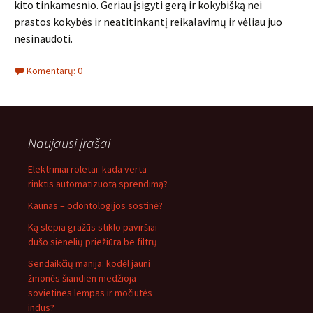
kito tinkamesnio. Geriau įsigyti gerą ir kokybišką nei
prastos kokybės ir neatitinkantį reikalavimų ir vėliau juo
nesinaudoti.
Komentarų: 0
Naujausi įrašai
Elektriniai roletai: kada verta
rinktis automatizuotą sprendimą?
Kaunas – odontologijos sostinė?
Ką slepia gražūs stiklo paviršiai –
dušo sienelių priežiūra be filtrų
Sendaikčių manija: kodėl jauni
žmonės šiandien medžioja
sovietines lempas ir močiutės
indus?