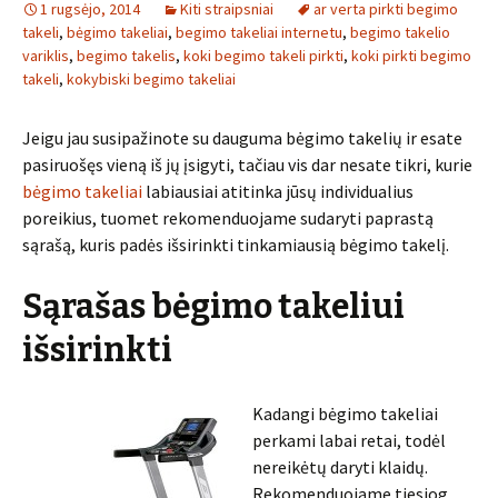
1 rugsėjo, 2014
Kiti straipsniai
ar verta pirkti begimo
takeli
,
bėgimo takeliai
,
begimo takeliai internetu
,
begimo takelio
variklis
,
begimo takelis
,
koki begimo takeli pirkti
,
koki pirkti begimo
takeli
,
kokybiski begimo takeliai
Jeigu jau susipažinote su dauguma bėgimo takelių ir esate
pasiruošęs vieną iš jų įsigyti, tačiau vis dar nesate tikri, kurie
bėgimo takeliai
labiausiai atitinka jūsų individualius
poreikius, tuomet rekomenduojame sudaryti paprastą
sąrašą, kuris padės išsirinkti tinkamiausią bėgimo takelį.
Sąrašas bėgimo takeliui
išsirinkti
Kadangi bėgimo takeliai
perkami labai retai, todėl
nereikėtų daryti klaidų.
Rekomenduojame tiesiog