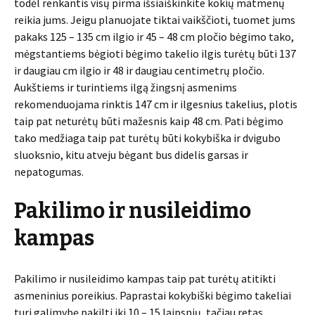
todėl renkantis visų pirma išsiaiškinkite kokių matmenų
reikia jums. Jeigu planuojate tiktai vaikščioti, tuomet jums
pakaks 125 – 135 cm ilgio ir 45 – 48 cm pločio bėgimo tako,
mėgstantiems bėgioti bėgimo takelio ilgis turėtų būti 137
ir daugiau cm ilgio ir 48 ir daugiau centimetrų pločio.
Aukštiems ir turintiems ilgą žingsnį asmenims
rekomenduojama rinktis 147 cm ir ilgesnius takelius, plotis
taip pat neturėtų būti mažesnis kaip 48 cm. Pati bėgimo
tako medžiaga taip pat turėtų būti kokybiška ir dvigubo
sluoksnio, kitu atveju bėgant bus didelis garsas ir
nepatogumas.
Pakilimo ir nusileidimo
kampas
Pakilimo ir nusileidimo kampas taip pat turėtų atitikti
asmeninius poreikius. Paprastai kokybiški bėgimo takeliai
turi galimybę pakilti iki 10 – 15 laipsnių, tačiau retas