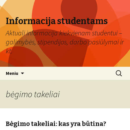
Informacija studentams
Aktuali informacija kiekvienam studentui –
galimybės, stipendijos, darbo pasiūlymai ir
kt.
Eiti
Ieškoti:
Meniu
prie
turinio
bėgimo takeliai
Bėgimo takeliai: kas yra būtina?