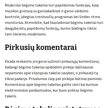
Modernūs bėgimo takeliai turi papildomas funkcijas, kaip
muzikos grotuvą su garsiakalbiais ir garso valdymo
kontrole, įdiegtas treniruočių programas bei širdies ritmo
monitorius. Atminkite, kad šiuolaikiniai bėgimo takeliai turi
daugybę kitų papildomų funkcijų, kurios būdingos tiktai
tam tikriems modeliams.
Pirkusių komentarai
Visada renkantis yra gerai sužinoti pirkusiųjų komentarus,
kadangi bėgimo takeliai apibūdinti pirkėjo dažniausiai
nepaminės apie silpnąsias takelio savybes, o pirkusieji tą
tikrai padarys. Privalumus taip pat pirkėjai būtinai paminės.
Komentarus apie bėgimo takelius galite rasti kai kuriose
elektroninėse parduotuvėse, kur buvo pirktas bėgimo
takelis.