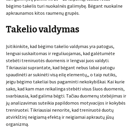
bėgimo takelis turi nuokalnės galimybę. Bėgant nuokalne
apkraunamos kitos raumenų grupės.
Takelio valdymas
Įsitikinkite, kad bėgimo takelio valdymas yra patogus,
lengvai suskaitomas ir reguliuojamas, kad galėtumėte
stebėti treniruotės duomenis ir lengvai juos valdyti.
Tikriausiai suprantate, kad bėgant nebus labai patogu
spaudinėti ar sukinėti visą eilę elementų,, o taip nutiks,
jeigu bėgimo takeliai bus pagaminti nekokybiškai. Kai kurie
sako, kad kam man reikalinga stebėti visus šiuos duomenis,
svarbiausia, kad galima bėgti. Tačiau duomenų stebėjimas ir
jų analizavimas suteikia papildomos motyvacijos ir kokybės
treniruotei. Tikriausiai nenorite, kad treniruotė duotų
atvirkštinį neigiamą efektą ir neigiamai apkrautų jūsų
organizmą.