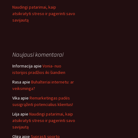
Naudingi patarimai, kaip
atsikratyti streso ir pagerinti savo
savijautą
Naujausi komentarai
Informacija
apie
Vonia- nuo
istorijos pradžios iki šiandien
Rasa
apie
Buhalteriai internetu: ar
veiksminga?
Vika
apie
Remarketingas padės
susigrąžinti potencialius klientus!
Lėja
apie
Naudingi patarimai, kaip
atsikratyti streso ir pagerinti savo
savijautą
Olga
apie
Suprasti sporto