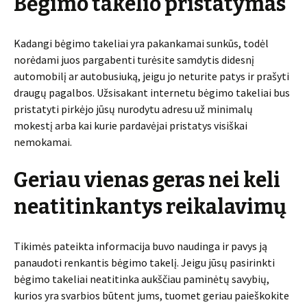
Bėgimo takelio pristatymas
Kadangi bėgimo takeliai yra pakankamai sunkūs, todėl
norėdami juos pargabenti turėsite samdytis didesnį
automobilį ar autobusiuką, jeigu jo neturite patys ir prašyti
draugų pagalbos. Užsisakant internetu bėgimo takeliai bus
pristatyti pirkėjo jūsų nurodytu adresu už minimalų
mokestį arba kai kurie pardavėjai pristatys visiškai
nemokamai.
Geriau vienas geras nei keli
neatitinkantys reikalavimų
Tikimės pateikta informacija buvo naudinga ir pavys ją
panaudoti renkantis bėgimo takelį. Jeigu jūsų pasirinkti
bėgimo takeliai neatitinka aukščiau paminėtų savybių,
kurios yra svarbios būtent jums, tuomet geriau paieškokite