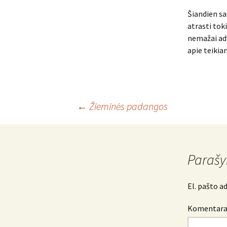
Šiandien sa
atrasti toki
nemažai adv
apie teikia
Įrašo
←
Žieminės padangos
navigacija
Parašy
El. pašto a
Komentar