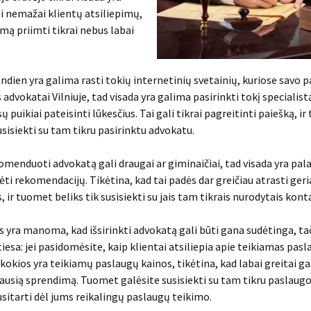
i nemažai klientų atsiliepimų,
mą priimti tikrai nebus labai
andien yra galima rasti tokių internetinių svetainių, kuriose savo 
s advokatai Vilniuje, tad visada yra galima pasirinkti tokį specialistą
sų puikiai pateisinti lūkesčius. Tai gali tikrai pagreitinti paiešką, i
susisiekti su tam tikru pasirinktu advokatu.
omenduoti advokatą gali draugai ar giminaičiai, tad visada yra pal
ėti rekomendacijų. Tikėtina, kad tai padės dar greičiau atrasti geri
, ir tuomet beliks tik susisiekti su jais tam tikrais nurodytais kont
s yra manoma, kad išsirinkti advokatą gali būti gana sudėtinga, tač
tiesa: jei pasidomėsite, kaip klientai atsiliepia apie teikiamas pasl
, kokios yra teikiamų paslaugų kainos, tikėtina, kad labai greitai ga
iausią sprendimą. Tuomet galėsite susisiekti su tam tikru paslaugos
susitarti dėl jums reikalingų paslaugų teikimo.