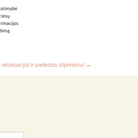
 galimybė
 tiesų
ormacijos
ndimą.
elaksacijai ir sveikatos stiprinimui
→