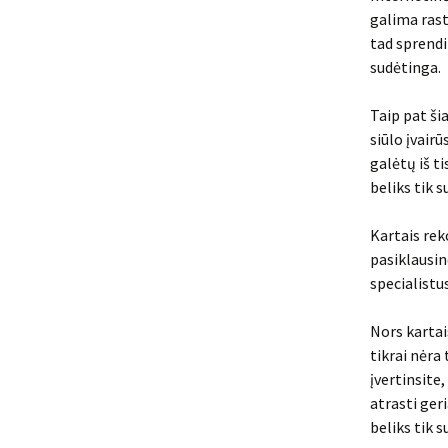
galima rast
tad sprendi
sudėtinga.
Taip pat ši
siūlo įvairū
galėtų iš ti
beliks tik 
Kartais rek
pasiklausin
specialistus
Nors kartai
tikrai nėra 
įvertinsite
atrasti ger
beliks tik 