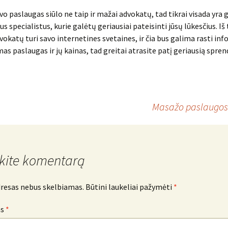
vo paslaugas siūlo ne taip ir mažai advokatų, tad tikrai visada yra
us specialistus, kurie galėtų geriausiai pateisinti jūsų lūkesčius. Iš
okatų turi savo internetines svetaines, ir čia bus galima rasti inf
mas paslaugas ir jų kainas, tad greitai atrasite patį geriausią spre
Masažo paslaugos r
kite komentarą
dresas nebus skelbiamas.
Būtini laukeliai pažymėti
*
as
*