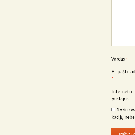
Vardas
*
El. pašto a
*
Interneto
puslapis
Noriu sav
kad jų nebe