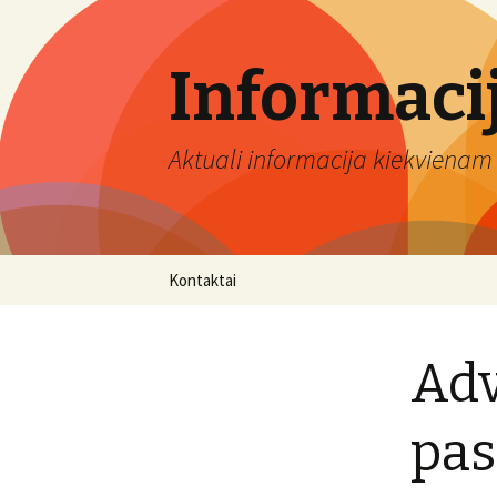
Informaci
Aktuali informacija kiekvienam 
Eiti
Kontaktai
prie
turinio
Adv
pas