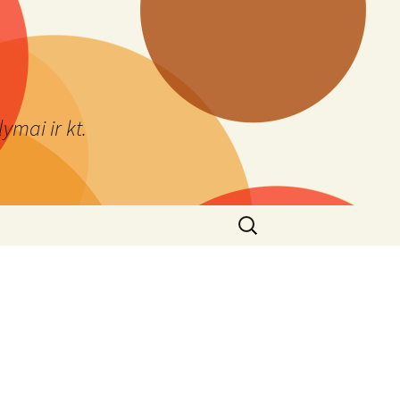
ymai ir kt.
Ieškoti: