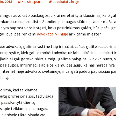
io, 2015
Kiti straipsniai
advokatai vilniuje
kalingos advokato paslaugos, tikrai neretai kyla klausimas, kaip g
tinkamiausią specialistą. Šiandien paslaugas siūlo ne taip ir mažai
da yra paprasta apsispręsti, koks pasirinkimas galėtų būti pačiu ge
 gali būti pasirenkami
advokatai Vilniuje
ar kitame mieste?
se advokatų galima rasti ne taip ir mažai, tačiau galite susiaurint
i nuspręsite, kiek galite mokėti advokatui: labai tikėtina, kad skirt
įkainiai gali gerokai skirtis, taigi, galima palyginti, kiek kainuotų 
 paslaugos. Informaciją apie teikiamų paslaugų kainas neretai yra
 internetinėje advokato svetainėje, ir tai gali padėti paprasčiau pa
listą.
norima, kad teikiamos
ūtų profesionalios, tad visada
 pasiskaityti klientų
s apie teikiamas paslaugas.
e erdvėje tikrai visada yra