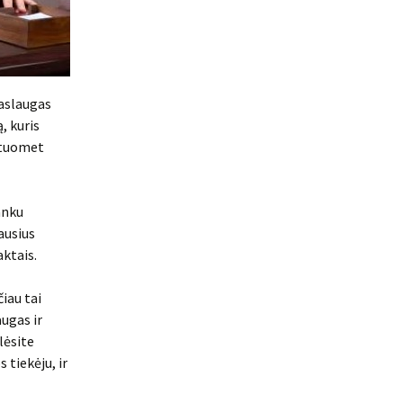
paslaugas
, kuris
r tuomet
anku
ausius
aktais.
iau tai
augas ir
lėsite
 tiekėju, ir