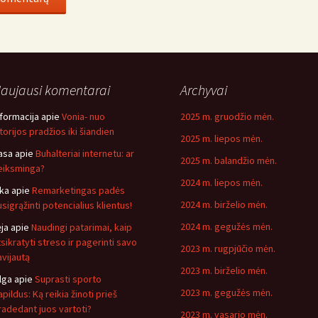
aujausi komentarai
Archyvai
nformacija
apie
Vonia- nuo
2025 m. gruodžio mėn.
storijos pradžios iki šiandien
2025 m. liepos mėn.
asa
apie
Buhalteriai internetu: ar
2025 m. balandžio mėn.
eiksminga?
2024 m. liepos mėn.
ika
apie
Remarketingas padės
2024 m. birželio mėn.
usigrąžinti potencialius klientus!
2024 m. gegužės mėn.
ėja
apie
Naudingi patarimai, kaip
tsikratyti streso ir pagerinti savo
2023 m. rugpjūčio mėn.
avijautą
2023 m. birželio mėn.
lga
apie
Suprasti sporto
2023 m. gegužės mėn.
pildus: Ką reikia žinoti prieš
radedant juos vartoti?
2023 m. vasario mėn.