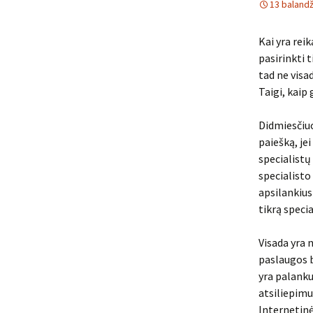
13 balandž
Kai yra rei
pasirinkti 
tad ne visa
Taigi, kaip
Didmiesčiuo
paiešką, je
specialistų 
specialisto
apsilankius
tikrą specia
Visada yra 
paslaugos b
yra palanku
atsiliepimu
Internetinėj