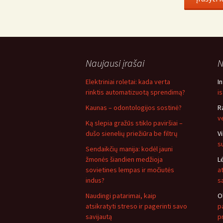
Naujausi įrašai
N
Elektriniai roletai: kada verta
I
rinktis automatizuotą sprendimą?
i
Kaunas – odontologijos sostinė?
R
v
Ką slepia gražūs stiklo paviršiai –
dušo sienelių priežiūra be filtrų
V
s
Sendaikčių manija: kodėl jauni
žmonės šiandien medžioja
L
sovietines lempas ir močiutės
a
indus?
s
Naudingi patarimai, kaip
O
atsikratyti streso ir pagerinti savo
pa
savijautą
p