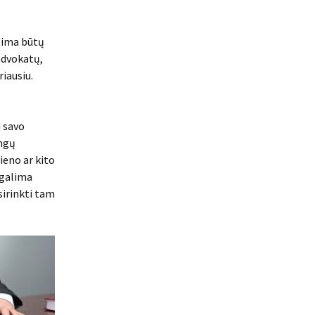
alima būtų
 advokatų,
riausiu.
i savo
ingų
vieno ar kito
 galima
sirinkti tam