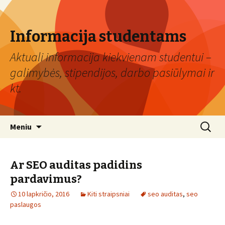
Informacija studentams
Aktuali informacija kiekvienam studentui –
galimybės, stipendijos, darbo pasiūlymai ir
kt.
Eiti
Ieškoti:
Meniu
prie
turinio
Ar SEO auditas padidins
pardavimus?
10 lapkričio, 2016
Kiti straipsniai
seo auditas
,
seo
paslaugos