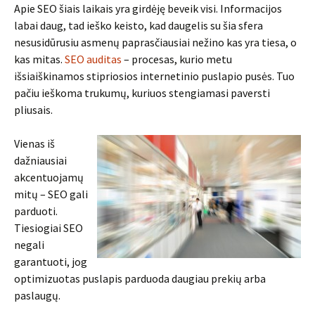
Apie SEO šiais laikais yra girdėję beveik visi. Informacijos
labai daug, tad ieško keisto, kad daugelis su šia sfera
nesusidūrusiu asmenų paprasčiausiai nežino kas yra tiesa, o
kas mitas.
SEO auditas
– procesas, kurio metu
išsiaiškinamos stipriosios internetinio puslapio pusės. Tuo
pačiu ieškoma trukumų, kuriuos stengiamasi paversti
pliusais.
Vienas iš
dažniausiai
akcentuojamų
mitų – SEO gali
parduoti.
Tiesiogiai SEO
negali
garantuoti, jog
optimizuotas puslapis parduoda daugiau prekių arba
paslaugų.