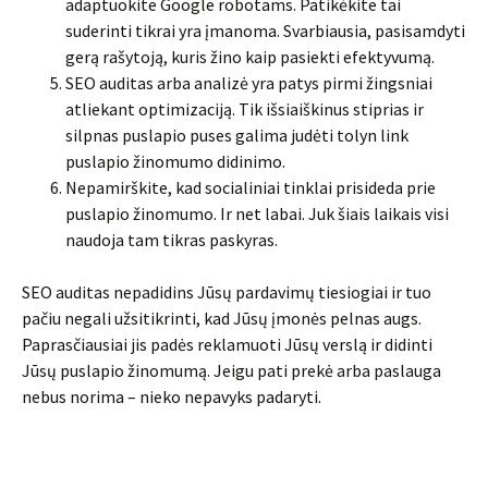
adaptuokite Google robotams. Patikėkite tai
suderinti tikrai yra įmanoma. Svarbiausia, pasisamdyti
gerą rašytoją, kuris žino kaip pasiekti efektyvumą.
SEO auditas arba analizė yra patys pirmi žingsniai
atliekant optimizaciją. Tik išsiaiškinus stiprias ir
silpnas puslapio puses galima judėti tolyn link
puslapio žinomumo didinimo.
Nepamirškite, kad socialiniai tinklai prisideda prie
puslapio žinomumo. Ir net labai. Juk šiais laikais visi
naudoja tam tikras paskyras.
SEO auditas nepadidins Jūsų pardavimų tiesiogiai ir tuo
pačiu negali užsitikrinti, kad Jūsų įmonės pelnas augs.
Paprasčiausiai jis padės reklamuoti Jūsų verslą ir didinti
Jūsų puslapio žinomumą. Jeigu pati prekė arba paslauga
nebus norima – nieko nepavyks padaryti.