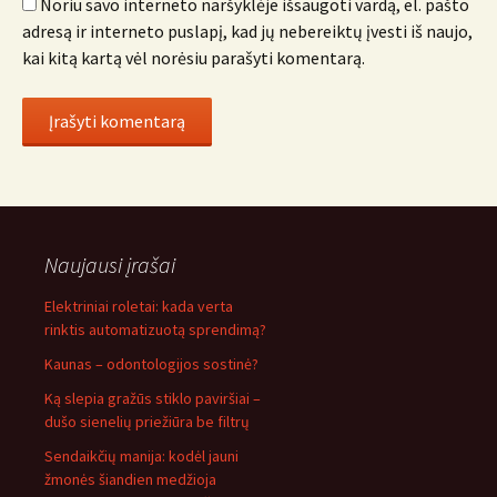
Noriu savo interneto naršyklėje išsaugoti vardą, el. pašto
adresą ir interneto puslapį, kad jų nebereiktų įvesti iš naujo,
kai kitą kartą vėl norėsiu parašyti komentarą.
Naujausi įrašai
Elektriniai roletai: kada verta
rinktis automatizuotą sprendimą?
Kaunas – odontologijos sostinė?
Ką slepia gražūs stiklo paviršiai –
dušo sienelių priežiūra be filtrų
Sendaikčių manija: kodėl jauni
žmonės šiandien medžioja