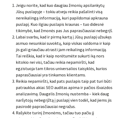
Jeigu norite, kad kuo daugiau žmonių apsilankytų
Jūsų puslapyje – tokiu atveju reikia pašalinti visą
nereikalingą informaciją, kuri papildomai apkrauna
puslapį. Kuo ilgiau puslapis kraunas – tuo didesnė
tikimybė, kad žmonės pas Jus paprasčiausiai nebegrįš.
Labai svarbu, kad ir pirmą kartą į Jūsų puslapį užsukęs
asmuo nesunkiai suvoktų, kaip viskas valdoma ir kaip
jis gali griaučiau atrasti jam reikalingą informaciją.
Tai reiškia, kad ir kaip norėtumėte sukurti ką nors
kitokio nei visi, tačiau reikia nepamiršti, kad
egzistuoja tam tikros universalios taisyklės, kurios
paprasčiausiai yra tinkamos klientams.
Reikia nepamiršti, kad pats puslapis taip pat turi būti
patrauklus akiai. SEO auditas apima ir pačios išvaizdos
analizavimą. Daugelis žmonių nustemba – kiek daug
naršytojų nebegrįžtą į puslapį vien todėl, kad jiems jis
pasirodė paprasčiausiai negražus.
Rašykite turinį žmonėms, tačiau tuo pačiu jį