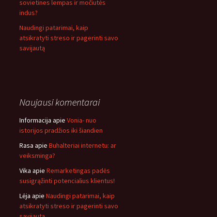
sovietines lempas ir močiutės
indus?
Naudingi patarimai, kaip
atsikratyti streso ir pagerinti savo
savijautą
Naujausi komentarai
Informacija
apie
Vonia- nuo
istorijos pradžios iki šiandien
Rasa
apie
Buhalteriai internetu: ar
veiksminga?
Vika
apie
Remarketingas padės
susigrąžinti potencialius klientus!
Lėja
apie
Naudingi patarimai, kaip
atsikratyti streso ir pagerinti savo
savijautą