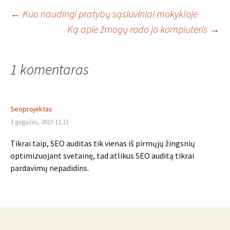
Įrašo
←
Kuo naudingi pratybų sąsiuviniai mokykloje
Ką apie žmogų rodo jo kompiuteris
→
navigacija
1 komentaras
Seoprojektas
3 gegužės, 2019 11:11
Tikrai taip, SEO auditas tik vienas iš pirmųjų žingsnių
optimizuojant svetainę, tad atlikus SEO auditą tikrai
pardavimų nepadidins.