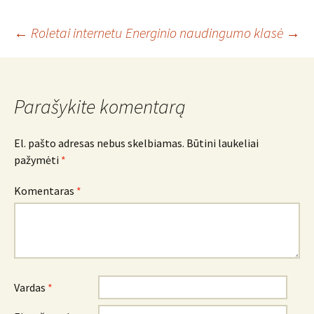
Įrašo
←
Roletai internetu
Energinio naudingumo klasė
→
navigacija
Parašykite komentarą
El. pašto adresas nebus skelbiamas.
Būtini laukeliai
pažymėti
*
Komentaras
*
Vardas
*