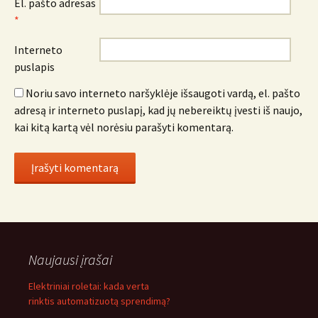
El. pašto adresas
*
Interneto
puslapis
Noriu savo interneto naršyklėje išsaugoti vardą, el. pašto
adresą ir interneto puslapį, kad jų nebereiktų įvesti iš naujo,
kai kitą kartą vėl norėsiu parašyti komentarą.
Naujausi įrašai
Elektriniai roletai: kada verta
rinktis automatizuotą sprendimą?