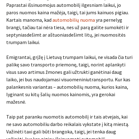
Paprastai išsinuomojus automobilį ilgesniam laikui, jo
paros nuomos kaina mažėja, taigi, tai jums kainuos pigiau.
Kartais manoma, kad
automobilių nuoma
yra pernelyg
brangi, tačiau tai nėra tiesa, nes už parą galite sumokėti ir
septyniasdešimt ar aštuoniasdešimt litų, jei nuomositės
trumpam laikui.
Emigrantai, grįžę į Lietuvą trumpam laikui, ne visada čia turi
palikę savo transporto priemonę, taigi, norint aplankyti
visus savo artimus žmones gali užtrukti ganėtinai daug
laiko, jei bus naudojamasi visuomeniniutransportu. Kur kas
palankesnis variantas – automobilių nuoma, kurios kaina,
lyginant su kitų šalių nuomos kainomis, yra gerokai
mažesnė.
Taip pat paranku nuomotis automobilį ir tais atvejais, kai
ne savo automobiliu darbo reikalais vykstate į kitą miestą.
Važinėti taxi gali būti brangoka, taigi, jei tenka daug