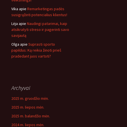
veiksminga?
Vika
apie
Remarketingas padės
susigrąžinti potencialius klientus!
Lėja
apie
Naudingi patarimai, kaip
atsikratyti streso ir pagerinti savo
savijautą
Olga
apie
Suprasti sporto
papildus: Ką reikia žinoti prieš
pradedant juos vartoti?
Archyvai
2025 m. gruodžio mėn.
2025 m. liepos mėn.
2025 m. balandžio mėn.
2024 m. liepos mėn.