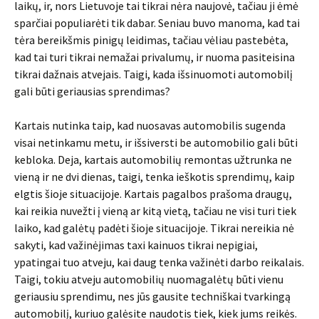
laikų, ir, nors Lietuvoje tai tikrai nėra naujovė, tačiau ji ėmė
sparčiai populiarėti tik dabar. Seniau buvo manoma, kad tai
tėra bereikšmis pinigų leidimas, tačiau vėliau pastebėta,
kad tai turi tikrai nemažai privalumų, ir nuoma pasiteisina
tikrai dažnais atvejais. Taigi, kada išsinuomoti automobilį
gali būti geriausias sprendimas?
Kartais nutinka taip, kad nuosavas automobilis sugenda
visai netinkamu metu, ir išsiversti be automobilio gali būti
kebloka. Deja, kartais automobilių remontas užtrunka ne
vieną ir ne dvi dienas, taigi, tenka ieškotis sprendimų, kaip
elgtis šioje situacijoje. Kartais pagalbos prašoma draugų,
kai reikia nuvežti į vieną ar kitą vietą, tačiau ne visi turi tiek
laiko, kad galėtų padėti šioje situacijoje. Tikrai nereikia nė
sakyti, kad važinėjimas taxi kainuos tikrai nepigiai,
ypatingai tuo atveju, kai daug tenka važinėti darbo reikalais.
Taigi, tokiu atveju automobilių nuomagalėtų būti vienu
geriausiu sprendimu, nes jūs gausite techniškai tvarkingą
automobilį, kuriuo galėsite naudotis tiek, kiek jums reikės.