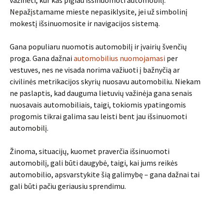
važinėti, kur kas pigiau išsinuomoti automobilį.
Nepažįstamame mieste nepasiklysite, jei už simbolinį
mokestį išsinuomosite ir navigacijos sistemą.
Gana populiaru nuomotis automobilį ir įvairių švenčių
proga. Gana dažnai
automobilius nuomojamasi
per
vestuves, nes ne visada norima važiuoti į bažnyčią ar
civilinės metrikacijos skyrių nuosavu automobiliu. Niekam
ne paslaptis, kad dauguma lietuvių važinėja gana senais
nuosavais automobiliais, taigi, tokiomis ypatingomis
progomis tikrai galima sau leisti bent jau išsinuomoti
automobilį.
Žinoma, situacijų, kuomet praverčia išsinuomoti
automobilį, gali būti daugybė, taigi, kai jums reikės
automobilio, apsvarstykite šią galimybę – gana dažnai tai
gali būti pačiu geriausiu sprendimu.