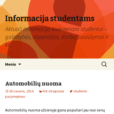
Informacija studentams
Aktuali informacija kiekvienam studentui –
galimybės, stipendijos, darbo pasiūlymai ir
kt.
Eiti
Ieškoti:
Meniu
prie
turinio
Automobilių nuoma
26 vasario, 2014
Kiti straipsniai
studento
pazymejimas
Automobilių nuoma užsienyje gana populiari jau nuo senų