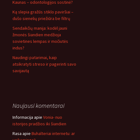
Kaunas – odontologijos sostinė?
Ką slepia gražūs stiklo paviršiai –
dušo sienelių priežiūra be filtrų
Sendaikčių manija: kodėl jauni
žmonės šiandien medžioja
sovietines lempas ir močiutės
indus?
Naudingi patarimai, kaip
atsikratyti streso ir pagerinti savo
savijautą
Naujausi komentarai
Informacija
apie
Vonia- nuo
istorijos pradžios iki šiandien
Rasa
apie
Buhalteriai internetu: ar