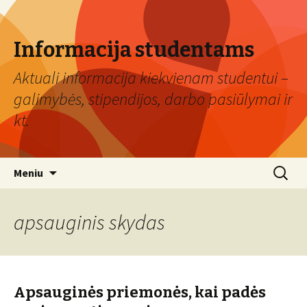
Informacija studentams
Aktuali informacija kiekvienam studentui –
galimybės, stipendijos, darbo pasiūlymai ir
kt.
Eiti
Ieškoti:
Meniu
prie
turinio
apsauginis skydas
Apsauginės priemonės, kai padės