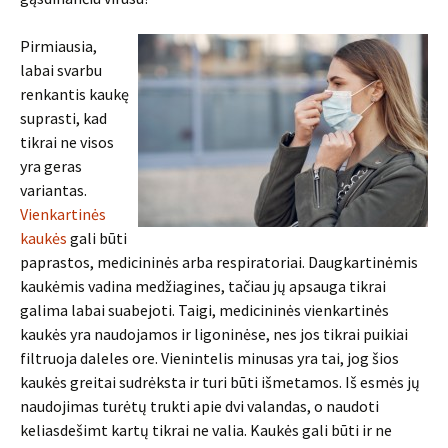
Pirmiausia,
labai svarbu
renkantis kaukę
suprasti, kad
tikrai ne visos
yra geras
variantas.
Vienkartinės
kaukės
gali būti
paprastos, medicininės arba respiratoriai. Daugkartinėmis
kaukėmis vadina medžiagines, tačiau jų apsauga tikrai
galima labai suabejoti. Taigi, medicininės vienkartinės
kaukės yra naudojamos ir ligoninėse, nes jos tikrai puikiai
filtruoja daleles ore. Vienintelis minusas yra tai, jog šios
kaukės greitai sudrėksta ir turi būti išmetamos. Iš esmės jų
naudojimas turėtų trukti apie dvi valandas, o naudoti
keliasdešimt kartų tikrai ne valia. Kaukės gali būti ir ne