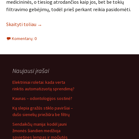
medicininės, o tiesiog atrodančios kaip jos, bet be tokių
filtravimo gebėjimų, todėl prieš perkant reikia pasidomėti.
Skaityti toliau
→
Komentarų: 0
Naujausi įrašai
Elektriniai roletai: kada verta
rinktis automatizuotą sprendimą?
Kaunas – odontologijos sostinė?
Ką slepia gražūs stiklo paviršiai –
dušo sienelių priežiūra be filtrų
Sendaikčių manija: kodėl jauni
žmonės šiandien medžioja
sovietines lempas ir močiutės