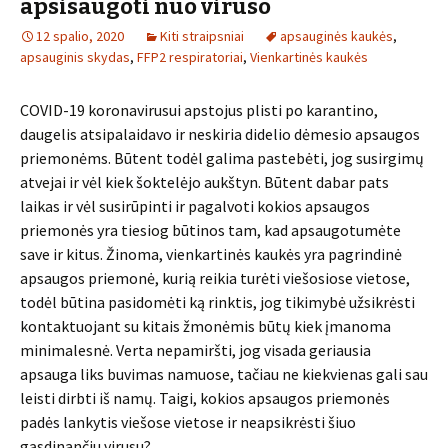
apsisaugoti nuo viruso
12 spalio, 2020
Kiti straipsniai
apsauginės kaukės
,
apsauginis skydas
,
FFP2 respiratoriai
,
Vienkartinės kaukės
COVID-19 koronavirusui apstojus plisti po karantino,
daugelis atsipalaidavo ir neskiria didelio dėmesio apsaugos
priemonėms. Būtent todėl galima pastebėti, jog susirgimų
atvejai ir vėl kiek šoktelėjo aukštyn. Būtent dabar pats
laikas ir vėl susirūpinti ir pagalvoti kokios apsaugos
priemonės yra tiesiog būtinos tam, kad apsaugotumėte
save ir kitus. Žinoma, vienkartinės kaukės yra pagrindinė
apsaugos priemonė, kurią reikia turėti viešosiose vietose,
todėl būtina pasidomėti ką rinktis, jog tikimybė užsikrėsti
kontaktuojant su kitais žmonėmis būtų kiek įmanoma
minimalesnė. Verta nepamiršti, jog visada geriausia
apsauga liks buvimas namuose, tačiau ne kiekvienas gali sau
leisti dirbti iš namų. Taigi, kokios apsaugos priemonės
padės lankytis viešose vietose ir neapsikrėsti šiuo
gąsdinančiu virusu?