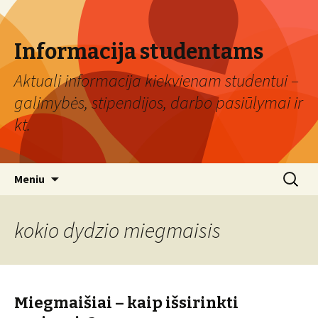
Informacija studentams
Aktuali informacija kiekvienam studentui –
galimybės, stipendijos, darbo pasiūlymai ir
kt.
Eiti
Ieškoti:
Meniu
prie
turinio
kokio dydzio miegmaisis
Miegmaišiai – kaip išsirinkti