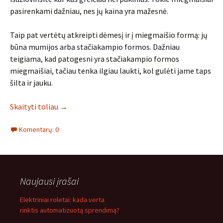
pasirenkami dažniau, nes jų kaina yra mažesnė.
Taip pat vertėtų atkreipti dėmesį ir į miegmaišio formą: jų
būna mumijos arba stačiakampio formos. Dažniau
teigiama, kad patogesni yra stačiakampio formos
miegmaišiai, tačiau tenka ilgiau laukti, kol gulėti jame taps
šilta ir jauku.
Skaityti toliau
→
Komentarų: 0
Naujausi įrašai
Elektriniai roletai: kada verta
rinktis automatizuotą sprendimą?