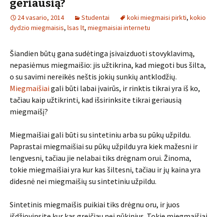
geriausią?
24 vasario, 2014
Studentai
koki miegmaisi pirkti
,
kokio
dydzio miegmaisis
,
lsas lt
,
miegmaisiai internetu
Šiandien būtų gana sudėtinga įsivaizduoti stovyklavimą,
nepasiėmus miegmaišio: jis užtikrina, kad miegoti bus šilta,
o su savimi nereikės neštis jokių sunkių antklodžių.
Miegmaišiai
gali būti labai įvairūs, ir rinktis tikrai yra iš ko,
tačiau kaip užtikrinti, kad išsirinksite tikrai geriausią
miegmaišį?
Miegmaišiai gali būti su sintetiniu arba su pūkų užpildu.
Paprastai miegmaišiai su pūkų užpildu yra kiek mažesni ir
lengvesni, tačiau jie nelabai tiks drėgnam orui. Žinoma,
tokie miegmaišiai yra kur kas šiltesni, tačiau ir jų kaina yra
didesnė nei miegmaišių su sintetiniu užpildu.
Sintetinis miegmaišis puikiai tiks drėgnu oru, ir juos
išdžiovinsite kur kas greičiau nei pūkinius. Tokie miegmaišiai