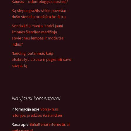
Kaunas – odontologijos sostinė?
Ką slepia gražūs stiklo paviršiai –
dušo sienelių priežiūra be filtrų
Sendaikčių manija: kodėl jauni
žmonės šiandien medžioja
sovietines lempas ir močiutės
indus?
Naudingi patarimai, kaip
atsikratyti streso ir pagerinti savo
savijautą
Naujausi komentarai
Informacija
apie
Vonia- nuo
istorijos pradžios iki šiandien
Rasa
apie
Buhalteriai internetu: ar
veiksminga?