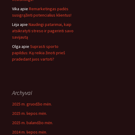
Vika
apie
Remarketingas padės
susigrąžinti potencialius klientus!
Lėja
apie
Naudingi patarimai, kaip
atsikratyti streso ir pagerinti savo
savijautą
Olga
apie
Suprasti sporto
papildus: Ką reikia žinoti prieš
pradedant juos vartoti?
Archyvai
2025 m. gruodžio mėn.
2025 m. liepos mėn.
2025 m. balandžio mėn.
2024 m. liepos mėn.