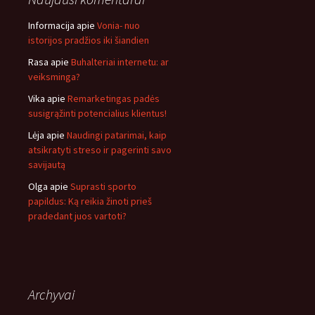
Informacija
apie
Vonia- nuo
istorijos pradžios iki šiandien
Rasa
apie
Buhalteriai internetu: ar
veiksminga?
Vika
apie
Remarketingas padės
susigrąžinti potencialius klientus!
Lėja
apie
Naudingi patarimai, kaip
atsikratyti streso ir pagerinti savo
savijautą
Olga
apie
Suprasti sporto
papildus: Ką reikia žinoti prieš
pradedant juos vartoti?
Archyvai