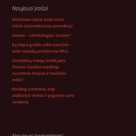
Naujausi įrašai
Elektriniai roletai: kada verta
rinktis automatizuotą sprendimą?
Kaunas – odontologijos sostinė?
Ką slepia gražūs stiklo paviršiai –
dušo sienelių priežiūra be filtrų
Sendaikčių manija: kodėl jauni
žmonės šiandien medžioja
sovietines lempas ir močiutės
indus?
Naudingi patarimai, kaip
atsikratyti streso ir pagerinti savo
savijautą
Naujausi komentarai