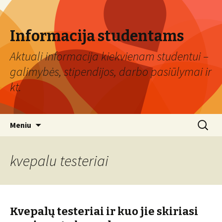
Informacija studentams
Aktuali informacija kiekvienam studentui –
galimybės, stipendijos, darbo pasiūlymai ir
kt.
Eiti
Ieškoti:
Meniu
prie
turinio
kvepalu testeriai
Kvepalų testeriai ir kuo jie skiriasi