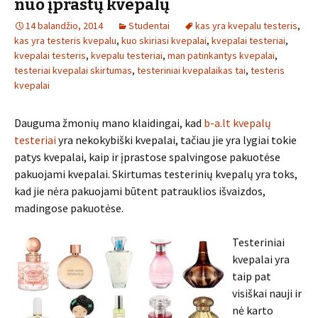
nuo įprastų kvepalų
14 balandžio, 2014
Studentai
kas yra kvepalu testeris
,
kas yra testeris kvepalu
,
kuo skiriasi kvepalai
,
kvepalai testeriai
,
kvepalai testeris
,
kvepalu testeriai
,
man patinkantys kvepalai
,
testeriai kvepalai skirtumas
,
testeriniai kvepalaikas tai
,
testeris
kvepalai
Dauguma žmonių mano klaidingai, kad
b-a.lt kvepalų
testeriai
yra nekokybiški kvepalai, tačiau jie yra lygiai tokie
patys kvepalai, kaip ir įprastose spalvingose pakuotėse
pakuojami kvepalai. Skirtumas testerinių kvepalų yra toks,
kad jie nėra pakuojami būtent patrauklios išvaizdos,
madingose pakuotėse.
Testeriniai
kvepalai yra
taip pat
visiškai nauji ir
nė karto