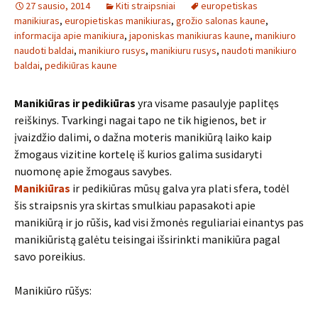
27 sausio, 2014
Kiti straipsniai
europetiskas
manikiuras
,
europietiskas manikiuras
,
grožio salonas kaune
,
informacija apie manikiura
,
japoniskas manikiuras kaune
,
manikiuro
naudoti baldai
,
manikiuro rusys
,
manikiuru rusys
,
naudoti manikiuro
baldai
,
pedikiūras kaune
Manikiūras ir pedikiūras
yra visame pasaulyje paplitęs
reiškinys. Tvarkingi nagai tapo ne tik higienos, bet ir
įvaizdžio dalimi, o dažna moteris manikiūrą laiko kaip
žmogaus vizitine kortelę iš kurios galima susidaryti
nuomonę apie žmogaus savybes.
Manikiūras
ir pedikiūras mūsų galva yra plati sfera, todėl
šis straipsnis yra skirtas smulkiau papasakoti apie
manikiūrą ir jo rūšis, kad visi žmonės reguliariai einantys pas
manikiūristą galėtu teisingai išsirinkti manikiūra pagal
savo poreikius.
Manikiūro rūšys: