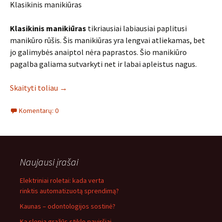
Klasikinis manikiūras
Klasikinis manikiūras
tikriausiai labiausiai paplitusi
manikūro rūšis. Šis manikiūras yra lengvai atliekamas, bet
jo galimybės anaiptol nėra paprastos. Šio manikiūro
pagalba galiama sutvarkyti net ir labai apleistus nagus.
Skaityti toliau
→
Komentarų: 0
Naujausi įrašai
Elektriniai roletai: kada verta
rinktis automatizuotą sprendimą?
Kaunas – odontologijos sostinė?
Ką slepia gražūs stiklo paviršiai –