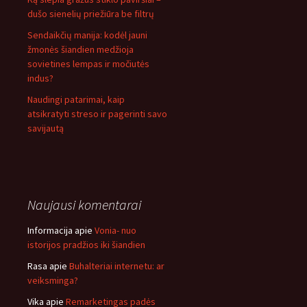
dušo sienelių priežiūra be filtrų
Sendaikčių manija: kodėl jauni
žmonės šiandien medžioja
sovietines lempas ir močiutės
indus?
Naudingi patarimai, kaip
atsikratyti streso ir pagerinti savo
savijautą
Naujausi komentarai
Informacija
apie
Vonia- nuo
istorijos pradžios iki šiandien
Rasa
apie
Buhalteriai internetu: ar
veiksminga?
Vika
apie
Remarketingas padės