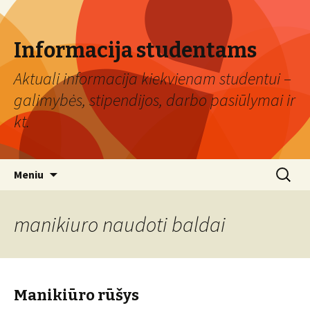
Informacija studentams
Aktuali informacija kiekvienam studentui –
galimybės, stipendijos, darbo pasiūlymai ir
kt.
Eiti
Ieškoti:
Meniu
prie
turinio
manikiuro naudoti baldai
Manikiūro rūšys