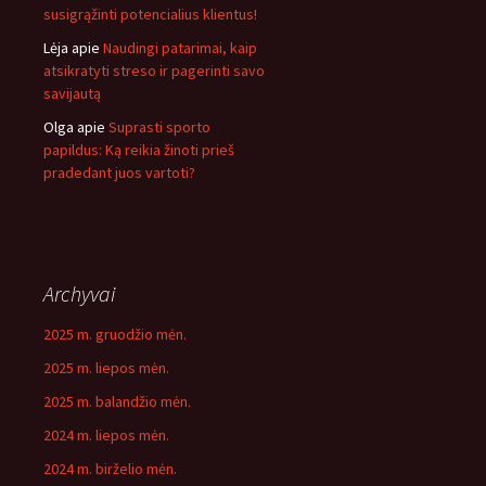
susigrąžinti potencialius klientus!
Lėja
apie
Naudingi patarimai, kaip
atsikratyti streso ir pagerinti savo
savijautą
Olga
apie
Suprasti sporto
papildus: Ką reikia žinoti prieš
pradedant juos vartoti?
Archyvai
2025 m. gruodžio mėn.
2025 m. liepos mėn.
2025 m. balandžio mėn.
2024 m. liepos mėn.
2024 m. birželio mėn.