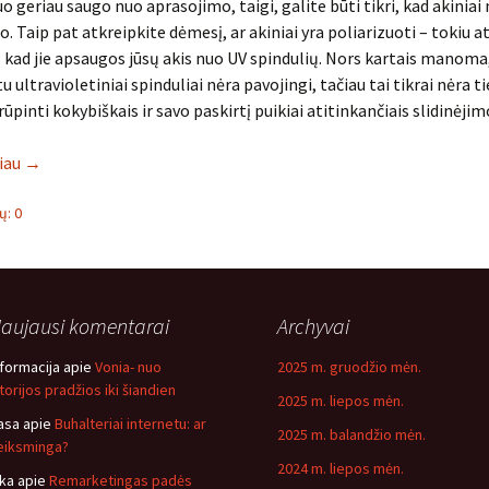
uo geriau saugo nuo aprasojimo, taigi, galite būti tikri, kad akiniai
. Taip pat atkreipkite dėmesį, ar akiniai yra poliarizuoti – tokiu a
 kad jie apsaugos jūsų akis nuo UV spindulių. Nors kartais manoma
ultravioletiniai spinduliai nėra pavojingi, tačiau tai tikrai nėra ti
ūpinti kokybiškais ir savo paskirtį puikiai atitinkančiais slidinėjimo
liau
→
: 0
aujausi komentarai
Archyvai
nformacija
apie
Vonia- nuo
2025 m. gruodžio mėn.
storijos pradžios iki šiandien
2025 m. liepos mėn.
asa
apie
Buhalteriai internetu: ar
2025 m. balandžio mėn.
eiksminga?
2024 m. liepos mėn.
ika
apie
Remarketingas padės