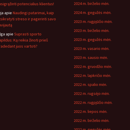
2024 m. birželio mėn.
usigrąžinti potencialius klientus!
2024 m. gegužės mėn.
ėja
apie
Naudingi patarimai, kaip
tsikratyti streso ir pagerinti savo
2023 m. rugpjūčio mėn.
avijautą
2023 m. birželio mėn.
lga
apie
Suprasti sporto
2023 m. gegužės mėn.
pildus: Ką reikia žinoti prieš
radedant juos vartoti?
2023 m. vasario mėn.
2023 m. sausio mėn.
2022 m. gruodžio mėn.
2022 m. lapkričio mėn.
2022 m. spalio mėn.
2022 m. rugsėjo mėn.
2022 m. rugpjūčio mėn.
2022 m. liepos mėn.
2022 m. birželio mėn.
2022 m. gegužės mėn.