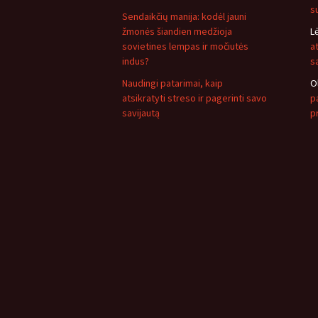
s
Sendaikčių manija: kodėl jauni
žmonės šiandien medžioja
L
sovietines lempas ir močiutės
a
indus?
s
Naudingi patarimai, kaip
O
atsikratyti streso ir pagerinti savo
pa
savijautą
p