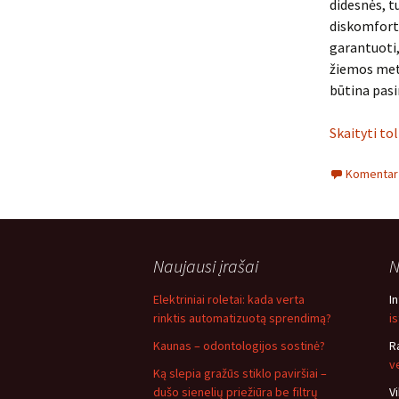
didesnės, t
diskomforto
garantuoti,
žiemos metu 
būtina pasir
Skaityti to
Komentarų
Naujausi įrašai
N
Elektriniai roletai: kada verta
I
rinktis automatizuotą sprendimą?
i
Kaunas – odontologijos sostinė?
R
v
Ką slepia gražūs stiklo paviršiai –
dušo sienelių priežiūra be filtrų
V