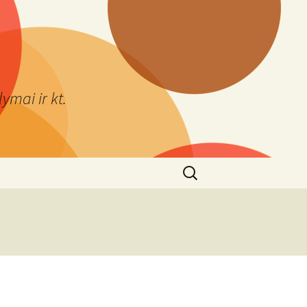
ymai ir kt.
Ieškoti: