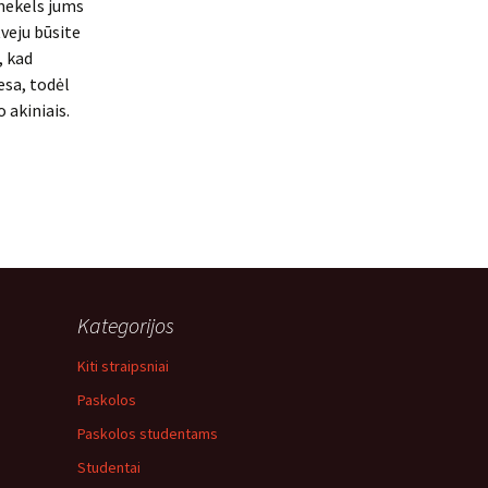
 nekels jums
tveju būsite
, kad
esa, todėl
 akiniais.
Kategorijos
Kiti straipsniai
Paskolos
Paskolos studentams
Studentai