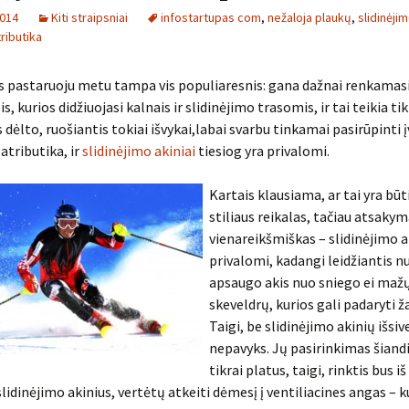
2014
Kiti straipsniai
infostartupas com
,
nežaloja plaukų
,
slidinėjim
tributika
s pastaruoju metu tampa vis populiaresnis: gana dažnai renkamasi 
is, kurios didžiuojasi kalnais ir slidinėjimo trasomis, ir tai teikia t
s dėlto, ruošiantis tokiai išvykai,labai svarbu tinkamai pasirūpinti į
atributika, ir
slidinėjimo akiniai
tiesiog yra privalomi.
Kartais klausiama, ar tai yra būt
stiliaus reikalas, tačiau atsaky
vienareikšmiškas – slidinėjimo a
privalomi, kadangi leidžiantis nu
apsaugo akis nuo sniego ei maž
skeveldrų, kurios gali padaryti ž
Taigi, be slidinėjimo akinių išsive
nepavyks. Jų pasirinkimas šiand
tikrai platus, taigi, rinktis bus iš
lidinėjimo akinius, vertėtų atkeiti dėmesį į ventiliacines angas – k