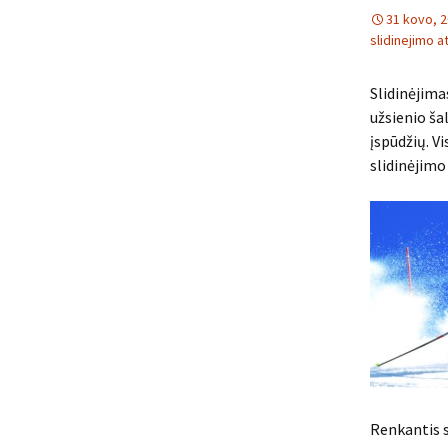
31 kovo, 
slidinejimo a
Slidinėjima
užsienio šal
įspūdžių. Vi
slidinėjimo 
Renkantis s