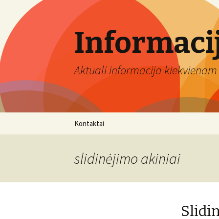
Informaci
Aktuali informacija kiekvienam 
Eiti
Kontaktai
prie
turinio
slidinėjimo akiniai
Slidin