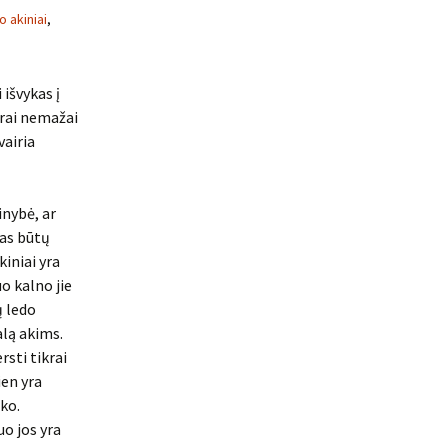
o akiniai
,
išvykas į
ikrai nemažai
vairia
inybė, ar
mas būtų
kiniai yra
o kalno jie
ų ledo
alą akims.
rsti tikrai
ien yra
 ko.
uo jos yra