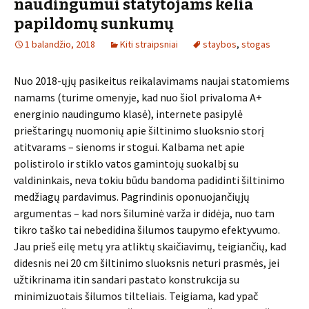
naudingumui statytojams kelia
papildomų sunkumų
1 balandžio, 2018
Kiti straipsniai
staybos
,
stogas
Nuo 2018-ųjų pasikeitus reikalavimams naujai statomiems
namams (turime omenyje, kad nuo šiol privaloma A+
energinio naudingumo klasė), internete pasipylė
prieštaringų nuomonių apie šiltinimo sluoksnio storį
atitvarams – sienoms ir stogui. Kalbama net apie
polistirolo ir stiklo vatos gamintojų suokalbį su
valdininkais, neva tokiu būdu bandoma padidinti šiltinimo
medžiagų pardavimus. Pagrindinis oponuojančiųjų
argumentas – kad nors šiluminė varža ir didėja, nuo tam
tikro taško tai nebedidina šilumos taupymo efektyvumo.
Jau prieš eilę metų yra atliktų skaičiavimų, teigiančių, kad
didesnis nei 20 cm šiltinimo sluoksnis neturi prasmės, jei
užtikrinama itin sandari pastato konstrukcija su
minimizuotais šilumos tilteliais. Teigiama, kad ypač