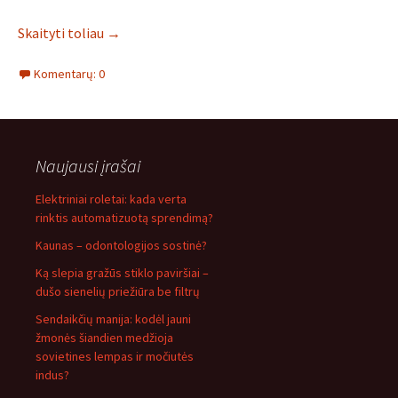
Skaityti toliau
→
Komentarų: 0
Naujausi įrašai
Elektriniai roletai: kada verta
rinktis automatizuotą sprendimą?
Kaunas – odontologijos sostinė?
Ką slepia gražūs stiklo paviršiai –
dušo sienelių priežiūra be filtrų
Sendaikčių manija: kodėl jauni
žmonės šiandien medžioja
sovietines lempas ir močiutės
indus?