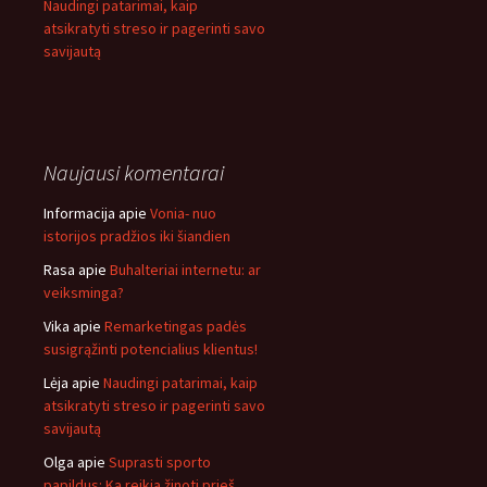
Naudingi patarimai, kaip
atsikratyti streso ir pagerinti savo
savijautą
Naujausi komentarai
Informacija
apie
Vonia- nuo
istorijos pradžios iki šiandien
Rasa
apie
Buhalteriai internetu: ar
veiksminga?
Vika
apie
Remarketingas padės
susigrąžinti potencialius klientus!
Lėja
apie
Naudingi patarimai, kaip
atsikratyti streso ir pagerinti savo
savijautą
Olga
apie
Suprasti sporto
papildus: Ką reikia žinoti prieš