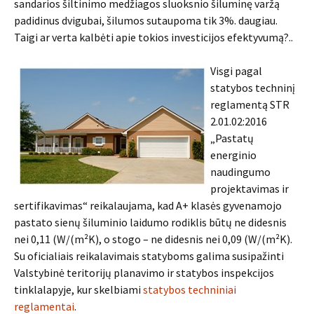
sandarios šiltinimo medžiagos sluoksnio šiluminę varžą
padidinus dvigubai, šilumos sutaupoma tik 3%. daugiau.
Taigi ar verta kalbėti apie tokios investicijos efektyvumą?..
Visgi pagal
statybos techninį
reglamentą STR
2.01.02:2016
„Pastatų
energinio
naudingumo
projektavimas ir
sertifikavimas“ reikalaujama, kad A+ klasės gyvenamojo
pastato sienų šiluminio laidumo rodiklis būtų ne didesnis
nei 0,11 (W/(m²K), o stogo – ne didesnis nei 0,09 (W/(m²K).
Su oficialiais reikalavimais statyboms galima susipažinti
Valstybinė teritorijų planavimo ir statybos inspekcijos
tinklalapyje, kur skelbiami
statybos techniniai
reglamentai
.