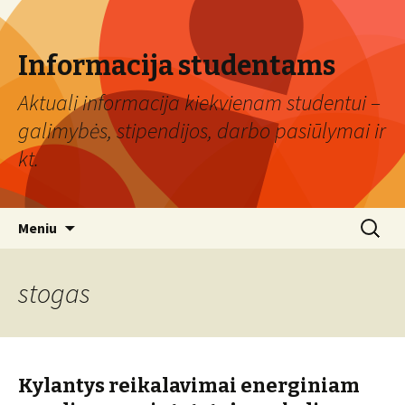
Informacija studentams
Aktuali informacija kiekvienam studentui –
galimybės, stipendijos, darbo pasiūlymai ir
kt.
Eiti
Ieškoti:
Meniu
prie
turinio
stogas
Kylantys reikalavimai energiniam