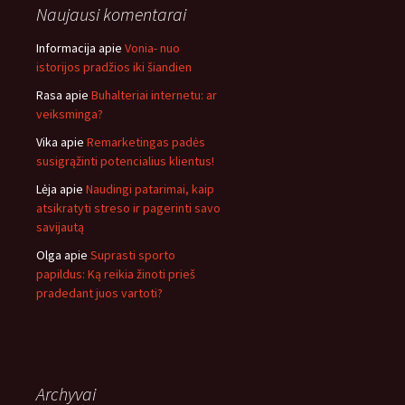
Naujausi komentarai
Informacija
apie
Vonia- nuo
istorijos pradžios iki šiandien
Rasa
apie
Buhalteriai internetu: ar
veiksminga?
Vika
apie
Remarketingas padės
susigrąžinti potencialius klientus!
Lėja
apie
Naudingi patarimai, kaip
atsikratyti streso ir pagerinti savo
savijautą
Olga
apie
Suprasti sporto
papildus: Ką reikia žinoti prieš
pradedant juos vartoti?
Archyvai