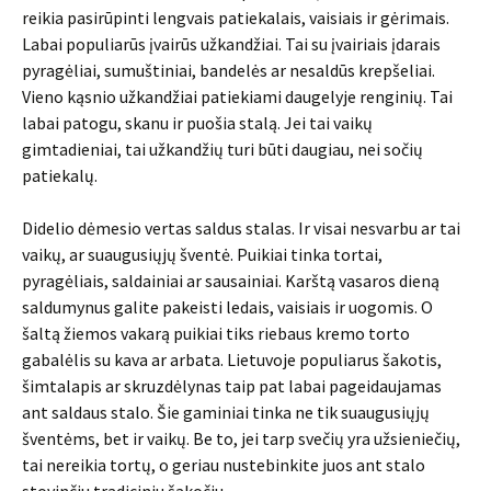
reikia pasirūpinti lengvais patiekalais, vaisiais ir gėrimais.
Labai populiarūs įvairūs užkandžiai. Tai su įvairiais įdarais
pyragėliai, sumuštiniai, bandelės ar nesaldūs krepšeliai.
Vieno kąsnio užkandžiai patiekiami daugelyje renginių. Tai
labai patogu, skanu ir puošia stalą. Jei tai vaikų
gimtadieniai, tai užkandžių turi būti daugiau, nei sočių
patiekalų.
Didelio dėmesio vertas saldus stalas. Ir visai nesvarbu ar tai
vaikų, ar suaugusiųjų šventė. Puikiai tinka tortai,
pyragėliais, saldainiai ar sausainiai. Karštą vasaros dieną
saldumynus galite pakeisti ledais, vaisiais ir uogomis. O
šaltą žiemos vakarą puikiai tiks riebaus kremo torto
gabalėlis su kava ar arbata. Lietuvoje populiarus šakotis,
šimtalapis ar skruzdėlynas taip pat labai pageidaujamas
ant saldaus stalo. Šie gaminiai tinka ne tik suaugusiųjų
šventėms, bet ir vaikų. Be to, jei tarp svečių yra užsieniečių,
tai nereikia tortų, o geriau nustebinkite juos ant stalo