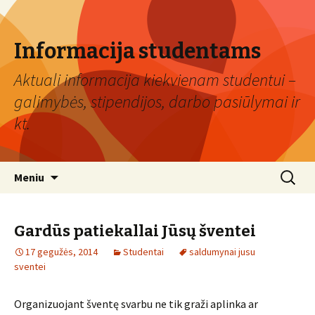
Informacija studentams
Aktuali informacija kiekvienam studentui –
galimybės, stipendijos, darbo pasiūlymai ir
kt.
Eiti
Ieškoti:
Meniu
prie
turinio
Gardūs patiekallai Jūsų šventei
17 gegužės, 2014
Studentai
saldumynai jusu
sventei
Organizuojant šventę svarbu ne tik graži aplinka ar