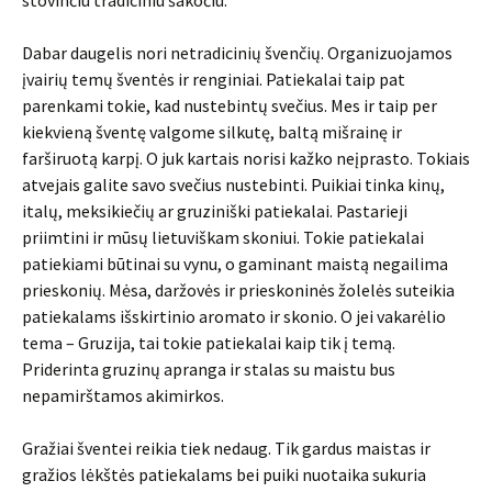
stovinčiu tradiciniu šakočiu.
Dabar daugelis nori netradicinių švenčių. Organizuojamos
įvairių temų šventės ir renginiai. Patiekalai taip pat
parenkami tokie, kad nustebintų svečius. Mes ir taip per
kiekvieną šventę valgome silkutę, baltą mišrainę ir
farširuotą karpį. O juk kartais norisi kažko neįprasto. Tokiais
atvejais galite savo svečius nustebinti. Puikiai tinka kinų,
italų, meksikiečių ar gruziniški patiekalai. Pastarieji
priimtini ir mūsų lietuviškam skoniui. Tokie patiekalai
patiekiami būtinai su vynu, o gaminant maistą negailima
prieskonių. Mėsa, daržovės ir prieskoninės žolelės suteikia
patiekalams išskirtinio aromato ir skonio. O jei vakarėlio
tema – Gruzija, tai tokie patiekalai kaip tik į temą.
Priderinta gruzinų apranga ir stalas su maistu bus
nepamirštamos akimirkos.
Gražiai šventei reikia tiek nedaug. Tik gardus maistas ir
gražios lėkštės patiekalams bei puiki nuotaika sukuria