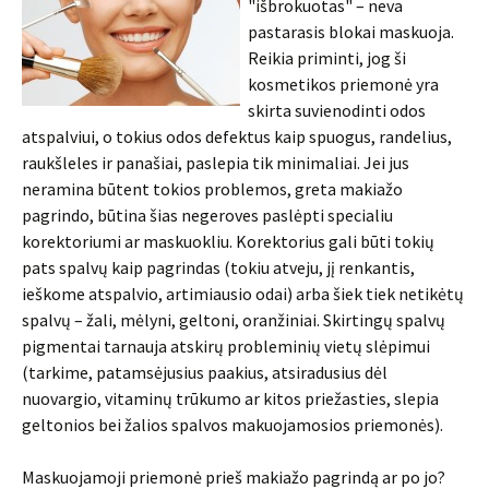
"išbrokuotas" – neva
pastarasis blokai maskuoja.
Reikia priminti, jog ši
kosmetikos priemonė yra
skirta suvienodinti odos
atspalviui, o tokius odos defektus kaip spuogus, randelius,
raukšleles ir panašiai, paslepia tik minimaliai. Jei jus
neramina būtent tokios problemos, greta makiažo
pagrindo, būtina šias negeroves paslėpti specialiu
korektoriumi ar maskuokliu. Korektorius gali būti tokių
pats spalvų kaip pagrindas (tokiu atveju, jį renkantis,
ieškome atspalvio, artimiausio odai) arba šiek tiek netikėtų
spalvų – žali, mėlyni, geltoni, oranžiniai. Skirtingų spalvų
pigmentai tarnauja atskirų probleminių vietų slėpimui
(tarkime, patamsėjusius paakius, atsiradusius dėl
nuovargio, vitaminų trūkumo ar kitos priežasties, slepia
geltonios bei žalios spalvos makuojamosios priemonės).
Maskuojamoji priemonė prieš makiažo pagrindą ar po jo?