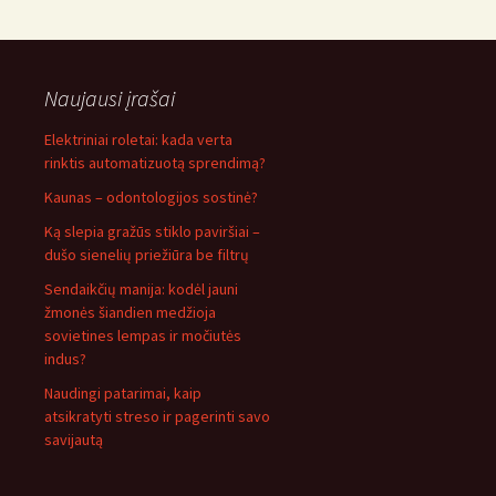
Naujausi įrašai
Elektriniai roletai: kada verta
rinktis automatizuotą sprendimą?
Kaunas – odontologijos sostinė?
Ką slepia gražūs stiklo paviršiai –
dušo sienelių priežiūra be filtrų
Sendaikčių manija: kodėl jauni
žmonės šiandien medžioja
sovietines lempas ir močiutės
indus?
Naudingi patarimai, kaip
atsikratyti streso ir pagerinti savo
savijautą