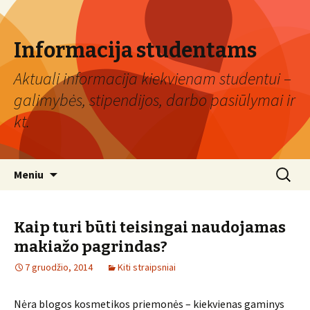
Informacija studentams
Aktuali informacija kiekvienam studentui –
galimybės, stipendijos, darbo pasiūlymai ir
kt.
Eiti
Ieškoti:
Meniu
prie
turinio
Kaip turi būti teisingai naudojamas
makiažo pagrindas?
7 gruodžio, 2014
Kiti straipsniai
Nėra blogos kosmetikos priemonės – kiekvienas gaminys