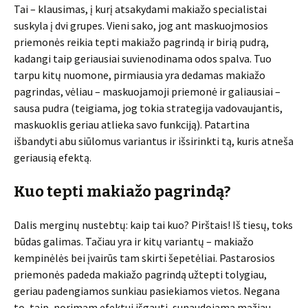
Tai – klausimas, į kurį atsakydami makiažo specialistai
suskyla į dvi grupes. Vieni sako, jog ant maskuojmosios
priemonės reikia tepti makiažo pagrindą ir birią pudrą,
kadangi taip geriausiai suvienodinama odos spalva. Tuo
tarpu kitų nuomone, pirmiausia yra dedamas makiažo
pagrindas, vėliau – maskuojamoji priemonė ir galiausiai –
sausa pudra (teigiama, jog tokia strategija vadovaujantis,
maskuoklis geriau atlieka savo funkciją). Patartina
išbandyti abu siūlomus variantus ir išsirinkti tą, kuris atneša
geriausią efektą.
Kuo tepti makiažo pagrindą?
Dalis merginų nustebtų: kaip tai kuo? Pirštais! Iš tiesų, toks
būdas galimas. Tačiau yra ir kitų variantų – makiažo
kempinėlės bei įvairūs tam skirti šepetėliai. Pastarosios
priemonės padeda makiažo pagrindą užtepti tolygiau,
geriau padengiamos sunkiau pasiekiamos vietos. Negana
to, taip, norimam efektui išgauti, sunaudojama mažiau