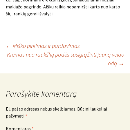
makiažo pagrindo. Aišku reikia nepamiršti karts nuo karto
šių įrankių gerai išvalyti.
Įrašo
←
Miško pirkimas ir pardavimas
Kremas nuo raukšlių padės susigrąžinti jauną veido
odą
→
navigacija
Parašykite komentarą
El. pašto adresas nebus skelbiamas.
Būtini laukeliai
pažymėti
*
Komentaras
*