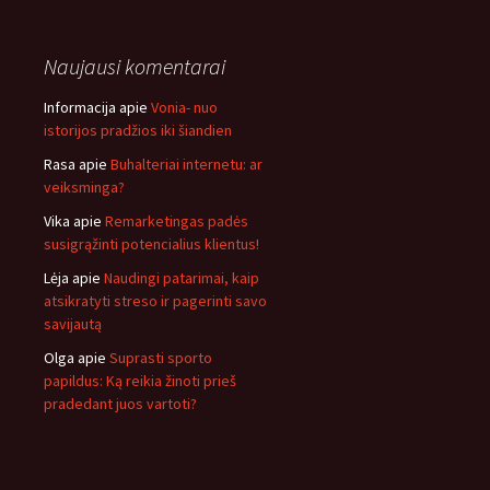
Naujausi komentarai
Informacija
apie
Vonia- nuo
istorijos pradžios iki šiandien
Rasa
apie
Buhalteriai internetu: ar
veiksminga?
Vika
apie
Remarketingas padės
susigrąžinti potencialius klientus!
Lėja
apie
Naudingi patarimai, kaip
atsikratyti streso ir pagerinti savo
savijautą
Olga
apie
Suprasti sporto
papildus: Ką reikia žinoti prieš
pradedant juos vartoti?