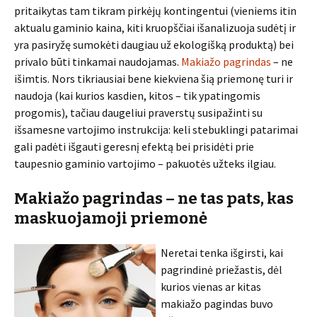
pritaikytas tam tikram pirkėjų kontingentui (vieniems itin
aktualu gaminio kaina, kiti kruopščiai išanalizuoja sudėtį ir
yra pasiryžę sumokėti daugiau už ekologišką produktą) bei
privalo būti tinkamai naudojamas.
Makiažo pagrindas
– ne
išimtis. Nors tikriausiai bene kiekviena šią priemonę turi ir
naudoja (kai kurios kasdien, kitos – tik ypatingomis
progomis), tačiau daugeliui praverstų susipažinti su
išsamesne vartojimo instrukcija: keli stebuklingi patarimai
gali padėti išgauti geresnį efektą bei prisidėti prie
taupesnio gaminio vartojimo – pakuotės užteks ilgiau.
Makiažo pagrindas – ne tas pats, kas
maskuojamoji priemonė
Neretai tenka išgirsti, kai
pagrindinė priežastis, dėl
kurios vienas ar kitas
makiažo pagindas buvo