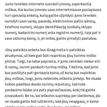
Jums tereikės internete susirasti įmonę, superkančią
miškus, Kai kurios įmonės savo internetiniuose puslapiuose
turi specialią anketą, kurią galite užpildyti: jums tereikės
nurodyti savo vardą, pavardę, elektroninio pašto adresą,
telefono numerį, sklypo identifikaciją (unikalų sklypo
numerį, kadastrinį numerį arba registro numerį), taip pat ir
savo siūlomą kainą, ir, jei reikia, galite prirašyti pastabas.
Jūsų pateikta anketa bus išnagrinėta ir pateiktas
atsakymas, už kiek gali būti nupirktas jūsų turimo miško
plotas. Taigi, tai labai paprasta, ir jums nereikės niekur eiti
iš namų, norint parduoti turimą mišką. Tikėtina, kad jums
bus pasiūlyta pati geriausia kaina, už kurią bus nupirktas
jūsų miškas, taigi, jums nebeteks ieškotis pirkėjo. Ne visada
tokios paieškos duoda norimų rezultatų, tad toks
pardavimo būdas yra pats paprasčiausias, kokį tik galite
įsivaizduoti. Be to, kai ieškotės supirkėjų per skelbimus, jūs
ne visada galite būti užtikrinti, kad jūsų neapgaus, ir kaina