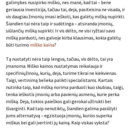
galimybes nusipirko miško, nes manė, kad tai – bene
geriausia investicija, tačiau tai, deja, pasiteisina ne visada, ir
vis daugiau žmonių imasi ieškoti, kas galėtų mišką nupirkti.
Šiandien tai nėra taip ir sudėtinga – atsiranda įmonių,
siūlančių mišką supirkti. Ir vis dėlto, ne visi ryžtasi savo
mišką parduoti, nes galvoje kirba klausimas, kokia galėtų
būti turimo
miško kaina
?
Tą nustatyti nėra taip lengva, tačiau, vis dėlto, tai yra
įmanoma. Miško kainos nustatymas reikalauja ir
specifiniųžinoių, kurių, deja, turime tikrai ne kiekvienas.
Taigi, vertinimą belieka palikti specialistams. Kartais
nutinka taip, kad mišką norima parduoti kuo skubiau, taigi,
tenka ieškotis įmonių arba pavienių asmenų, kurie perka
mišką. Deja, tokios paieškos gali gerokai užtrukti bei
išvarginti. Kad taip nenutiktų, šiandien galima pasiūlyti
jums alternatyvą – egzistuoja įmonių, kurios superka
miškus bei gali įvertinti jų kainą. Kaip viskas vyksta?