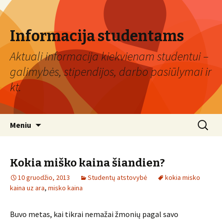
Informacija studentams
Aktuali informacija kiekvienam studentui –
galimybės, stipendijos, darbo pasiūlymai ir
kt.
Eiti
Ieškoti:
Meniu
prie
turinio
Kokia miško kaina šiandien?
10 gruodžio, 2013
Studentų atstovybė
kokia misko
kaina uz ara
,
misko kaina
Buvo metas, kai tikrai nemažai žmonių pagal savo