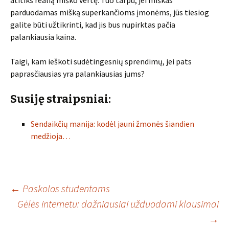
atitiks realią miško vertę. Tuo tarpu, jei miškas
parduodamas mišką superkančioms įmonėms, jūs tiesiog
galite būti užtikrinti, kad jis bus nupirktas pačia
palankiausia kaina.
Taigi, kam ieškoti sudėtingesnių sprendimų, jei pats
paprasčiausias yra palankiausias jums?
Susiję straipsniai:
Sendaikčių manija: kodėl jauni žmonės šiandien
medžioja…
Įrašo
←
Paskolos studentams
Gėlės internetu: dažniausiai užduodami klausimai
→
navigacija