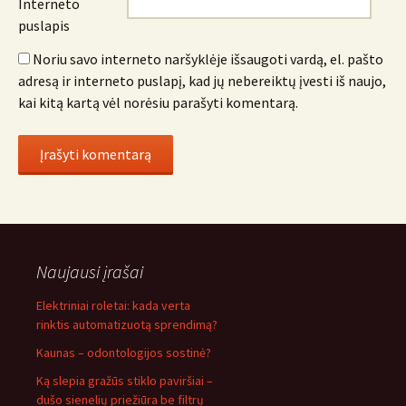
Interneto
puslapis
Noriu savo interneto naršyklėje išsaugoti vardą, el. pašto
adresą ir interneto puslapį, kad jų nebereiktų įvesti iš naujo,
kai kitą kartą vėl norėsiu parašyti komentarą.
Naujausi įrašai
Elektriniai roletai: kada verta
rinktis automatizuotą sprendimą?
Kaunas – odontologijos sostinė?
Ką slepia gražūs stiklo paviršiai –
dušo sienelių priežiūra be filtrų