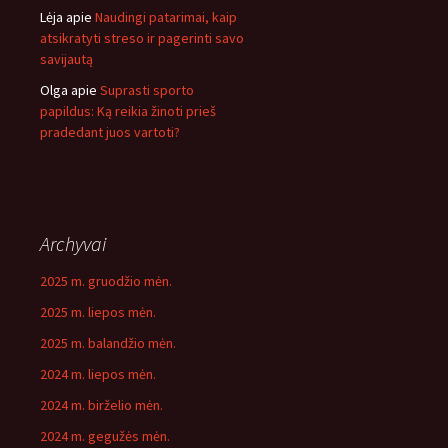
Lėja
apie
Naudingi patarimai, kaip
atsikratyti streso ir pagerinti savo
savijautą
Olga
apie
Suprasti sporto
papildus: Ką reikia žinoti prieš
pradedant juos vartoti?
Archyvai
2025 m. gruodžio mėn.
2025 m. liepos mėn.
2025 m. balandžio mėn.
2024 m. liepos mėn.
2024 m. birželio mėn.
2024 m. gegužės mėn.