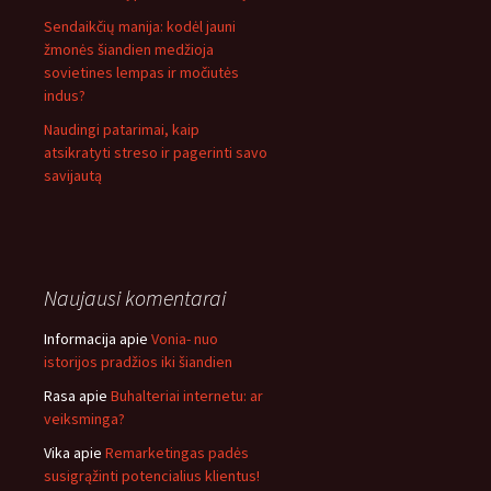
Sendaikčių manija: kodėl jauni
žmonės šiandien medžioja
sovietines lempas ir močiutės
indus?
Naudingi patarimai, kaip
atsikratyti streso ir pagerinti savo
savijautą
Naujausi komentarai
Informacija
apie
Vonia- nuo
istorijos pradžios iki šiandien
Rasa
apie
Buhalteriai internetu: ar
veiksminga?
Vika
apie
Remarketingas padės
susigrąžinti potencialius klientus!