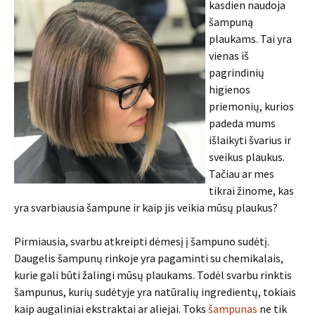
kasdien naudoja
šampuną
plaukams. Tai yra
vienas iš
pagrindinių
higienos
priemonių, kurios
padeda mums
išlaikyti švarius ir
sveikus plaukus.
Tačiau ar mes
tikrai žinome, kas
yra svarbiausia šampune ir kaip jis veikia mūsų plaukus?
Pirmiausia, svarbu atkreipti dėmesį į šampuno sudėtį.
Daugelis šampunų rinkoje yra pagaminti su chemikalais,
kurie gali būti žalingi mūsų plaukams. Todėl svarbu rinktis
šampunus, kurių sudėtyje yra natūralių ingredientų, tokiais
kaip augaliniai ekstraktai ar aliejai. Toks
šampunas
ne tik