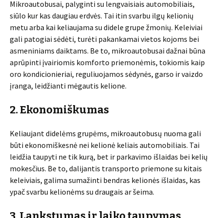
Mikroautobusai, palyginti su lengvaisiais automobiliais,
siūlo kur kas daugiau erdvės. Tai itin svarbu ilgų kelionių
metu arba kai keliaujama su didele grupe žmonių. Keleiviai
gali patogiai sėdėti, turėti pakankamai vietos kojoms bei
asmeniniams daiktams. Be to, mikroautobusai dažnai būna
aprūpinti įvairiomis komforto priemonėmis, tokiomis kaip
oro kondicionieriai, reguliuojamos sėdynės, garso ir vaizdo
įranga, leidžianti mėgautis kelione.
2. Ekonomiškumas
Keliaujant didelėms grupėms, mikroautobusų nuoma gali
būti ekonomiškesnė nei kelionė keliais automobiliais. Tai
leidžia taupyti ne tik kurą, bet ir parkavimo išlaidas bei kelių
mokesčius. Be to, dalijantis transporto priemone su kitais
keleiviais, galima sumažinti bendras kelionės išlaidas, kas
ypač svarbu kelionėms su draugais ar šeima.
3. Lankstumas ir laiko taupymas