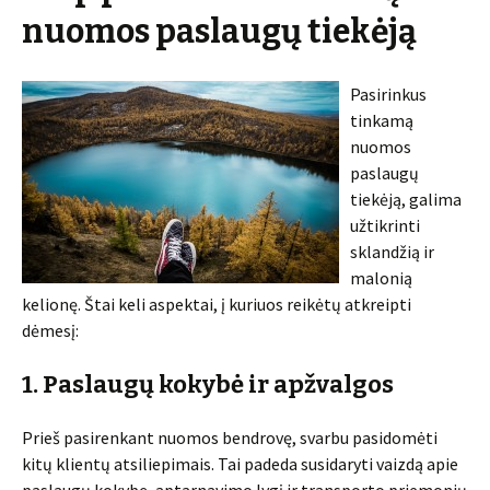
nuomos paslaugų tiekėją
Pasirinkus
tinkamą
nuomos
paslaugų
tiekėją, galima
užtikrinti
sklandžią ir
malonią
kelionę. Štai keli aspektai, į kuriuos reikėtų atkreipti
dėmesį:
1. Paslaugų kokybė ir apžvalgos
Prieš pasirenkant nuomos bendrovę, svarbu pasidomėti
kitų klientų atsiliepimais. Tai padeda susidaryti vaizdą apie