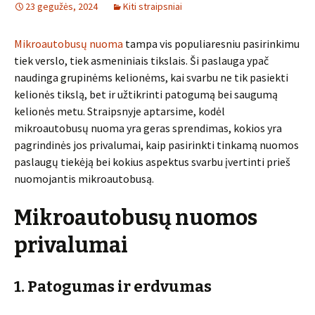
23 gegužės, 2024
Kiti straipsniai
Mikroautobusų nuoma
tampa vis populiaresniu pasirinkimu
tiek verslo, tiek asmeniniais tikslais. Ši paslauga ypač
naudinga grupinėms kelionėms, kai svarbu ne tik pasiekti
kelionės tikslą, bet ir užtikrinti patogumą bei saugumą
kelionės metu. Straipsnyje aptarsime, kodėl
mikroautobusų nuoma yra geras sprendimas, kokios yra
pagrindinės jos privalumai, kaip pasirinkti tinkamą nuomos
paslaugų tiekėją bei kokius aspektus svarbu įvertinti prieš
nuomojantis mikroautobusą.
Mikroautobusų nuomos
privalumai
1. Patogumas ir erdvumas