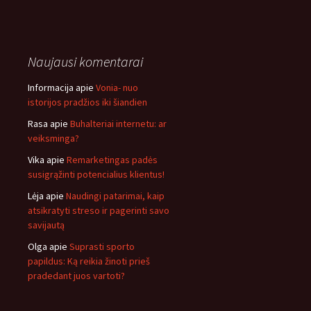
Naujausi komentarai
Informacija
apie
Vonia- nuo
istorijos pradžios iki šiandien
Rasa
apie
Buhalteriai internetu: ar
veiksminga?
Vika
apie
Remarketingas padės
susigrąžinti potencialius klientus!
Lėja
apie
Naudingi patarimai, kaip
atsikratyti streso ir pagerinti savo
savijautą
Olga
apie
Suprasti sporto
papildus: Ką reikia žinoti prieš
pradedant juos vartoti?