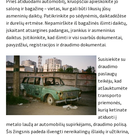
Prieš atiduodami automobilį, kruopščiai apieškokite jo
saloną ir bagažinę – vietas, kur gali būti likusių jūsų
asmeninių daiktų. Patikrinkite po sėdynėmis, daiktadėžėse
ir durelių ertmėse. Nepamirškite iš bagažinės išimti daiktų,
įskaitant atsargines padangas, įrankius ir asmeninius
daiktus. Įsitikinkite, kad išimti ir visi svarbūs dokumentai,
pavyzdžiui, registracijos ir draudimo dokumentai.
Susisiekite su
draudimo
paslaugų
teikėju, kad
atšauktumėte
transporto
priemonės,
kurią ketinate
atiduoti į
metalo laužą ar automobilių supirkėjams, draudimo polisą.
Šis žingsnis padeda išvengti nereikalingų išlaidų ir užtikrina,