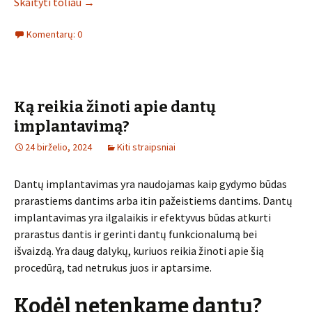
Skaityti toliau
→
Komentarų: 0
Ką reikia žinoti apie dantų
implantavimą?
24 birželio, 2024
Kiti straipsniai
Dantų implantavimas yra naudojamas kaip gydymo būdas
prarastiems dantims arba itin pažeistiems dantims. Dantų
implantavimas yra ilgalaikis ir efektyvus būdas atkurti
prarastus dantis ir gerinti dantų funkcionalumą bei
išvaizdą. Yra daug dalykų, kuriuos reikia žinoti apie šią
procedūrą, tad netrukus juos ir aptarsime.
Kodėl netenkame dantų?