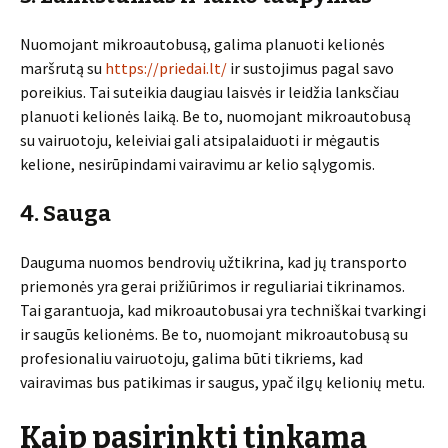
Nuomojant mikroautobusą, galima planuoti kelionės
maršrutą su
https://priedai.lt/
ir sustojimus pagal savo
poreikius. Tai suteikia daugiau laisvės ir leidžia lanksčiau
planuoti kelionės laiką. Be to, nuomojant mikroautobusą
su vairuotoju, keleiviai gali atsipalaiduoti ir mėgautis
kelione, nesirūpindami vairavimu ar kelio sąlygomis.
4. Sauga
Dauguma nuomos bendrovių užtikrina, kad jų transporto
priemonės yra gerai prižiūrimos ir reguliariai tikrinamos.
Tai garantuoja, kad mikroautobusai yra techniškai tvarkingi
ir saugūs kelionėms. Be to, nuomojant mikroautobusą su
profesionaliu vairuotoju, galima būti tikriems, kad
vairavimas bus patikimas ir saugus, ypač ilgų kelionių metu.
Kaip pasirinkti tinkamą