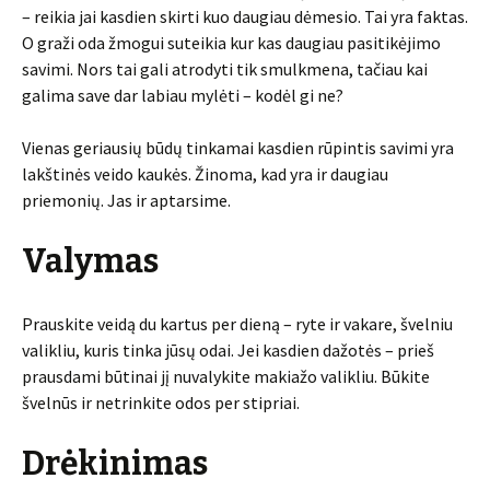
– reikia jai kasdien skirti kuo daugiau dėmesio. Tai yra faktas.
O graži oda žmogui suteikia kur kas daugiau pasitikėjimo
savimi. Nors tai gali atrodyti tik smulkmena, tačiau kai
galima save dar labiau mylėti – kodėl gi ne?
Vienas geriausių būdų tinkamai kasdien rūpintis savimi yra
lakštinės veido kaukės. Žinoma, kad yra ir daugiau
priemonių. Jas ir aptarsime.
Valymas
Prauskite veidą du kartus per dieną – ryte ir vakare, švelniu
valikliu, kuris tinka jūsų odai. Jei kasdien dažotės – prieš
prausdami būtinai jį nuvalykite makiažo valikliu. Būkite
švelnūs ir netrinkite odos per stipriai.
Drėkinimas