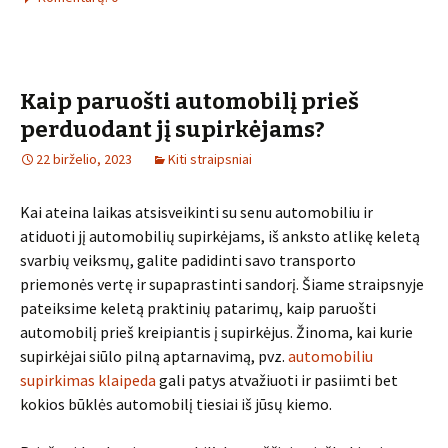
Kaip paruošti automobilį prieš
perduodant jį supirkėjams?
22 birželio, 2023
Kiti straipsniai
Kai ateina laikas atsisveikinti su senu automobiliu ir
atiduoti jį automobilių supirkėjams, iš anksto atlikę keletą
svarbių veiksmų, galite padidinti savo transporto
priemonės vertę ir supaprastinti sandorį. Šiame straipsnyje
pateiksime keletą praktinių patarimų, kaip paruošti
automobilį prieš kreipiantis į supirkėjus. Žinoma, kai kurie
supirkėjai siūlo pilną aptarnavimą, pvz.
automobiliu
supirkimas klaipeda
gali patys atvažiuoti ir pasiimti bet
kokios būklės automobilį tiesiai iš jūsų kiemo.