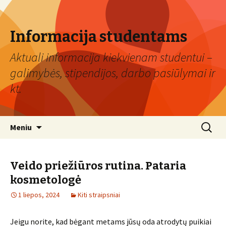
Informacija studentams
Aktuali informacija kiekvienam studentui –
galimybės, stipendijos, darbo pasiūlymai ir
kt.
Eiti
Ieškoti:
Meniu
prie
turinio
Veido priežiūros rutina. Pataria
kosmetologė
1 liepos, 2024
Kiti straipsniai
Jeigu norite, kad bėgant metams jūsų oda atrodytų puikiai