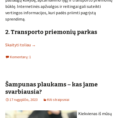
paslaugų kokybę, aptarnavimo lygį ir transporto priemonių
būklę. Internetinės apžvalgos ir reitingai gali suteikti
vertingos informacijos, kuri padės priimti pagrįstą
sprendimą.
2. Transporto priemonių parkas
Skaityti toliau
→
Komentarų: 1
Šampunas plaukams – kas jame
svarbiausia?
17 rugpjūčio, 2023
Kiti straipsniai
Kiekvienas iš mūsų