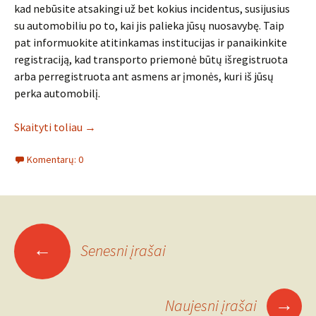
kad nebūsite atsakingi už bet kokius incidentus, susijusius
su automobiliu po to, kai jis palieka jūsų nuosavybę. Taip
pat informuokite atitinkamas institucijas ir panaikinkite
registraciją, kad transporto priemonė būtų išregistruota
arba perregistruota ant asmens ar įmonės, kuri iš jūsų
perka automobilį.
Skaityti toliau
→
Komentarų: 0
Įrašo
←
Senesni įrašai
navigacija
→
Naujesni įrašai