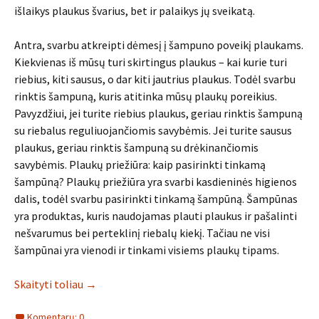
išlaikys plaukus švarius, bet ir palaikys jų sveikatą.
Antra, svarbu atkreipti dėmesį į šampuno poveikį plaukams.
Kiekvienas iš mūsų turi skirtingus plaukus – kai kurie turi
riebius, kiti sausus, o dar kiti jautrius plaukus. Todėl svarbu
rinktis šampuną, kuris atitinka mūsų plaukų poreikius.
Pavyzdžiui, jei turite riebius plaukus, geriau rinktis šampuną
su riebalus reguliuojančiomis savybėmis. Jei turite sausus
plaukus, geriau rinktis šampuną su drėkinančiomis
savybėmis. Plaukų priežiūra: kaip pasirinkti tinkamą
šampūną? Plaukų priežiūra yra svarbi kasdieninės higienos
dalis, todėl svarbu pasirinkti tinkamą šampūną. Šampūnas
yra produktas, kuris naudojamas plauti plaukus ir pašalinti
nešvarumus bei perteklinį riebalų kiekį. Tačiau ne visi
šampūnai yra vienodi ir tinkami visiems plaukų tipams.
Skaityti toliau
→
Komentarų: 0