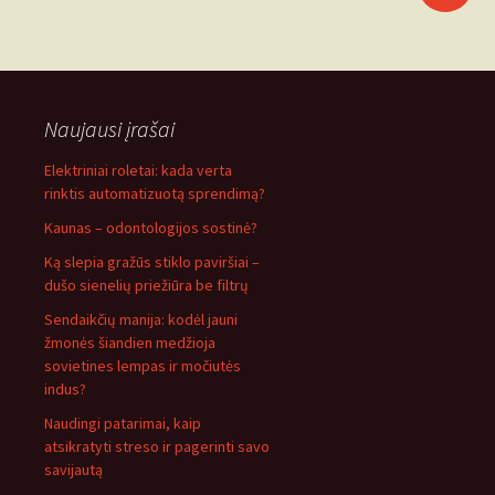
Naujausi įrašai
Elektriniai roletai: kada verta
rinktis automatizuotą sprendimą?
Kaunas – odontologijos sostinė?
Ką slepia gražūs stiklo paviršiai –
dušo sienelių priežiūra be filtrų
Sendaikčių manija: kodėl jauni
žmonės šiandien medžioja
sovietines lempas ir močiutės
indus?
Naudingi patarimai, kaip
atsikratyti streso ir pagerinti savo
savijautą