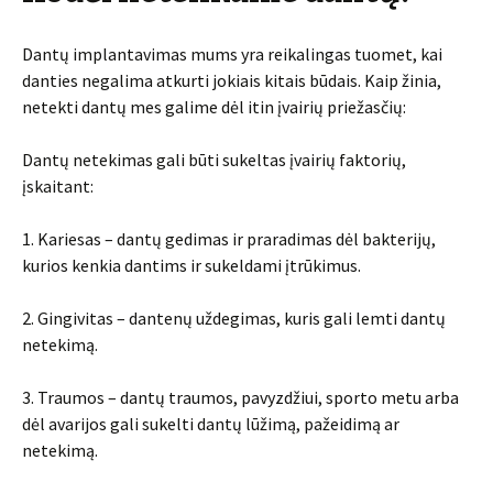
Dantų implantavimas mums yra reikalingas tuomet, kai
danties negalima atkurti jokiais kitais būdais. Kaip žinia,
netekti dantų mes galime dėl itin įvairių priežasčių:
Dantų netekimas gali būti sukeltas įvairių faktorių,
įskaitant:
1. Kariesas – dantų gedimas ir praradimas dėl bakterijų,
kurios kenkia dantims ir sukeldami įtrūkimus.
2. Gingivitas – dantenų uždegimas, kuris gali lemti dantų
netekimą.
3. Traumos – dantų traumos, pavyzdžiui, sporto metu arba
dėl avarijos gali sukelti dantų lūžimą, pažeidimą ar
netekimą.