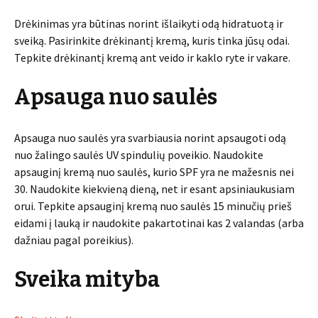
Drėkinimas yra būtinas norint išlaikyti odą hidratuotą ir
sveiką. Pasirinkite drėkinantį kremą, kuris tinka jūsų odai.
Tepkite drėkinantį kremą ant veido ir kaklo ryte ir vakare.
Apsauga nuo saulės
Apsauga nuo saulės yra svarbiausia norint apsaugoti odą
nuo žalingo saulės UV spindulių poveikio. Naudokite
apsauginį kremą nuo saulės, kurio SPF yra ne mažesnis nei
30. Naudokite kiekvieną dieną, net ir esant apsiniaukusiam
orui. Tepkite apsauginį kremą nuo saulės 15 minučių prieš
eidami į lauką ir naudokite pakartotinai kas 2 valandas (arba
dažniau pagal poreikius).
Sveika mityba