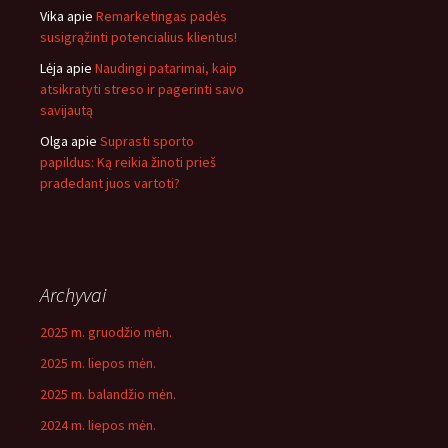
Vika
apie
Remarketingas padės
susigrąžinti potencialius klientus!
Lėja
apie
Naudingi patarimai, kaip
atsikratyti streso ir pagerinti savo
savijautą
Olga
apie
Suprasti sporto
papildus: Ką reikia žinoti prieš
pradedant juos vartoti?
Archyvai
2025 m. gruodžio mėn.
2025 m. liepos mėn.
2025 m. balandžio mėn.
2024 m. liepos mėn.