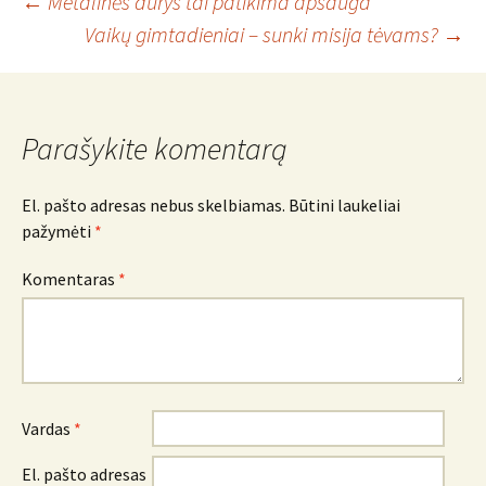
Įrašo
←
Metalinės durys tai patikima apsauga
Vaikų gimtadieniai – sunki misija tėvams?
→
navigacija
Parašykite komentarą
El. pašto adresas nebus skelbiamas.
Būtini laukeliai
pažymėti
*
Komentaras
*
Vardas
*
El. pašto adresas