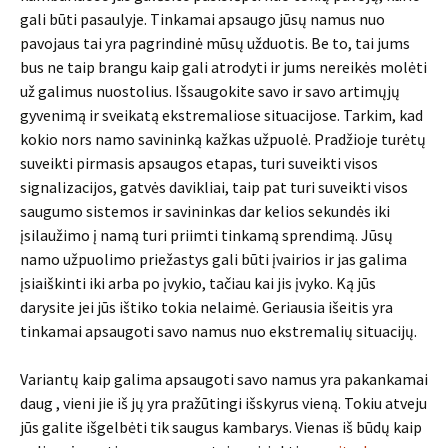
gali būti pasaulyje. Tinkamai apsaugo jūsų namus nuo
pavojaus tai yra pagrindinė mūsų užduotis. Be to, tai jums
bus ne taip brangu kaip gali atrodyti ir jums nereikės molėti
už galimus nuostolius. Išsaugokite savo ir savo artimųjų
gyvenimą ir sveikatą ekstremaliose situacijose. Tarkim, kad
kokio nors namo savininką kažkas užpuolė. Pradžioje turėtų
suveikti pirmasis apsaugos etapas, turi suveikti visos
signalizacijos, gatvės davikliai, taip pat turi suveikti visos
saugumo sistemos ir savininkas dar kelios sekundės iki
įsilaužimo į namą turi priimti tinkamą sprendimą. Jūsų
namo užpuolimo priežastys gali būti įvairios ir jas galima
įsiaiškinti iki arba po įvykio, tačiau kai jis įvyko. Ką jūs
darysite jei jūs ištiko tokia nelaimė. Geriausia išeitis yra
tinkamai apsaugoti savo namus nuo ekstremalių situacijų.
Variantų kaip galima apsaugoti savo namus yra pakankamai
daug , vieni jie iš jų yra pražūtingi išskyrus vieną. Tokiu atveju
jūs galite išgelbėti tik saugus kambarys. Vienas iš būdų kaip