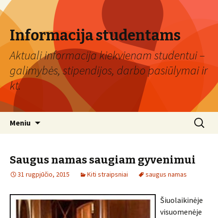
Informacija studentams
Aktuali informacija kiekvienam studentui –
galimybės, stipendijos, darbo pasiūlymai ir
kt.
Eiti
Ieškoti:
Meniu
prie
turinio
Saugus namas saugiam gyvenimui
31 rugpjūčio, 2015
Kiti straipsniai
saugus namas
Šiuolaikinėje
visuomenėje