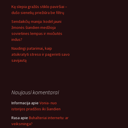
Ką slepia gražūs stiklo paviršiai –
dušo sienelių priežiūra be filtrų
Sendaikčių manija: kodėl jauni
žmonės šiandien medžioja
sovietines lempas ir močiutės
indus?
Naudingi patarimai, kaip
atsikratyti streso ir pagerinti savo
savijautą
Naujausi komentarai
Informacija
apie
Vonia- nuo
istorijos pradžios iki šiandien
Rasa
apie
Buhalteriai internetu: ar
veiksminga?