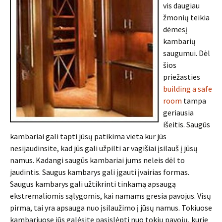
vis daugiau
žmonių teikia
dėmesį
kambarių
saugumui. Dėl
šios
priežasties
building a safe
room
tampa
geriausia
išeitis. Saugūs
kambariai gali tapti jūsų patikima vieta kur jūs
nesijaudinsite, kad jūs gali užpilti ar vagišiai įsilauš į jūsų
namus. Kadangi saugūs kambariai jums neleis dėl to
jaudintis. Saugus kambarys gali įgauti įvairias formas.
Saugus kambarys gali užtikrinti tinkamą apsaugą
ekstremaliomis sąlygomis, kai namams gresia pavojus. Visų
pirma, tai yra apsauga nuo įsilaužimo į jūsų namus. Tokiuose
kambariuose jūs galėsite pasislėpti nuo tokių pavojų, kurie