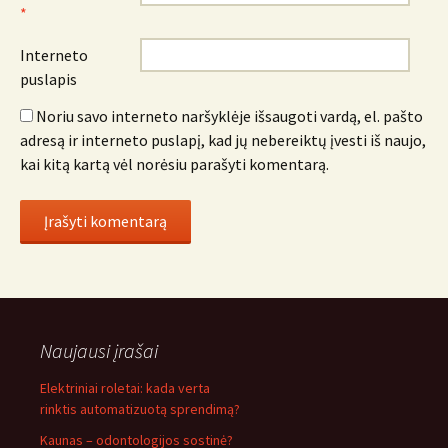
*
Interneto
puslapis
Noriu savo interneto naršyklėje išsaugoti vardą, el. pašto
adresą ir interneto puslapį, kad jų nebereiktų įvesti iš naujo,
kai kitą kartą vėl norėsiu parašyti komentarą.
Naujausi įrašai
Elektriniai roletai: kada verta
rinktis automatizuotą sprendimą?
Kaunas – odontologijos sostinė?