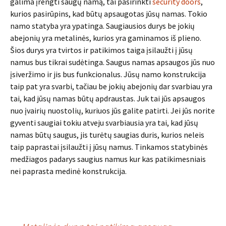
galima įrengti saugų namą, tai pasirinkti
security doors
,
kurios pasirūpins, kad būtų apsaugotas jūsų namas. Tokio
namo statyba yra ypatinga. Saugiausios durys be jokių
abejonių yra metalinės, kurios yra gaminamos iš plieno.
Šios durys yra tvirtos ir patikimos taiga įsilaužti į jūsų
namus bus tikrai sudėtinga. Saugus namas apsaugos jūs nuo
įsiveržimo ir jis bus funkcionalus. Jūsų namo konstrukcija
taip pat yra svarbi, tačiau be jokių abejonių dar svarbiau yra
tai, kad jūsų namas būtų apdraustas. Juk tai jūs apsaugos
nuo įvairių nuostolių, kuriuos jūs galite patirti. Jei jūs norite
gyventi saugiai tokiu atveju svarbiausia yra tai, kad jūsų
namas būtų saugus, jis turėtų saugias duris, kurios neleis
taip paprastai įsilaužti į jūsų namus. Tinkamos statybinės
medžiagos padarys saugius namus kur kas patikimesniais
nei paprasta medinė konstrukcija.