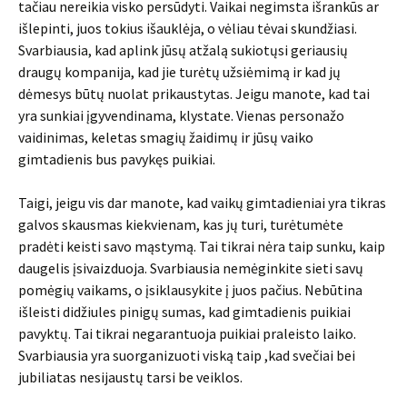
tačiau nereikia visko persūdyti. Vaikai negimsta išrankūs ar
išlepinti, juos tokius išauklėja, o vėliau tėvai skundžiasi.
Svarbiausia, kad aplink jūsų atžalą sukiotųsi geriausių
draugų kompanija, kad jie turėtų užsiėmimą ir kad jų
dėmesys būtų nuolat prikaustytas. Jeigu manote, kad tai
yra sunkiai įgyvendinama, klystate. Vienas personažo
vaidinimas, keletas smagių žaidimų ir jūsų vaiko
gimtadienis bus pavykęs puikiai.
Taigi, jeigu vis dar manote, kad vaikų gimtadieniai yra tikras
galvos skausmas kiekvienam, kas jų turi, turėtumėte
pradėti keisti savo mąstymą. Tai tikrai nėra taip sunku, kaip
daugelis įsivaizduoja. Svarbiausia nemėginkite sieti savų
pomėgių vaikams, o įsiklausykite į juos pačius. Nebūtina
išleisti didžiules pinigų sumas, kad gimtadienis puikiai
pavyktų. Tai tikrai negarantuoja puikiai praleisto laiko.
Svarbiausia yra suorganizuoti viską taip ,kad svečiai bei
jubiliatas nesijaustų tarsi be veiklos.