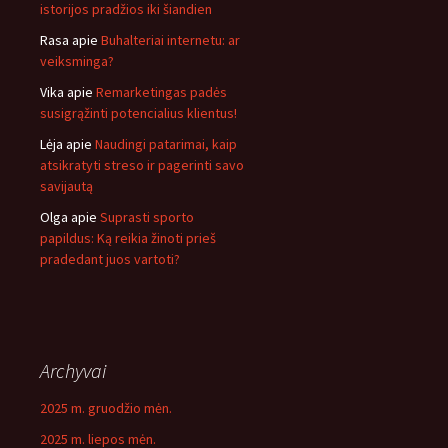
istorijos pradžios iki šiandien
Rasa
apie
Buhalteriai internetu: ar
veiksminga?
Vika
apie
Remarketingas padės
susigrąžinti potencialius klientus!
Lėja
apie
Naudingi patarimai, kaip
atsikratyti streso ir pagerinti savo
savijautą
Olga
apie
Suprasti sporto
papildus: Ką reikia žinoti prieš
pradedant juos vartoti?
Archyvai
2025 m. gruodžio mėn.
2025 m. liepos mėn.