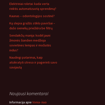
Elektriniai roletai: kada verta
rinktis automatizuotą sprendimą?
Kaunas – odontologijos sostinė?
Ką slepia gražūs stiklo paviršiai –
dušo sienelių priežiūra be filtrų
Sendaikčių manija: kodėl jauni
žmonės šiandien medžioja
sovietines lempas ir močiutės
indus?
Naudingi patarimai, kaip
atsikratyti streso ir pagerinti savo
savijautą
Naujausi komentarai
Informacija
apie
Vonia- nuo