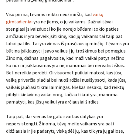
Visu pirma, tėvams reiktų neužmiršti, kad
vaikų
gimtadieniai
yra ne jiems, o jų vaikams. Dažnai tėvai
stengiasi įsivaizduoti ko jie norėjo būdami tokio paties
amžiaus ir yra beveik įsitikinę, kad jų vaikams tai taip pat
labai patiks. Tai yra vienas iš prasčiausių minčių. Tėvams yra
būtina įsiklausyti į savo vaikus į jų troškimus bei pomėgius.
Žinoma, dažnas pagalvosite, kad maži vaikai patys nežino
ko nori ir įsiklausimas yra neįmanomas bei nerealistiškas.
Bet nereikia perdėti. Gi visuomet puikiai matosi, kas jūsų
vaiką priverčia plačiai bei nuoširdžiai nusišypsoti, kada jūsų
vaikais jaučiasi tikrai laimingas. Niekas nesako, kad reiktų
pildyti kiekvieną vaiko norą, tačiau tikrai yra įmanoma
pamatyti, kas jūsų vaikui yra arčiausiai širdies.
Taip pat, dar vienas be galo svarbus dalykas yra
nepersistengti. Žinoma, tėvų meilė vaikams yra pati
didžiausia ir jie padarytų viską dėl jų, kas tik yra jų galiose,