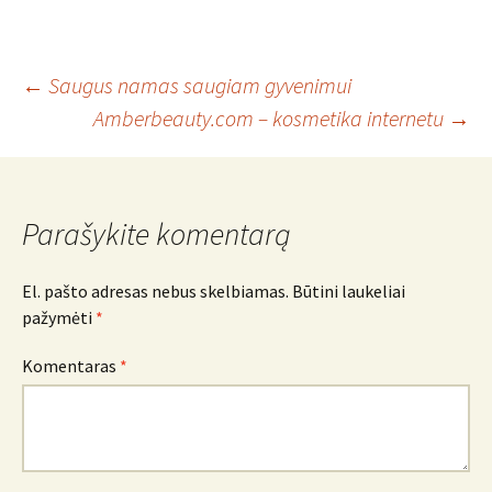
Įrašo
←
Saugus namas saugiam gyvenimui
Amberbeauty.com – kosmetika internetu
→
navigacija
Parašykite komentarą
El. pašto adresas nebus skelbiamas.
Būtini laukeliai
pažymėti
*
Komentaras
*