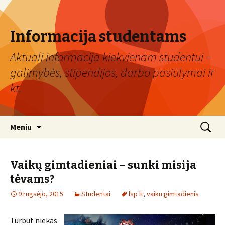
Informacija studentams
Aktuali informacija kiekvienam studentui –
galimybės, stipendijos, darbo pasiūlymai ir
kt.
Eiti
Ieškoti:
Meniu
prie
turinio
Vaikų gimtadieniai – sunki misija
tėvams?
9 rugsėjo, 2015
Studentai
lsp lt
,
vaiku gimtadienis
Turbūt niekas