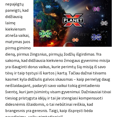
nepajėgtų
paneigti, kad
didžiausią
laimę
kiekvienam
atneša vaikai,
matymas juos
pirmą gimimo
dieną, pirmus žingsnius, pirmųjų žodžių išgirdimas. Yra
sakoma, kad didžiausia kiekvieno žmogaus gyvenimo misija
yra išauginti dorus vaikus, kurie perimtų šią misiją iš savo
tėvų ir taip tęstųsi iš kartos į kartą. Tačiau dažnai tėvams
kasmet kyla didžiulis galvos skausmas – kaip pernelyg daug
neišlaidaujant, padaryti savo vaikui tokią gimtadienio
šventę, kuri jam įsimintų visam gyvenimui. Dažniausiai tėvai
tiesiog pristygsta idėjų ir tai jie stengiasi kompensuoti
didesnėmis išlaidomis, o tai nebūtinai reiškia, kad
brangesnis yra geresnis. Taigi, kaip išspręsti bėda
pavadinimu „vaikų gimtadieniai“.