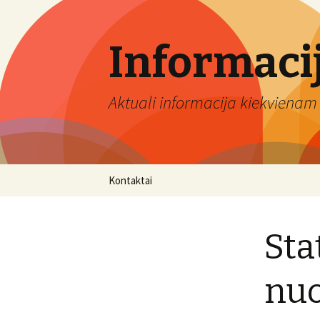
Informaci
Aktuali informacija kiekvienam 
Eiti
Kontaktai
prie
turinio
Sta
nuo