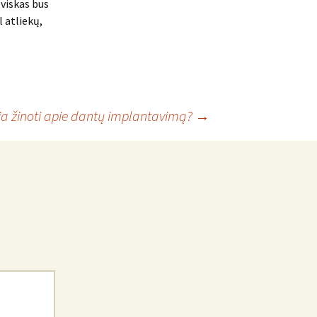
d viskas bus
l atliekų,
ia žinoti apie dantų implantavimą?
→