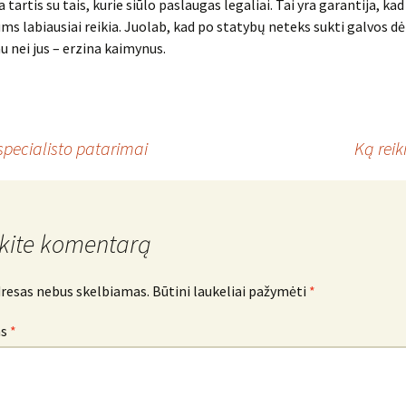
a tartis su tais, kurie siūlo paslaugas legaliai. Tai yra garantija, ka
jums labiausiai reikia. Juolab, kad po statybų neteks sukti galvos dė
au nei jus – erzina kaimynus.
specialisto patarimai
Ką reik
kite komentarą
dresas nebus skelbiamas.
Būtini laukeliai pažymėti
*
as
*