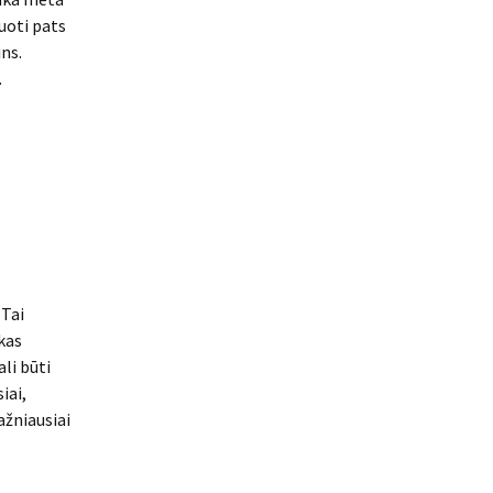
uoti pats
ns.
.
. Tai
 kas
li būti
iai,
ažniausiai