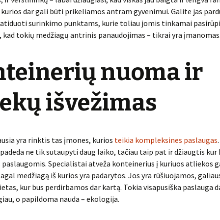
kurios dar gali būti prikeliamos antram gyvenimui. Galite jas pard
 atiduoti surinkimo punktams, kurie toliau jomis tinkamai pasirūpi
, kad tokių medžiagų antrinis panaudojimas – tikrai yra įmanomas
teinerių nuoma ir
iekų išvežimas
ausia yra rinktis tas įmones, kurios
teikia kompleksines paslaugas
padeda ne tik sutaupyti daug laiko, tačiau taip pat ir džiaugtis kur
paslaugomis. Specialistai atveža konteinerius į kuriuos atliekos ga
al medžiagą iš kurios yra padarytos. Jos yra rūšiuojamos, galiaus
ietas, kur bus perdirbamos dar kartą. Tokia visapusiška paslauga d
giau, o papildoma nauda – ekologija.