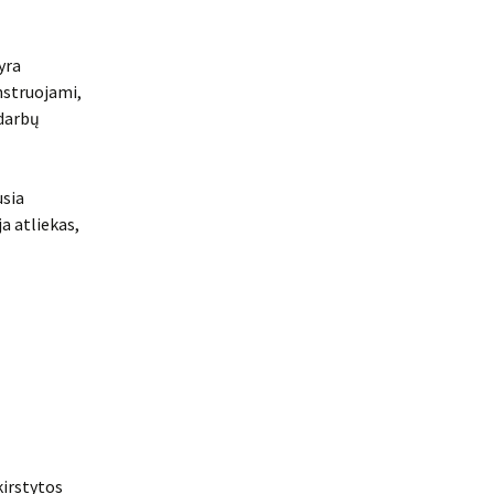
yra
nstruojami,
 darbų
usia
ja atliekas,
kirstytos