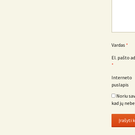
Vardas
*
El. pašto a
*
Interneto
puslapis
Noriu sav
kad jų nebe