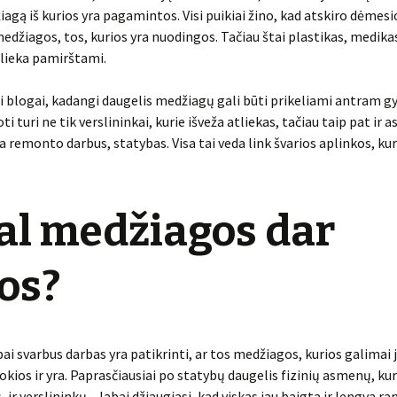
agą iš kurios yra pagamintos. Visi puikiai žino, kad atskiro dėmesi
džiagos, tos, kurios yra nuodingos. Tačiau štai plastikas, medik
 lieka pamirštami.
ai blogai, kadangi daugelis medžiagų gali būti prikeliami antram g
oti turi ne tik verslininkai, kurie išveža atliekas, tačiau taip pat ir 
ka remonto darbus, statybas. Visa tai veda link švarios aplinkos, kur
al medžiagos dar
os?
ai svarbus darbas yra patikrinti, ar tos medžiagos, kurios galimai 
tokios ir yra. Paprasčiausiai po statybų daugelis fizinių asmenų, ku
 ir verslininkų – labai džiaugiasi, kad viskas jau baigta ir lengva r