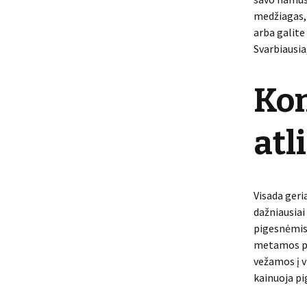
medžiagas, 
arba galite
Svarbiausia
Kon
atl
Visada geri
dažniausiai 
pigesnėmis 
metamos pag
vežamos į v
kainuoja pi