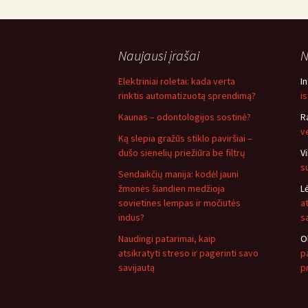
Naujausi įrašai
N
Elektriniai roletai: kada verta
I
rinktis automatizuotą sprendimą?
i
Kaunas – odontologijos sostinė?
R
v
Ką slepia gražūs stiklo paviršiai –
dušo sienelių priežiūra be filtrų
V
s
Sendaikčių manija: kodėl jauni
žmonės šiandien medžioja
L
sovietines lempas ir močiutės
a
indus?
s
Naudingi patarimai, kaip
O
atsikratyti streso ir pagerinti savo
pa
savijautą
p