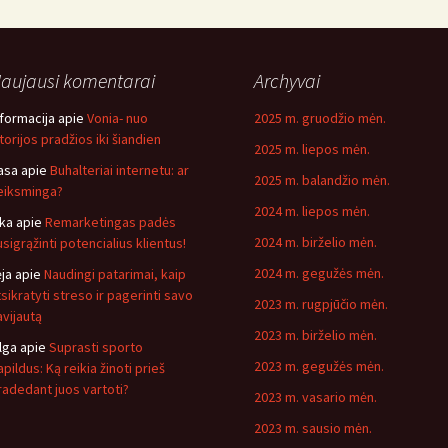
aujausi komentarai
Archyvai
nformacija
apie
Vonia- nuo
2025 m. gruodžio mėn.
storijos pradžios iki šiandien
2025 m. liepos mėn.
asa
apie
Buhalteriai internetu: ar
2025 m. balandžio mėn.
eiksminga?
2024 m. liepos mėn.
ika
apie
Remarketingas padės
2024 m. birželio mėn.
usigrąžinti potencialius klientus!
2024 m. gegužės mėn.
ėja
apie
Naudingi patarimai, kaip
tsikratyti streso ir pagerinti savo
2023 m. rugpjūčio mėn.
avijautą
2023 m. birželio mėn.
lga
apie
Suprasti sporto
2023 m. gegužės mėn.
pildus: Ką reikia žinoti prieš
radedant juos vartoti?
2023 m. vasario mėn.
2023 m. sausio mėn.