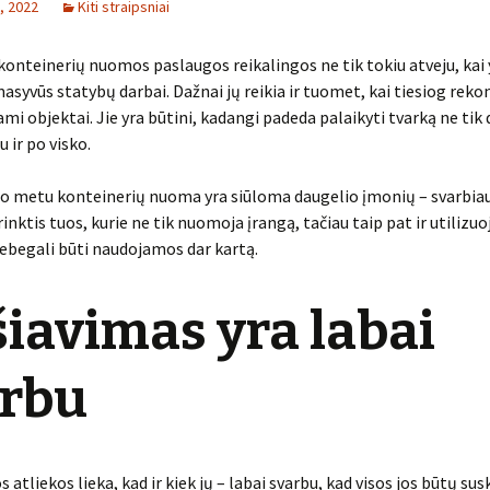
, 2022
Kiti straipsniai
konteinerių nuomos paslaugos reikalingos ne tik tokiu atveju, kai 
asyvūs statybų darbai. Dažnai jų reikia ir tuomet, kai tiesiog reko
i objektai. Jie yra būtini, kadangi padeda palaikyti tvarką ne tik
 ir po visko.
uo metu konteinerių nuoma yra siūloma daugelio įmonių – svarbia
inktis tuos, kurie ne tik nuomoja įrangą, tačiau taip pat ir utilizuo
nebegali būti naudojamos dar kartą.
iavimas yra labai
arbu
s atliekos lieka, kad ir kiek jų – labai svarbu, kad visos jos būtų sus