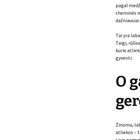
pagal medži
cheminės me
dažniausiai
Tai yra lab
Taigi, rūšiu
kurie atlie
gyventi.
O g
ger
Žinoma, lab
atliekos – 
savo namus,