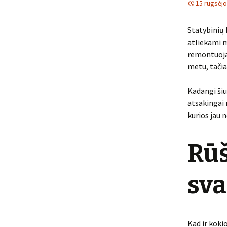
15 rugsėjo
Statybinių 
atliekami m
remontuojam
metu, tačiau
Kadangi ši
atsakingai r
kurios jau 
Rūš
sv
Kad ir kokio