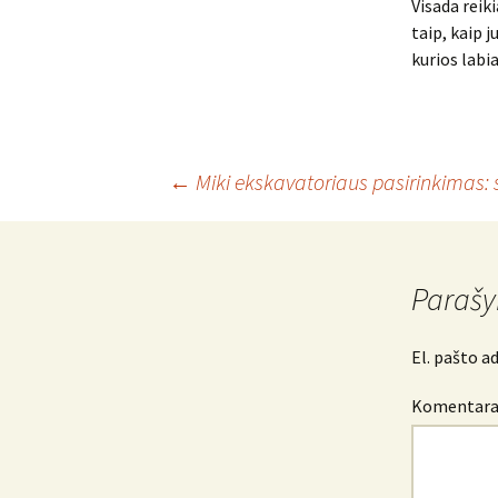
Visada reiki
taip, kaip 
kurios labi
Įrašo
←
Miki ekskavatoriaus pasirinkimas: 
navigacija
Parašy
El. pašto a
Komentar