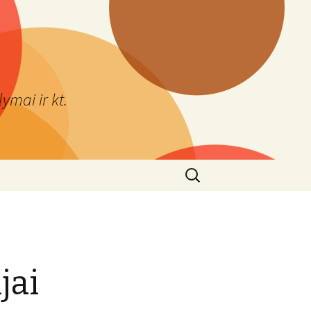
ymai ir kt.
Ieškoti:
jai