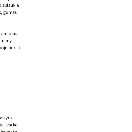
o sulaukia
as, gumas
yvenimui.
asmenys,
ioje norisi
jau yra
rie tvarko
anka meta